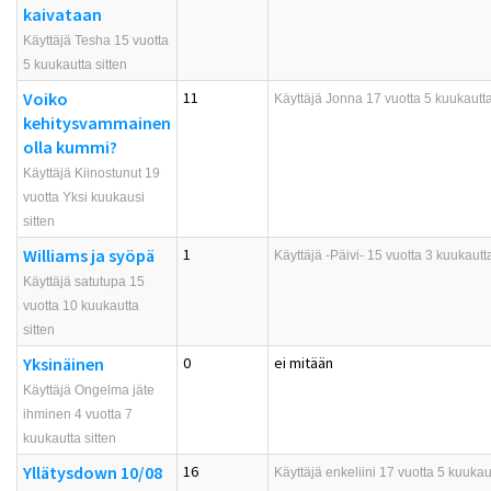
kaivataan
Käyttäjä Tesha 15 vuotta
5 kuukautta sitten
Voiko
11
Käyttäjä
Jonna
17 vuotta 5 kuukautta
kehitysvammainen
olla kummi?
Käyttäjä Kiinostunut 19
vuotta Yksi kuukausi
sitten
Williams ja syöpä
1
Käyttäjä
-Päivi-
15 vuotta 3 kuukautta
Käyttäjä satutupa 15
vuotta 10 kuukautta
sitten
Yksinäinen
0
ei mitään
Käyttäjä Ongelma jäte
ihminen 4 vuotta 7
kuukautta sitten
Yllätysdown 10/08
16
Käyttäjä
enkeliini
17 vuotta 5 kuukaut