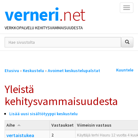
verneri
.net
Naviga
VERKKOPALVELU KEHITYSVAMMAISUUDESTA
hakusana(t)
*
Olet
Kuuntele
Etusivu
»
Keskustelu
»
Avoimet keskustelupalstat
täällä
Yleistä
kehitysvammaisuudesta
Lisää uusi sisältötyyppi keskustelu
Aihe
Vastaukset
Viimeisin vastaus
vertaistukea
2
Käyttäjä
terhi Hauru
12 vuotta 4 kuuk