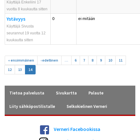
Käyttäjä Enkeliini 17
vuotta 8 kuukautta sitten
Ystävyys
0
ei mitään
Käyttäjä Sivusta
seurannut 19 vuotta 12
kuukautta sitten
Sivut
« ensimmäinen
‹ edellinen
…
6
7
8
9
10
11
12
13
14
Tietoa palvelusta
Sivukartta
Palaute
Liity sähköpostilistalle
Selkokielinen Verneri
Verneri Facebookissa