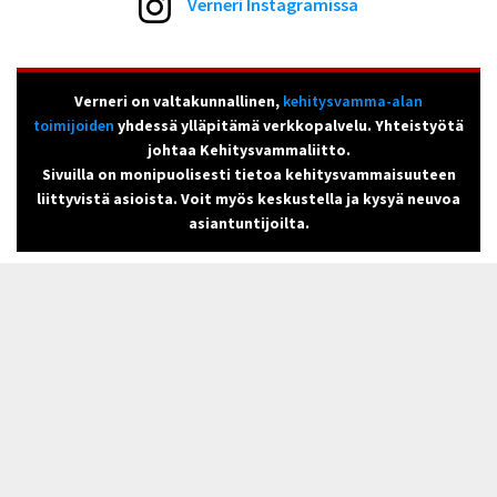
Verneri Instagramissa
Verneri on valtakunnallinen,
kehitysvamma-alan
toimijoiden
yhdessä ylläpitämä verkkopalvelu. Yhteistyötä
johtaa Kehitysvammaliitto.
Sivuilla on monipuolisesti tietoa kehitysvammaisuuteen
liittyvistä asioista. Voit myös keskustella ja kysyä neuvoa
asiantuntijoilta.