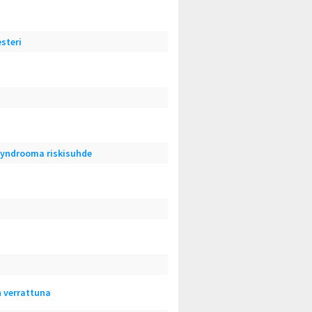
steri
syndrooma riskisuhde
n verrattuna