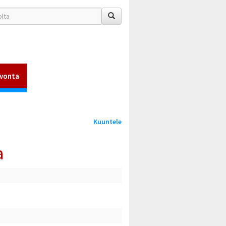
vonta
Kuuntele
a