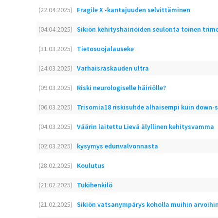
(22.04.2025)
Fragile X -kantajuuden selvittäminen
(04.04.2025)
Sikiön kehityshäiriöiden seulonta toinen trime
(31.03.2025)
Tietosuojalauseke
(24.03.2025)
Varhaisraskauden ultra
(09.03.2025)
Riski neurologiselle häiriölle?
(06.03.2025)
Trisomia18 riskisuhde alhaisempi kuin down-
(04.03.2025)
Väärin laitettu Lievä älyllinen kehitysvamma
(02.03.2025)
kysymys edunvalvonnasta
(28.02.2025)
Koulutus
(21.02.2025)
Tukihenkilö
(21.02.2025)
Sikiön vatsanympärys koholla muihin arvoihi