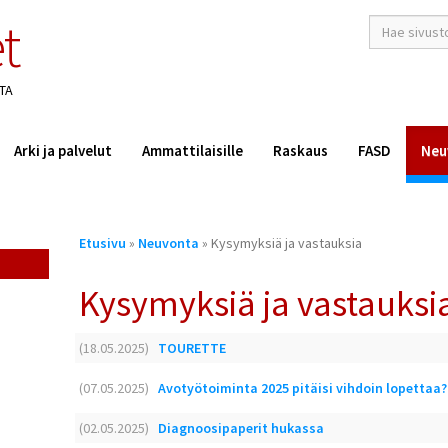
t
hakusana(t)
*
TA
Arki ja palvelut
Ammattilaisille
Raskaus
FASD
Neu
Olet
Etusivu
»
Neuvonta
» Kysymyksiä ja vastauksia
täällä
Kysymyksiä ja vastauksi
(18.05.2025)
TOURETTE
(07.05.2025)
Avotyötoiminta 2025 pitäisi vihdoin lopettaa?
(02.05.2025)
Diagnoosipaperit hukassa