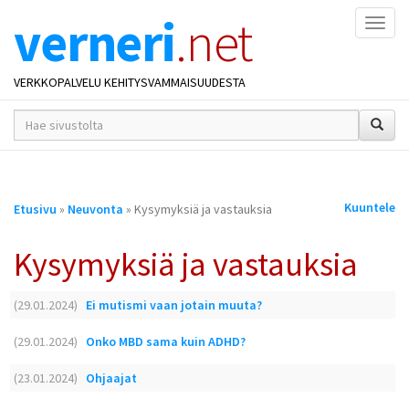
verneri
.net
Naviga
VERKKOPALVELU KEHITYSVAMMAISUUDESTA
hakusana(t)
*
Olet
Kuuntele
Etusivu
»
Neuvonta
» Kysymyksiä ja vastauksia
täällä
Kysymyksiä ja vastauksia
(29.01.2024)
Ei mutismi vaan jotain muuta?
(29.01.2024)
Onko MBD sama kuin ADHD?
(23.01.2024)
Ohjaajat