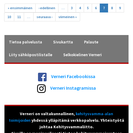
Sivut
« ensimmäinen
‹ edellinen
…
3
4
5
6
7
8
9
10
11
…
seuraava ›
viimeinen »
Tietoa palvelusta
Sivukartta
Palaute
Liity sähköpostilistalle
Selkokielinen Verneri
Verneri Facebookissa
Verneri Instagramissa
Verneri on valtakunnallinen,
kehitysvamma-alan
toimijoiden
yhdessä ylläpitämä verkkopalvelu. Yhteistyötä
johtaa Kehitysvammaliitto.