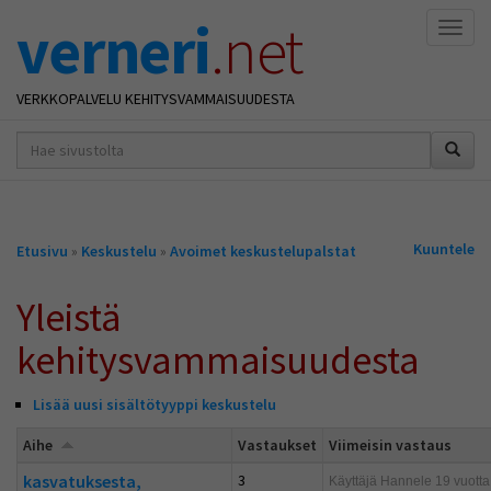
verneri
.net
Naviga
VERKKOPALVELU KEHITYSVAMMAISUUDESTA
hakusana(t)
*
Olet
Kuuntele
Etusivu
»
Keskustelu
»
Avoimet keskustelupalstat
täällä
Yleistä
kehitysvammaisuudesta
Lisää uusi sisältötyyppi keskustelu
Aihe
Vastaukset
Viimeisin vastaus
kasvatuksesta,
3
Käyttäjä
Hannele
19 vuotta 