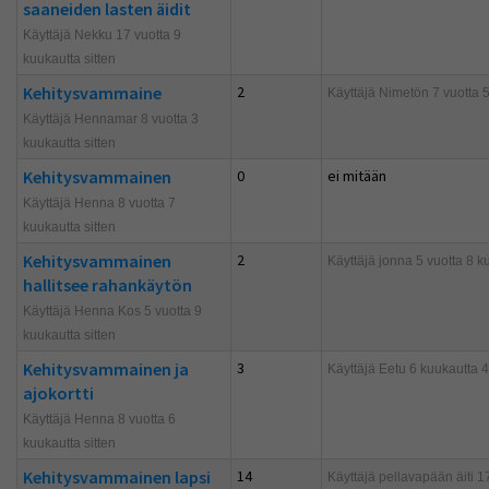
saaneiden lasten äidit
Käyttäjä Nekku 17 vuotta 9
kuukautta sitten
Kehitysvammaine
2
Käyttäjä
Nimetön
7 vuotta 5
Käyttäjä Hennamar 8 vuotta 3
kuukautta sitten
Kehitysvammainen
0
ei mitään
Käyttäjä Henna 8 vuotta 7
kuukautta sitten
Kehitysvammainen
2
Käyttäjä
jonna
5 vuotta 8 ku
hallitsee rahankäytön
Käyttäjä Henna Kos 5 vuotta 9
kuukautta sitten
Kehitysvammainen ja
3
Käyttäjä
Eetu
6 kuukautta 4 
ajokortti
Käyttäjä Henna 8 vuotta 6
kuukautta sitten
Kehitysvammainen lapsi
14
Käyttäjä
pellavapään äiti
17