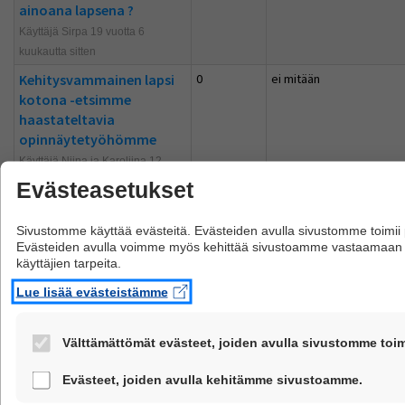
ainoana lapsena ?
Käyttäjä Sirpa 19 vuotta 6
kuukautta sitten
Kehitysvammainen lapsi
0
ei mitään
kotona -etsimme
haastateltavia
opinnäytetyöhömme
Käyttäjä Niina ja Karoliina 12
vuotta 10 kuukautta sitten
Evästeasetukset
Kehitysvammainen vai ei?
4
Käyttäjä
Henna
8 vuotta 6 
Sivustomme käyttää evästeitä. Evästeiden avulla sivustomme toimi
Käyttäjä Henna 82 9 vuotta 3
Evästeiden avulla voimme myös kehittää sivustoamme vastaamaa
kuukautta sitten
käyttäjien tarpeita.
Kehitysvammaisen
2
Käyttäjä
sädex
19 vuotta 9 
Lue lisää evästeistämme
ihmisen lääkehoidosta(?)
Käyttäjä monica 20 vuotta 3
viikkoa sitten
Välttämättömät evästeet, joiden avulla sivustomme toim
Kehitysvammaisen lapsen
0
ei mitään
Nämä evästeet ovat aina käytössä, jotta sivustoamme voi 
Evästeet, joiden avulla kehitämme sivustoamme.
ja hänen vanhempansa
sujuvasti ja turvallisesti.