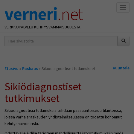
verneri
.net
Naviga
VERKKOPALVELU KEHITYSVAMMAISUUDESTA
hakusana(t)
*
Olet
Kuuntele
Etusivu
»
Raskaus
» Sikiödiagnostiset tutkimukset
täällä
Sikiödiagnostiset
tutkimukset
Sikiödiagnostisia tutkimuksia tehdään pääsääntöisesti tilanteissa,
joissa varhaisraskauden yhdistelmäseulassa on todettu kohonnut
kehityshäiriön riski.
Odottavalle äidille tarjotaan mahdollisuutta jatkotutkimuksiin myös,