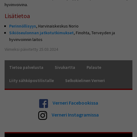
hyvinvoivina.
Lisätietoa
Perinnöllisyys
, Harvinaiskeskus Norio
Sikiöseulonnan jatkotutkimukset
, Finohta, Terveyden ja
hyvinvoinnin laitos
Viimeksi päivitetty 25.03.2024
Tietoa palvelusta
Sivukartta
Palaute
Liity sähköpostilistalle
Selkokielinen Verneri
Verneri Facebookissa
Verneri Instagramissa