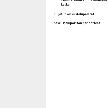
kesken
Suljetut keskustelupalstat
Keskustelupalstan periaatteet