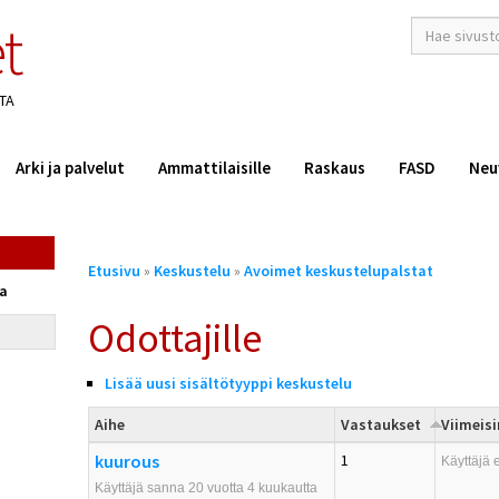
t
hakusana(t)
*
TA
Arki ja palvelut
Ammattilaisille
Raskaus
FASD
Neu
Olet
Etusivu
»
Keskustelu
»
Avoimet keskustelupalstat
täällä
ta
Odottajille
Lisää uusi sisältötyyppi keskustelu
Aihe
Vastaukset
Viimeis
kuurous
1
Käyttäjä
e
Käyttäjä sanna 20 vuotta 4 kuukautta