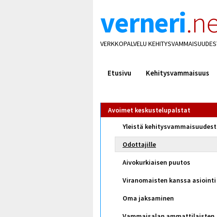
verneri
.ne
VERKKOPALVELU KEHITYSVAMMAISUUDES
Etusivu
Kehitysvammaisuus
Avoimet keskustelupalstat
Yleistä kehitysvammaisuudes
Odottajille
Aivokurkiaisen puutos
Viranomaisten kanssa asiointi
Oma jaksaminen
Vammaisalan ammattilaisten