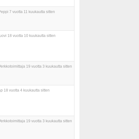
Peppi
7 vuotta 11 kuukautta sitten
tuovi
18 vuotta 10 kuukautta sitten
Verkkotoimittaja
19 vuotta 3 kuukautta sitten
ap
18 vuotta 4 kuukautta sitten
Verkkotoimittaja
19 vuotta 3 kuukautta sitten