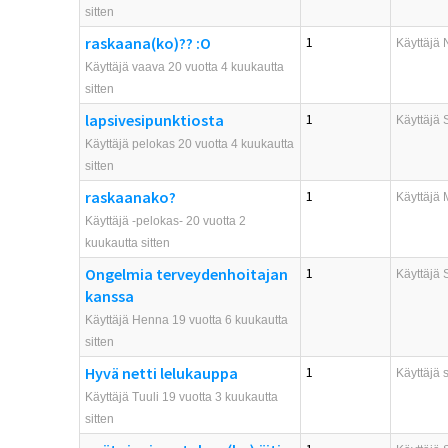
sitten
raskaana(ko)?? :O
1
Käyttäjä
Käyttäjä vaava 20 vuotta 4 kuukautta
sitten
lapsivesipunktiosta
1
Käyttäjä
Käyttäjä pelokas 20 vuotta 4 kuukautta
sitten
raskaanako?
1
Käyttäjä
Käyttäjä -pelokas- 20 vuotta 2
kuukautta sitten
Ongelmia terveydenhoitajan
1
Käyttäjä
kanssa
Käyttäjä Henna 19 vuotta 6 kuukautta
sitten
Hyvä netti lelukauppa
1
Käyttäjä
Käyttäjä Tuuli 19 vuotta 3 kuukautta
sitten