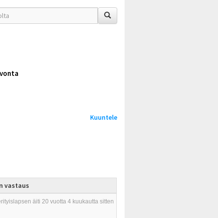
vonta
Kuuntele
in vastaus
rityislapsen äiti
20 vuotta 4 kuukautta sitten