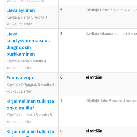
vuotta 4 kuukautta sitten
Lievä äyllinen
5
Käyttäjä
Herra
5 vuotta 4 kuuka
Käyttäjä Herra 5 vuotta 4
kuukautta sitten
Lievä
2
Käyttäjä
Aikuinen nainen
5 vuot
kehitysvammaisuus
diagnoosin
purkkaminen
Käyttäjä Minä 5 vuotta 4
kuukautta sitten
Edunvalvoja
0
ei mitään
Käyttäjä OPgigjiåk 5 vuotta 4
kuukautta sitten
Kirjaimellinen tulkinta
1
Käyttäjä
Juho
5 vuotta 4 kuukau
onko muilla?
Käyttäjä Hemako 5 vuotta 5
kuukautta sitten
Kirjaimellinen tulkinta
0
ei mitään