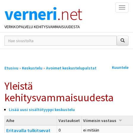
verneri
.net
Naviga
VERKKOPALVELU KEHITYSVAMMAISUUDESTA
hakusana(t)
*
Olet
Kuuntele
Etusivu
»
Keskustelu
»
Avoimet keskustelupalstat
täällä
Yleistä
kehitysvammaisuudesta
Lisää uusi sisältötyyppi keskustelu
Aihe
Vastaukset
Viimeisin vastaus
Eritavalla tulkitsevat
0
ei mitään