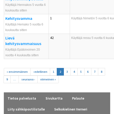
Käyttäjä Hennakos 5 vuotta 6
kuukautta sitten
Kehitysvamma
1
Käyttäjä
Nimetön
5 vuotta 6 kuu
Käyttäjä Hemako 5 vuotta 6
kuukautta sitten
Lievä
42
Käyttäjä
ressu
5 vuotta 6 kuukau
kehitysvammaisuus
Käyttäjä Epätoivoinen 20
vuotta 4 kuukautta sitten
Sivut
« ensimmäinen
‹ edellinen
1
2
3
4
5
6
7
8
9
…
seuraava ›
viimeinen »
Tietoa palvelusta
Sivukartta
Palaute
Liity sähköpostilistalle
Selkokielinen Verneri