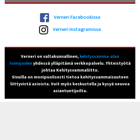
Verneri Facebookissa
Verneri Instagramissa
Verneri on valtakunnallinen,
kehitysvamma-alan
toimijoiden
yhdessä ylläpitämä verkkopalvelu. Yhteistyötä
johtaa Kehitysvammaliitto.
Sivuilla on monipuolisesti tietoa kehitysvammaisuuteen
liittyvistä asioista. Voit myös keskustella ja kysyä neuvoa
asiantuntijoilta.