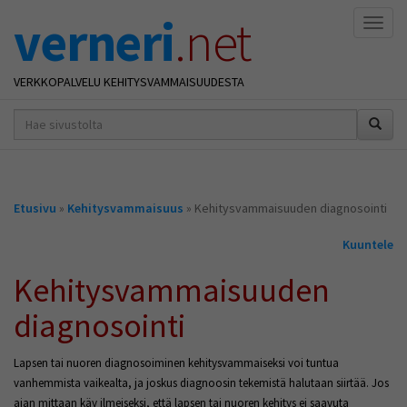
verneri
.net
Naviga
VERKKOPALVELU KEHITYSVAMMAISUUDESTA
hakusana(t)
*
Olet
Etusivu
»
Kehitysvammaisuus
» Kehitysvammaisuuden diagnosointi
täällä
Kuuntele
Kehitysvammaisuuden
diagnosointi
Lapsen tai nuoren diagnosoiminen kehitysvammaiseksi voi tuntua
vanhemmista vaikealta, ja joskus diagnoosin tekemistä halutaan siirtää. Jos
ajan mittaan käy ilmeiseksi, että lapsen tai nuoren kehitys ei saavuta