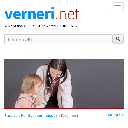
verneri
.net
Naviga
VERKKOPALVELU KEHITYSVAMMAISUUDESTA
hakusana(t)
*
Olet
Kuuntele
Etusivu
»
Kehitysvammaisuus
» Diagnoosit
täällä