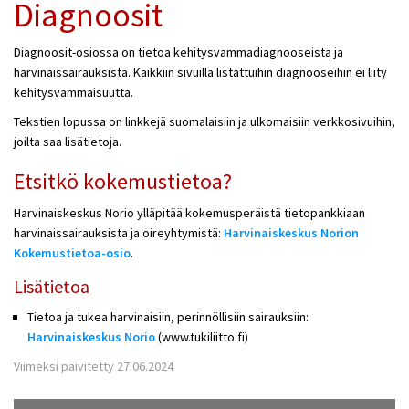
Diagnoosit
Diagnoosit-osiossa on tietoa kehitysvammadiagnooseista ja
harvinaissairauksista. Kaikkiin sivuilla listattuihin diagnooseihin ei liity
kehitysvammaisuutta.
Tekstien lopussa on linkkejä suomalaisiin ja ulkomaisiin verkkosivuihin,
joilta saa lisätietoja.
Etsitkö kokemustietoa?
Harvinaiskeskus Norio ylläpitää kokemusperäistä tietopankkiaan
harvinaissairauksista ja oireyhtymistä:
Harvinaiskeskus Norion
Kokemustietoa-osio
.
Lisätietoa
Tietoa ja tukea harvinaisiin, perinnöllisiin sairauksiin:
Harvinaiskeskus Norio
(www.tukiliitto.fi)
Viimeksi päivitetty 27.06.2024