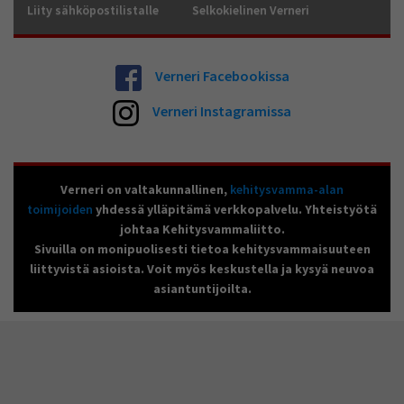
Liity sähköpostilistalle
Selkokielinen Verneri
Verneri Facebookissa
Verneri Instagramissa
Verneri on valtakunnallinen,
kehitysvamma-alan
toimijoiden
yhdessä ylläpitämä verkkopalvelu. Yhteistyötä
johtaa Kehitysvammaliitto.
Sivuilla on monipuolisesti tietoa kehitysvammaisuuteen
liittyvistä asioista. Voit myös keskustella ja kysyä neuvoa
asiantuntijoilta.