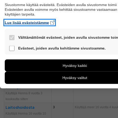
Kysymys
Sivustomme käyttää evästeitä. Evästeiden avulla sivustomme toimi
Käyttäjä Hemako 9 vuotta 6
Evästeiden avulla voimme myös kehittää sivustoamme vastaamaa
kuukautta sitten
käyttäjien tarpeita.
Kysymys
2
Käyttäjä
minä vain
14 vuotta 6
Lue lisää evästeistämme
Käyttäjä henttuli.28 14 vuotta 6
kuukautta sitten
Välttämättömät evästeet, joiden avulla sivustomme toim
Laaja-alainen
1
Käyttäjä
Juho
2 vuotta 9 kuuka
Nämä evästeet ovat aina käytössä, jotta sivustoamme voi 
oppimisvaikeus
Evästeet, joiden avulla kehitämme sivustoamme.
sujuvasti ja turvallisesti.
Käyttäjä Hämmentynyt 2 vuotta
Näiden evästeiden avulla keräämme tietoa, miten sivust
9 kuukautta sitten
käytetään. Tiedon avulla voimme kehittää sivustoamme 
Hyväksy kaikki
Lääkityksestä
2
Käyttäjä
Mamma
12 vuotta 5 k
paremmin käyttäjien tarpeita. Tietoa kerätään esimerkiksi
kävijämääristä ja siitä, mitä sivuja käytetään ja miten sivuil
Käyttäjä Muumi 12 vuotta 5
Hyväksy valitut
Emme kuitenkaan kerää henkilötietoja kuten nimiä, eikä tie
kuukautta sitten
yhdistää yksittäiseen käyttäjään.
Lääkitys
1
Käyttäjä
Juho
8 vuotta 3 kuuka
Voit valita, hyväksytkö näiden evästeiden käytön.
Käyttäjä Henna 8 vuotta 3
kuukautta sitten
Laitoshoidosta
3
Käyttäjä
meer
16 vuotta 4 kuuk
Käyttäjä Henna 16 vuotta 10