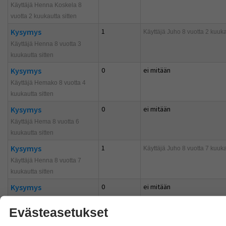
Käyttäjä Henna Koskela 8
vuotta 2 kuukautta sitten
Kysymys
1
Käyttäjä
Juho
8 vuotta 2 kuuka
Käyttäjä Henna 8 vuotta 3
kuukautta sitten
Kysymys
0
ei mitään
Käyttäjä Hemako 8 vuotta 4
kuukautta sitten
Kysymys
0
ei mitään
Käyttäjä Hema 8 vuotta 6
kuukautta sitten
Kysymys
1
Käyttäjä
Juho
8 vuotta 7 kuuka
Käyttäjä Henna 8 vuotta 7
kuukautta sitten
Kysymys
0
ei mitään
Käyttäjä Henna 8 vuotta 7
Evästeasetukset
kuukautta sitten
0
ei mitään