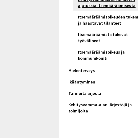
ajatuksia itsemääräämisestä
Itsemääräämisoikeuden tukem
ja haastavat tilanteet
Itsemääräämistä tukevat
työvälineet
Itsemääräämisoikeus ja
kommunikointi
Mielenterveys
Ikääntyminen
Tarinoita arjesta
Kehitysvamma-alan järjestöjä ja
toimijoita