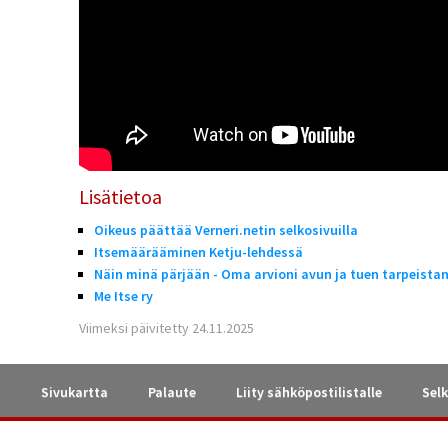
Lisätietoa
Oikeus päättää Verneri.netin selkosivuilla
Itsemäärääminen Ketju-lehdessä
Näin minä pärjään - Oma arvioni avun ja tuen tarpeistan
Me Itse ry
Viimeksi päivitetty 24.11.2025
a
Sivukartta
Palaute
Liity sähköpostilistalle
Selk