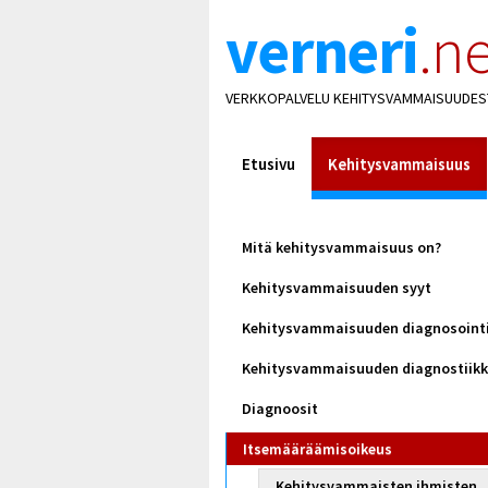
verneri
.ne
VERKKOPALVELU KEHITYSVAMMAISUUDES
Etusivu
Kehitysvammaisuus
Mitä kehitysvammaisuus on?
Kehitysvammaisuuden syyt
Kehitysvammaisuuden diagnosoint
Kehitysvammaisuuden diagnostiik
Diagnoosit
Itsemääräämisoikeus
Kehitysvammaisten ihmisten