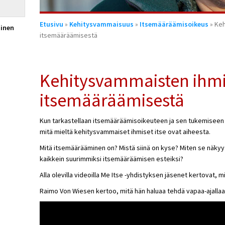
Olet
Etusivu
»
Kehitysvammaisuus
»
Itsemääräämisoikeus
» Keh
inen
täällä
itsemääräämisestä
Kehitysvammaisten ihmi
itsemääräämisestä
Kun tarkastellaan itsemääräämisoikeuteen ja sen tukemiseen li
mitä mieltä kehitysvammaiset ihmiset itse ovat aiheesta.
Mitä itsemäärääminen on? Mistä siinä on kyse? Miten se näkyy
kaikkein suurimmiksi itsemääräämisen esteiksi?
Alla olevilla videoilla Me Itse -yhdistyksen jäsenet kertovat, 
Raimo Von Wiesen kertoo, mitä hän haluaa tehdä vapaa-ajallaa