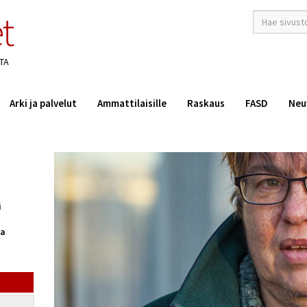
t
hakusana(t)
*
TA
Arki ja palvelut
Ammattilaisille
Raskaus
FASD
Neu
i
ka