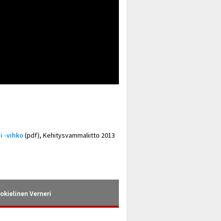
i -vihko
(pdf), Kehitysvammaliitto 2013
okielinen Verneri