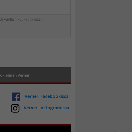
8 vuotta 4 kuukautta sitten
okielinen Verneri
Verneri Facebookissa
Verneri Instagramissa