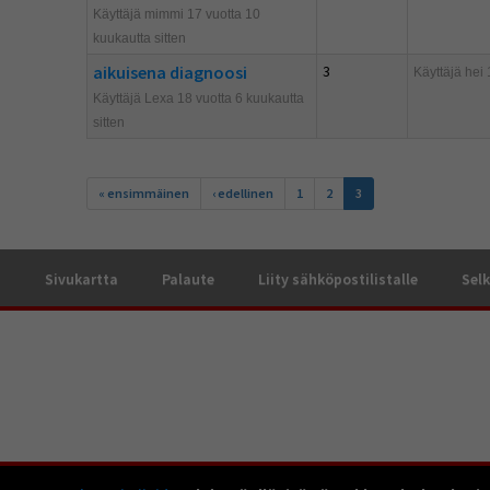
Käyttäjä mimmi 17 vuotta 10
kuukautta sitten
aikuisena diagnoosi
3
Käyttäjä
hei
1
Käyttäjä Lexa 18 vuotta 6 kuukautta
sitten
Sivut
« ensimmäinen
‹ edellinen
1
2
3
a
Sivukartta
Palaute
Liity sähköpostilistalle
Selk