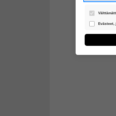
Välttämätt
Nämä evästeet 
Evästeet,
Näiden eväste
voimme kehitt
esimerkiksi käv
kuitenkaan kerä
Voit valita, h