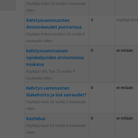
Käyttäjä Katja 20 vuotta 2 kuukautta
sitten
Kehitysvammaisten
3
Käyttäjä
terh
ihmisoikeudet puntarissa
Käyttäjä Ketjun toimitus 19 vuotta 9
kuukautta sitten
kehitysvammainen
0
ei mitään
opiskelijoiden arvioinnissa
mukana
Käyttäjä Ulla Topi 15 vuotta 9
kuukautta sitten
Kehitys vammasten
0
ei mitään
lääkehoito ja lisä sairaudet?
Käyttäjä minä 18 vuotta 2 kuukautta
sitten
Kastelua
0
ei mitään
Käyttäjä Apuli 19 vuotta 6 kuukautta
sitten