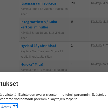
itsemääräämisoikeus
20
Käyttäjä
Min
Käyttäjä taneli 18 vuotta 8 kuukautta
sitten
integraatiosta / Kuka
9
Käyttäjä
Mai
kertoisi minulle?
Käyttäjä Sirpa 18 vuotta 2 viikkoa
sitten
Hyvistä käytännöistä
1
Käyttäjä
RII
Käyttäjä Mari Sarajärvi / Hyvä 19
vuotta 8 kuukautta sitten
Hojoks? Mitä?
1
Käyttäjä
hoit
Käyttäjä minä 17 vuotta 8 kuukautta
sitten
hei (fas)
2
tukset
Käyttäjä
tain
Käyttäjä eetu 18 vuotta Yksi
kuukausi sitten
 evästeitä. Evästeiden avulla sivustomme toimii paremmin. Evästeide
ustoamme vastaamaan paremmin käyttäjien tarpeita.
Etuudet, miten saatte???
4
Käyttäjä
Hen
istämme
Käyttäjä Hentsu 17 vuotta 11