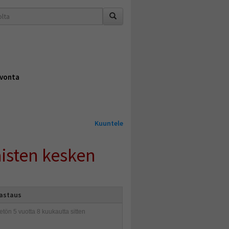
vonta
Kuuntele
isten kesken
vastaus
etön
5 vuotta 8 kuukautta sitten