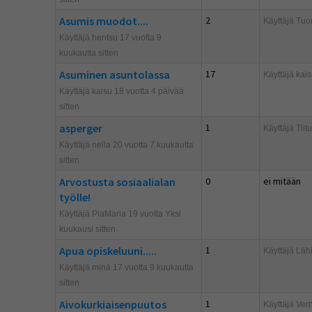
Asumis muodot....
2
Käyttäjä
Tuo
Käyttäjä hentsu 17 vuotta 9
kuukautta sitten
Asuminen asuntolassa
17
Käyttäjä
kai
Käyttäjä kaisu 18 vuotta 4 päivää
sitten
asperger
1
Käyttäjä
Tiitu
Käyttäjä nella 20 vuotta 7 kuukautta
sitten
Arvostusta sosiaalialan
0
ei mitään
työlle!
Käyttäjä PiaMaria 19 vuotta Yksi
kuukausi sitten
Apua opiskeluuni.....
1
Käyttäjä
Lähi
Käyttäjä minä 17 vuotta 9 kuukautta
sitten
Aivokurkiaisenpuutos
1
Käyttäjä
Vern