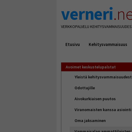
verneri
.ne
VERKKOPALVELU KEHITYSVAMMAISUUDES
Etusivu
Kehitysvammaisuus
Avoimet keskustelupalstat
Yleistä kehitysvammaisuudes
Odottajille
Aivokurkiaisen puutos
Viranomaisten kanssa asiointi
Oma jaksaminen
Vammaisalan ammattilaisten