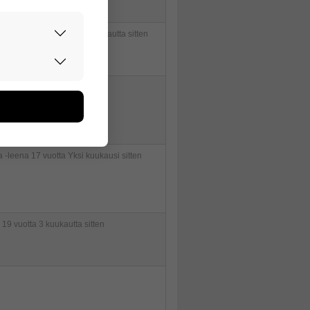
ta.kähkönen
18 vuotta 11 kuukautta sitten
rvallisesti.
don avulla
7 vuotta 11 kuukautta sitten
oa kerätään
utaan. Emme
een käyttäjään.
a -leena
17 vuotta Yksi kuukausi sitten
19 vuotta 3 kuukautta sitten