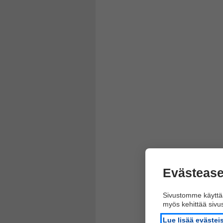
Evästease
Sivustomme käyttää
myös kehittää siv
Lue lisää eväste