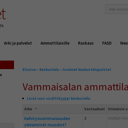
t
hakusana(t)
*
TA
Arki ja palvelut
Ammattilaisille
Raskaus
FASD
Neu
Olet
Etusivu
»
Keskustelu
»
Avoimet keskustelupalstat
täällä
ta
Vammaisalan ammattila
Lisää uusi sisältötyyppi keskustelu
Aihe
Vastaukset
Viimeisin 
Kehitysvammaisuuden
2
Käyttäjä
Nim
yleisimmät muodot?