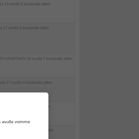
na
14 vuotta 8 kuukautta sitten
ju
17 vuotta 8 kuukautta sitten
TTA KÄHKÖNEN
19 vuotta 7 kuukautta sitten
taja
17 vuotta 4 kuukautta sitten
a
17 vuotta 10 kuukautta sitten
n avulla voimme
tsu
17 vuotta 11 kuukautta sitten