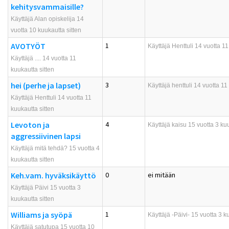
kehitysvammaisille?
Käyttäjä Alan opiskelija 14
vuotta 10 kuukautta sitten
AVOTYÖT
1
Käyttäjä
Henttuli
14 vuotta 11
Käyttäjä .... 14 vuotta 11
kuukautta sitten
hei (perhe ja lapset)
3
Käyttäjä
henttuli
14 vuotta 11 
Käyttäjä Henttuli 14 vuotta 11
kuukautta sitten
Levoton ja
4
Käyttäjä
kaisu
15 vuotta 3 kuu
aggressiivinen lapsi
Käyttäjä mitä tehdä? 15 vuotta 4
kuukautta sitten
Keh.vam. hyväksikäyttö
0
ei mitään
Käyttäjä Päivi 15 vuotta 3
kuukautta sitten
Williams ja syöpä
1
Käyttäjä
-Päivi-
15 vuotta 3 ku
Käyttäjä satutupa 15 vuotta 10