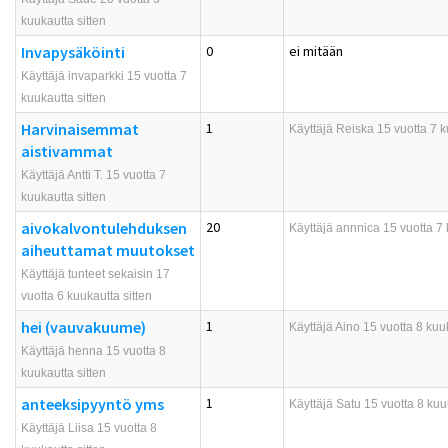
kuukautta sitten
Invapysäköinti
0
ei mitään
Käyttäjä invaparkki 15 vuotta 7
kuukautta sitten
Harvinaisemmat
1
Käyttäjä
Reiska
15 vuotta 7 k
aistivammat
Käyttäjä Antti T. 15 vuotta 7
kuukautta sitten
aivokalvontulehduksen
20
Käyttäjä
annnica
15 vuotta 7 
aiheuttamat muutokset
Käyttäjä tunteet sekaisin 17
vuotta 6 kuukautta sitten
hei (vauvakuume)
1
Käyttäjä
Aino
15 vuotta 8 kuuk
Käyttäjä henna 15 vuotta 8
kuukautta sitten
anteeksipyyntö yms
1
Käyttäjä
Satu
15 vuotta 8 kuuk
Käyttäjä Liisa 15 vuotta 8