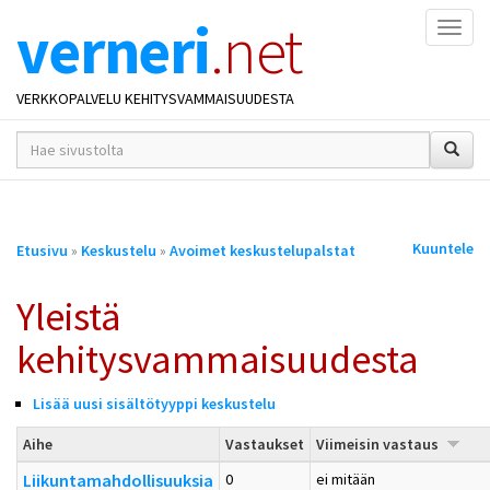
verneri
.net
Naviga
VERKKOPALVELU KEHITYSVAMMAISUUDESTA
hakusana(t)
*
Olet
Kuuntele
Etusivu
»
Keskustelu
»
Avoimet keskustelupalstat
täällä
Yleistä
kehitysvammaisuudesta
Lisää uusi sisältötyyppi keskustelu
Aihe
Vastaukset
Viimeisin vastaus
Liikuntamahdollisuuksia
0
ei mitään