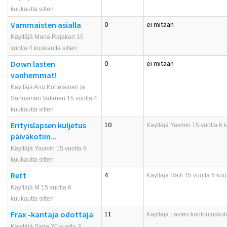
kuukautta sitten
Vammaisten asialla
0
ei mitään
Käyttäjä Maria Rajakari 15
vuotta 4 kuukautta sitten
Down lasten
0
ei mitään
vanhemmat!
Käyttäjä Anu Kortelainen ja
Sannamari Vatanen 15 vuotta 4
kuukautta sitten
Erityislapsen kuljetus
10
Käyttäjä
Yasmin
15 vuotta 6 k
päiväkotiin...
Käyttäjä Yasmin 15 vuotta 8
kuukautta sitten
Rett
4
Käyttäjä
Raili
15 vuotta 6 kuuk
Käyttäjä M 15 vuotta 6
kuukautta sitten
Frax -kantaja odottaja
11
Käyttäjä
Lasten kuntoutuskoti
Käyttäjä Sade 20 vuotta 3