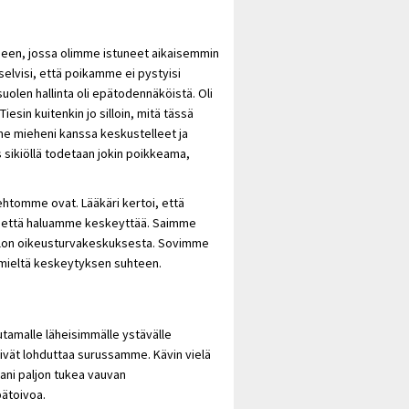
seen, jossa olimme istuneet aikaisemmin
elvisi, että poikamme ei pystyisi
olen hallinta oli epätodennäköistä. Oli
iesin kuitenkin jo silloin, mitä tässä
mme mieheni kanssa keskustelleet ja
sikiöllä todetaan jokin poikkeama,
ehtomme ovat. Lääkäri kertoi, että
, että haluamme keskeyttää. Saimme
lon oikeusturvakeskuksesta. Sovimme
 mieltä keskeytyksen suhteen.
amalle läheisimmälle ystävälle
ivät lohduttaa surussamme. Kävin vielä
ltani paljon tukea vauvan
pätoivoa.