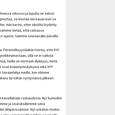
lmessa viikossa ja lopulta ne tulivat
opeuttaa, se kestää niin kauan kuin se
in. Hän kertoi, ettei sikiöltä löydetty
imme tietää, että vatsassa
:n sijasta. Saimme seuraavalle päivälle
. Perinnöllisyyslääkäri kertoi, että XYY-
oikkeamastaan, sillä se ei vaikuta
ää, heillä on normaali älykkyys, heitä
he ovat lisääntymiskykyisiä eikä XYY-
in taivaanlahja meille, kun olimme
aikana tai vähän syntymänsä jälkeen.
kenellekään raskaudesta. Nyt kuitenkin
emme ja sisaruksillemme sekä
tiin lähipiirissämme. Nyt uskalsin itsekin
a olisi voinut päättyä tähän ja laskettu