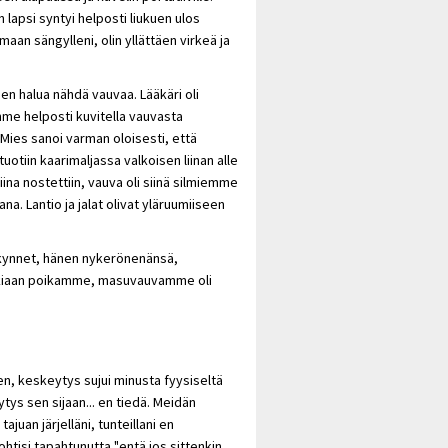
n lapsi syntyi helposti liukuen ulos
umaan sängylleni, olin yllättäen virkeä ja
 en halua nähdä vauvaa. Lääkäri oli
mme helposti kuvitella vauvasta
 Mies sanoi varman oloisesti, että
otiin kaarimaljassa valkoisen liinan alle
ina nostettiin, vauva oli siinä silmiemme
na. Lantio ja jalat olivat yläruumiiseen
 kynnet, hänen nykerönenänsä,
ikkiaan poikamme, masuvauvamme oli
, keskeytys sujui minusta fyysiseltä
ys sen sijaan... en tiedä. Meidän
ajuan järjelläni, tunteillani en
ohtisi tapahtunutta "entä jos sittenkin