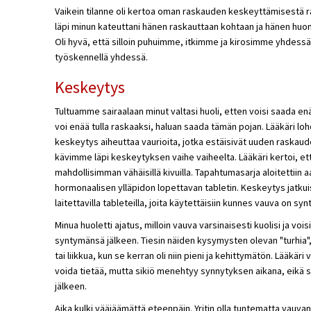
Vaikein tilanne oli kertoa oman raskauden keskeyttämisestä r
läpi minun kateuttani hänen raskauttaan kohtaan ja hänen huon
Oli hyvä, että silloin puhuimme, itkimme ja kirosimme yhdes
työskennellä yhdessä.
Keskeytys
Tultuamme sairaalaan minut valtasi huoli, etten voisi saada enä
voi enää tulla raskaaksi, haluan saada tämän pojan. Lääkäri loh
keskeytys aiheuttaa vaurioita, jotka estäisivät uuden raska
kävimme läpi keskeytyksen vaihe vaiheelta. Lääkäri kertoi, et
mahdollisimman vähäisillä kivuilla. Tapahtumasarja aloitettiin
hormonaalisen ylläpidon lopettavan tabletin. Keskeytys jatk
laitettavilla tableteilla, joita käytettäisiin kunnes vauva on s
Minua huoletti ajatus, milloin vauva varsinaisesti kuolisi ja voisi
syntymänsä jälkeen. Tiesin näiden kysymysten olevan "turhia",
tai liikkua, kun se kerran oli niin pieni ja kehittymätön. Lääkäri 
voida tietää, mutta sikiö menehtyy synnytyksen aikana, eikä se
jälkeen.
Aika kulki vääjäämättä eteenpäin. Yritin olla tuntematta vauvan l