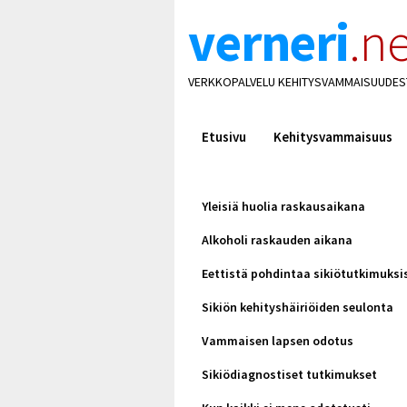
verneri
.ne
VERKKOPALVELU KEHITYSVAMMAISUUDES
Etusivu
Kehitysvammaisuus
Yleisiä huolia raskausaikana
Alkoholi raskauden aikana
Eettistä pohdintaa sikiötutkimuksi
Sikiön kehityshäiriöiden seulonta
Vammaisen lapsen odotus
Sikiödiagnostiset tutkimukset