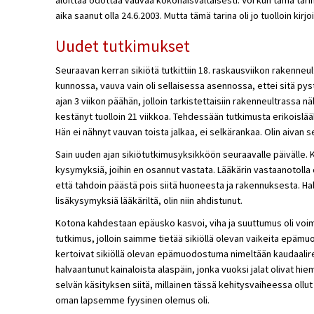
aika saanut olla 24.6.2003. Mutta tämä tarina oli jo tuolloin kirjoi
Uudet tutkimukset
Seuraavan kerran sikiötä tutkittiin 18. raskausviikon rakenneult
kunnossa, vauva vain oli sellaisessa asennossa, ettei sitä py
ajan 3 viikon päähän, jolloin tarkistettaisiin rakenneultrassa n
kestänyt tuolloin 21 viikkoa. Tehdessään tutkimusta erikoislääk
Hän ei nähnyt vauvan toista jalkaa, ei selkärankaa. Olin aivan s
Sain uuden ajan sikiötutkimusyksikköön seuraavalle päivälle. Ku
kysymyksiä, joihin en osannut vastata. Lääkärin vastaanotolla ol
että tahdoin päästä pois siitä huoneesta ja rakennuksesta. Ha
lisäkysymyksiä lääkäriltä, olin niin ahdistunut.
Kotona kahdestaan epäusko kasvoi, viha ja suuttumus oli voim
tutkimus, jolloin saimme tietää sikiöllä olevan vaikeita epämuo
kertoivat sikiöllä olevan epämuodostuma nimeltään kaudaali
halvaantunut kainaloista alaspäin, jonka vuoksi jalat olivat 
selvän käsityksen siitä, millainen tässä kehitysvaiheessa ollut
oman lapsemme fyysinen olemus oli.