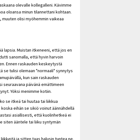
askaana olevalle kollegalleni. Kävimme
oa oloansa minun tilannettani kohtaan.
sä, muuten olisi myöhemmin vaikeaa
ä lapsia. Muistan itkeneeni, että jos en
dutti sanomalla, että hyvin harvoin
uden. Ennen raskauden keskeytystä
tä se tulisi olemaan "normaali" synnytys
 aamupäivällä, kun sain raskauden
uisi seuraavana päivänä emättimeen
yntynyt. Yöksi menimme kotiin.
ko se itkeä tai huutaa tai liikkua
 koska eihän se sikiö voinut äännähdellä
vastasi asiallisesti, että kuolinhetkeä ei
 siten ääntele tai liiku syntymän
iikkeitä ja sitten taas halusin tuntea ne.