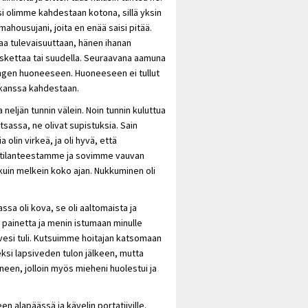
ksi olimme kahdestaan kotona, sillä yksin
mahousujani, joita en enää saisi pitää.
vaa tulevaisuuttaan, hänen ihanan
koskettaa tai suudella. Seuraavana aamuna
engen huoneeseen. Huoneeseen ei tullut
i kanssa kahdestaan.
neljän tunnin välein. Noin tunnin kuluttua
tsassa, ne olivat supistuksia. Sain
olin virkeä, ja oli hyvä, että
e tilanteestamme ja sovimme vauvan
ukuin melkein koko ajan. Nukkuminen oli
assa oli kova, se oli aaltomaista ja
a painetta ja menin istumaan minulle
psivesi tuli. Kutsuimme hoitajan katsomaan
keksi lapsiveden tulon jälkeen, mutta
 ääneen, jolloin myös mieheni huolestui ja
n alapäässä ja kävelin portatiiville.