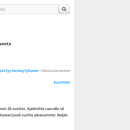
vonta
äättyy keskeytykseen
» Masuvauvamme
Kuuntele
eni 28-vuotias. Ajankohta vauvalle oli
stuneet puoli vuotta aikaisemmin. Neljän