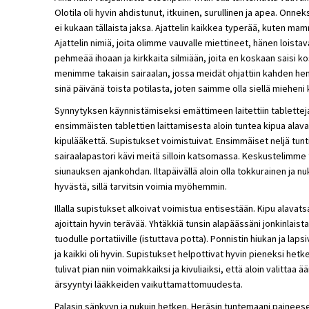
Olotila oli hyvin ahdistunut, itkuinen, surullinen ja apea. Onne
ei kukaan tällaista jaksa. Ajattelin kaikkea typerää, kuten mam
Ajattelin nimiä, joita olimme vauvalle miettineet, hänen loista
pehmeää ihoaan ja kirkkaita silmiään, joita en koskaan saisi 
menimme takaisin sairaalan, jossa meidät ohjattiin kahden h
sinä päivänä toista potilasta, joten saimme olla siellä miehen
Synnytyksen käynnistämiseksi emättimeen laitettiin tabletteja 
ensimmäisten tablettien laittamisesta aloin tuntea kipua alava
kipulääkettä. Supistukset voimistuivat. Ensimmäiset neljä tuntia 
sairaalapastori kävi meitä silloin katsomassa. Keskustelimm
siunauksen ajankohdan. Iltapäivällä aloin olla tokkurainen ja n
hyvästä, sillä tarvitsin voimia myöhemmin.
Illalla supistukset alkoivat voimistua entisestään. Kipu alavats
ajoittain hyvin terävää. Yhtäkkiä tunsin alapäässäni jonkinlaist
tuodulle portatiiville (istuttava potta). Ponnistin hiukan ja la
ja kaikki oli hyvin. Supistukset helpottivat hyvin pieneksi het
tulivat pian niin voimakkaiksi ja kivuliaiksi, että aloin valittaa
ärsyyntyi lääkkeiden vaikuttamattomuudesta.
Palasin sänkyyn ja nukuin hetken. Heräsin tuntemaani paineesee