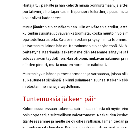
Hoitaja tuli paikalle ja hän kehotti minua ponnistamaan, ja sitte
portatiiviin ja hoitajan käsiin. Napanuora leikattiin ja pääsin ist
kivut olivat kadonneet.
Minua jännitti vauvan näkeminen. Olin etukäteen ajatellut, että
kuitenkin suositellut vauvan katsomista, koska muutoin voisi
epätodellisia asioita. Katsoin miestäni ja kysyin mitä teemme.
katsotaan millainen hän on. Katsoimme vauvaa yhdessä. Sikiö tu
peitettynä. Kaarimalja laskettiin meidän eteemme sängylle ja li
edessä aivan täydellinen. Hän oli pieni, mukavan näköinen ja iha
nähden pienet, mutta muuten normaalin näköiset.
Muistan hyvin hänen pienet sormensa ja varpaansa, joissa oli
sulkeutuneet silmänsä ja kiinni painuneen suunsa. Kaiken ka
mielestämme ihana ja täydellinen.
Tuntemuksia jälkeen päin
Kokonaisuudessaan kokemus sairaalassa olosta oli myönteinen
osin nopeasti ja suhteellisen vaivattomasti. Raskauden keskeyt
tilanteessamme ja meille se oli oikea ratkaisu. Tämän tiedän ja t
kuitenkaan sitä hyväksy. Ei kulu päivääkään, etten miettisi ja p