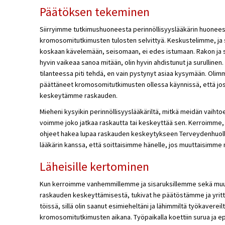
Päätöksen tekeminen
Siirryimme tutkimushuoneesta perinnöllisyyslääkärin huonee
kromosomitutkimusten tulosten selvittyä. Keskustelimme, ja s
koskaan kävelemään, seisomaan, ei edes istumaan. Rakon ja su
hyvin vaikeaa sanoa mitään, olin hyvin ahdistunut ja surullinen. T
tilanteessa piti tehdä, en vain pystynyt asiaa kysymään. Oli
päättäneet kromosomitutkimusten ollessa käynnissä, että jos 
keskeytämme raskauden.
Mieheni kysyikin perinnöllisyyslääkäriltä, mitkä meidän vaihto
voimme joko jatkaa raskautta tai keskeyttää sen. Kerroimme
ohjeet hakea lupaa raskauden keskeytykseen Terveydenhuol
lääkärin kanssa, että soittaisimme hänelle, jos muuttaisimme
Läheisille kertominen
Kun kerroimme vanhemmillemme ja sisaruksillemme sekä muut
raskauden keskeyttämisestä, tukivat he päätöstämme ja yritt
töissä, sillä olin saanut esimieheltäni ja lähimmiltä työkaverei
kromosomitutkimusten aikana. Työpaikalla koettiin surua ja e