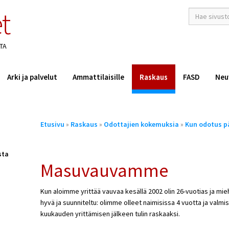
t
hakusana(t)
*
TA
Arki ja palvelut
Ammattilaisille
Raskaus
FASD
Neu
Olet
Etusivu
»
Raskaus
»
Odottajien kokemuksia
»
Kun odotus p
täällä
sta
Masuvauvamme
Kun aloimme yrittää vauvaa kesällä 2002 olin 26-vuotias ja mieh
hyvä ja suunniteltu: olimme olleet naimisissa 4 vuotta ja valmi
kuukauden yrittämisen jälkeen tulin raskaaksi.