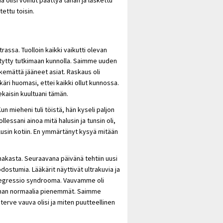
tettu toisin.
rassa. Tuolloin kaikki vaikutti olevan
stytty tutkimaan kunnolla. Saimme uuden
äkemättä jääneet asiat. Raskaus oli
äri huomasi, ettei kaikki ollut kunnossa.
ekaisin kuultuani tämän.
n mieheni tuli töistä, hän kyseli paljon
lessani ainoa mitä halusin ja tunsin oli,
lusin kotiin. En ymmärtänyt kysyä mitään
akasta. Seuraavana päivänä tehtiin uusi
dostumia. Lääkärit näyttivät ultrakuvia ja
regressio syndrooma. Vauvamme oli
hieman normaalia pienemmät. Saimme
 terve vauva olisi ja miten puutteellinen