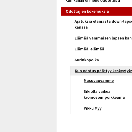
Kun kaikki ei mene odotetusti
Odottajien kokemuksia
Ajatuksia elämästä down-laps
kanssa
Elämää vammaisen lapsen kan
Elämää, elämää
Aurinkopoika
Kun odotus päättyy keskeytyk
Masuvauvamme
Sikiöllä vaikea
kromosomipoikkeama
Pikku Myy