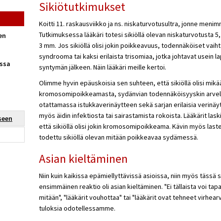
Sikiötutkimukset
Koitti 11. raskausviikko ja ns. niskaturvotusultra, jonne men
Tutkimuksessa lääkäri totesi sikiöllä olevan niskaturvotusta 
en
3 mm. Jos sikiöllä olisi jokin poikkeavuus, todennäköiset vaih
syndrooma tai kaksi erilaista trisomiaa, jotka johtavat usein 
ssa
syntymän jälkeen. Näin lääkäri meille kertoi.
Olimme hyvin epäuskoisia sen suhteen, että sikiöllä olisi mik
kromosomipoikkeamasta, sydänvian todennäköisyyskin arvel
otattamassa istukkaverinäytteen sekä sarjan erilaisia verinäyt
myös äidin infektiosta tai sairastamista rokoista. Lääkärit las
seen
että sikiöllä olisi jokin kromosomipoikkeama. Kävin myös las
todettu sikiöllä olevan mitään poikkeavaa sydämessä.
Asian kieltäminen
Niin kuin kaikissa epämiellyttävissä asioissa, niin myös täs
ensimmäinen reaktio oli asian kieltäminen. "Ei tällaista voi tapa
mitään", "lääkärit vouhottaa" tai "lääkärit ovat tehneet virhea
tuloksia odotellessamme.