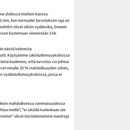
imme yhdessä mieheni kanssa.
5,2 mm, kun normaalin turvotuksen raja on
toehdot olivat sikiön sydänvika, Downin
lapsen kuolemaan viimeistään 2 kk
ään näistä kolmesta
utti. Käytyämme sikiötutkimusyksikössä
teitä kuulimme, että turvotus voi johtua
kivat minulle 25 % mahdollisuuden siihen,
ten sydäntutkimusyksikössä, jossa ei
sä sikiön mahdollisessa vammaisuudessa
htua meille", "ei sikiöllä kuitenkaan ole
rvioinnin" olivat toistelemiamme mantroja