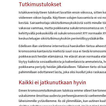
Tutkimustulokset
Istukkaverinäytteen tulokset luvattiin ensin viikossa, sitten ko
viidennen viikon lopulla. Näytteen solujen kasvamista ei voi n
kestää. Sairaanhoitaja sikiötutkimusyksiköstä soitti minulle töih
vakavaa vammaa, mutta poikkeama sukukromosomeissa on. Sa
kehittyvällä poikasikiöllä oli sukukromosomit XYY normaalin XY
keskusteluajan sikiötutkimusyksikön perinnöllisyyslääkärille.
Edellisen illan vietimme internetissä haeskellen tietoa aiheesta
kromosomia kantavista miehistä suuri osa ei tiedä kromosomip
poikkeavasti heidän elämäänsä. He elävät aivan normaalia eläm
löytyy kaikista sosiaaliluokista ja kaikenlaisista ammateista, 
poikkeama periydy heidän jälkeläisilleen. Tällainen tieto oli ku
pahimmillaan odottaneet lasta, joka olisi kuollut joko raskaus
Kaikki ei jatkunutkaan hyvin
Ennen kromosomitutkimuksen tuloksia emme olleet kertoneet 
uskalsimme ilmoittaa uudesta perheenjäsenestä vanhemmill
läheisimmille ystävillemme. Ilo oli ylimmillään, kun uutinen kuul
aloittaa odottaa vauvaa kokonaisvaltaisesti. Voi kun tämä tarin