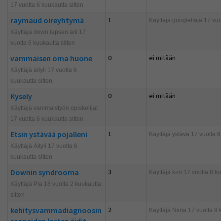
17 vuotta 6 kuukautta sitten
raymaud oireyhtymä
1
Käyttäjä
googlettaja
17 vuot
Käyttäjä down lapsen äiti 17
vuotta 6 kuukautta sitten
vammaisen oma huone
0
ei mitään
Käyttäjä äityli 17 vuotta 6
kuukautta sitten
Kysely
0
ei mitään
Käyttäjä vammaistyön opiskelijat
17 vuotta 6 kuukautta sitten
Etsin ystävää pojalleni
1
Käyttäjä
ystävä
17 vuotta 6
Käyttäjä Äityli 17 vuotta 6
kuukautta sitten
Downin syndrooma
3
Käyttäjä
k-m
17 vuotta 8 ku
Käyttäjä Pia 18 vuotta 2 kuukautta
sitten
kehitysvammadiagnoosin
2
Käyttäjä
Niina
17 vuotta 9 