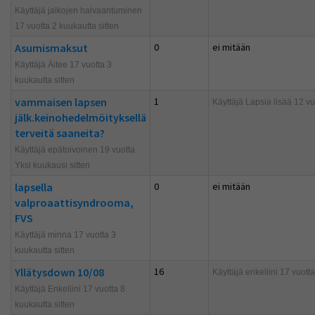
Käyttäjä jalkojen halvaantuminen
17 vuotta 2 kuukautta sitten
Asumismaksut
0
ei mitään
Käyttäjä Äitee 17 vuotta 3
kuukautta sitten
vammaisen lapsen
1
Käyttäjä
Lapsia lisää
12 vuo
jälk.keinohedelmöityksellä
terveitä saaneita?
Käyttäjä epätoivoinen 19 vuotta
Yksi kuukausi sitten
lapsella
0
ei mitään
valproaattisyndrooma,
FVS
Käyttäjä minna 17 vuotta 3
kuukautta sitten
Yllätysdown 10/08
16
Käyttäjä
enkeliini
17 vuotta
Käyttäjä Enkeliini 17 vuotta 8
kuukautta sitten