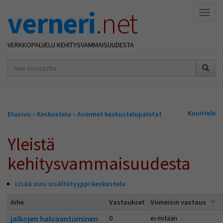
verneri
.net
Naviga
VERKKOPALVELU KEHITYSVAMMAISUUDESTA
hakusana(t)
*
Olet
Kuuntele
Etusivu
»
Keskustelu
»
Avoimet keskustelupalstat
täällä
Yleistä
kehitysvammaisuudesta
Lisää uusi sisältötyyppi keskustelu
Aihe
Vastaukset
Viimeisin vastaus
jalkojen halvaantuminen
0
ei mitään