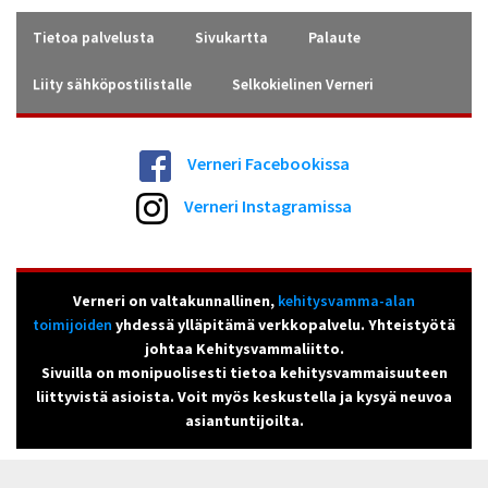
Tietoa palvelusta
Sivukartta
Palaute
Liity sähköpostilistalle
Selkokielinen Verneri
Verneri Facebookissa
Verneri Instagramissa
Verneri on valtakunnallinen,
kehitysvamma-alan
toimijoiden
yhdessä ylläpitämä verkkopalvelu. Yhteistyötä
johtaa Kehitysvammaliitto.
Sivuilla on monipuolisesti tietoa kehitysvammaisuuteen
liittyvistä asioista. Voit myös keskustella ja kysyä neuvoa
asiantuntijoilta.