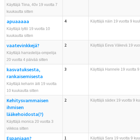
Käyttäjä Tiina, 40v 19 vuotta 7
kuukautta sitten
apuaaaaa
4
Käyttäjä
näin
19 vuotta 9 kuuk
Käyttäjä tyttö 19 vuotta 10
kuukautta sitten
vaatevinkkejä?
2
Käyttäjä
Eeva Väkevä
19 vuot
Käyttäjä harrastelija-ompelija
20 vuotta 4 päivää sitten
kasvatuksesta,
3
Käyttäjä
Hannele
19 vuotta 9 
rankaisemisesta
Käyttäjä keharin äiti 19 vuotta
10 kuukautta sitten
Kehitysvammaisen
2
Käyttäjä
sädex
19 vuotta 9 ku
ihmisen
lääkehoidosta(?)
Käyttäjä monica 20 vuotta 3
viikkoa sitten
Espanjaan?
1
Käyttäjä
Sara
19 vuotta 9 kuu