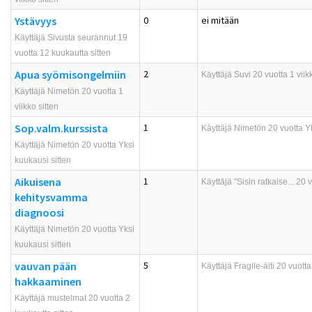
Ystävyys
0
ei mitään
Käyttäjä Sivusta seurannut 19
vuotta 12 kuukautta sitten
Apua syömisongelmiin
2
Käyttäjä
Suvi
20 vuotta 1 viikk
Käyttäjä Nimetön 20 vuotta 1
viikko sitten
Sop.valm.kurssista
1
Käyttäjä
Nimetön
20 vuotta Yk
Käyttäjä Nimetön 20 vuotta Yksi
kuukausi sitten
Aikuisena
1
Käyttäjä
"Sisin ratkaise...
20 v
kehitysvamma
diagnoosi
Käyttäjä Nimetön 20 vuotta Yksi
kuukausi sitten
vauvan pään
5
Käyttäjä
Fragile-äiti
20 vuotta
hakkaaminen
Käyttäjä mustelmat 20 vuotta 2