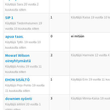
Käyttäjä Sara 20 vuotta 2
kuukautta sitten
SIP 1
1
Käyttäjä
Kaisa
19 vuotta 10 k
Käyttäjä Tiedonhaluinen 19
vuotta 10 kuukautta sitten
apua taas.
0
ei mitään
Käyttäjä Tyttö. 19 vuotta 10
kuukautta sitten
Mowat Wilson
2
Käyttäjä
Hannele
12 vuotta 4 
oireyhtymästä
Käyttäjä Ansku 19 vuotta 11
kuukautta sitten
EHON SISÄLTÖ
1
Käyttäjä
Erin
19 vuotta 11 kuu
Käyttäjä Pirjo Pohto 19 vuotta
11 kuukautta sitten
downien syönti
3
Käyttäjä
Minna-Kaisa
19 vuot
Käyttäjä äitiliini 20 vuotta 1
viikko sitten