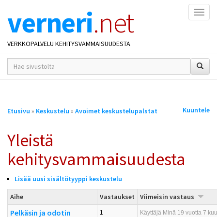
verneri
.net
Naviga
VERKKOPALVELU KEHITYSVAMMAISUUDESTA
hakusana(t)
*
Olet
Kuuntele
Etusivu
»
Keskustelu
»
Avoimet keskustelupalstat
täällä
Yleistä
kehitysvammaisuudesta
Lisää uusi sisältötyyppi keskustelu
Aihe
Vastaukset
Viimeisin vastaus
Pelkäsin ja odotin
1
Käyttäjä
Minä
19 vuotta 7 kuu