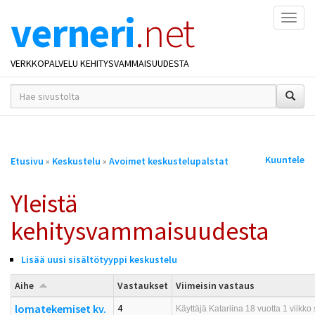
verneri
.net
Naviga
VERKKOPALVELU KEHITYSVAMMAISUUDESTA
hakusana(t)
*
Olet
Kuuntele
Etusivu
»
Keskustelu
»
Avoimet keskustelupalstat
täällä
Yleistä
kehitysvammaisuudesta
Lisää uusi sisältötyyppi keskustelu
Aihe
Vastaukset
Viimeisin vastaus
lomatekemiset kv.
4
Käyttäjä
Katariina
18 vuotta 1 viikko 