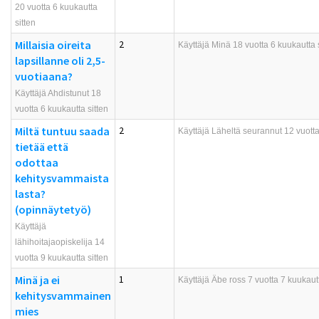
20 vuotta 6 kuukautta
sitten
Millaisia oireita
2
Käyttäjä
Minä
18 vuotta 6 kuukautta 
lapsillanne oli 2,5-
vuotiaana?
Käyttäjä Ahdistunut 18
vuotta 6 kuukautta sitten
Miltä tuntuu saada
2
Käyttäjä
Läheltä seurannut
12 vuotta
tietää että
odottaa
kehitysvammaista
lasta?
(opinnäytetyö)
Käyttäjä
lähihoitajaopiskelija 14
vuotta 9 kuukautta sitten
Minä ja ei
1
Käyttäjä
Äbe ross
7 vuotta 7 kuukautt
kehitysvammainen
mies