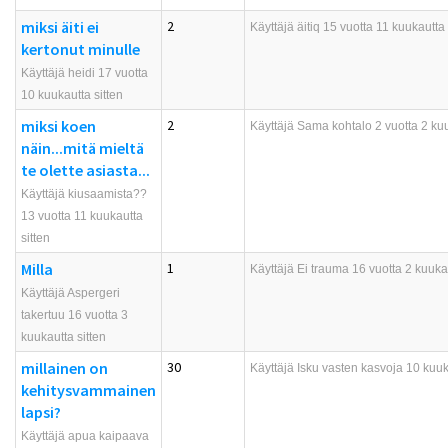
miksi äiti ei
2
Käyttäjä
äitiq
15 vuotta 11 kuukautta 
kertonut minulle
Käyttäjä heidi 17 vuotta
10 kuukautta sitten
miksi koen
2
Käyttäjä
Sama kohtalo
2 vuotta 2 kuu
näin...mitä mieltä
te olette asiasta...
Käyttäjä kiusaamista??
13 vuotta 11 kuukautta
sitten
Milla
1
Käyttäjä
Ei trauma
16 vuotta 2 kuukau
Käyttäjä Aspergeri
takertuu 16 vuotta 3
kuukautta sitten
millainen on
30
Käyttäjä
Isku vasten kasvoja
10 kuuka
kehitysvammainen
lapsi?
Käyttäjä apua kaipaava