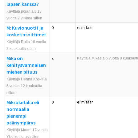
lapsen kanssa?
Käyttäjä pojan äiti 18
vuotta 2 viikkoa sitten
M: Kuvionuotit ja
0
ei mitään
kosketinsoittimet
Käyttäjä Rulla 18 vuotta
2 kuukautta sitten
Mikä on
2
Käyttäjä
Mikaela
6 vuotta 8 kuukautta
kehitysvamnaisen
miehen pituus
Käyttäjä Henna Koskela
6 vuotta 12 kuukautta
sitten
Mikrokefalia eli
0
ei mitään
normaalia
pienempi
päänympärys
Käyttäjä Maarit 17 vuotta
Yksi kuukausi sitten