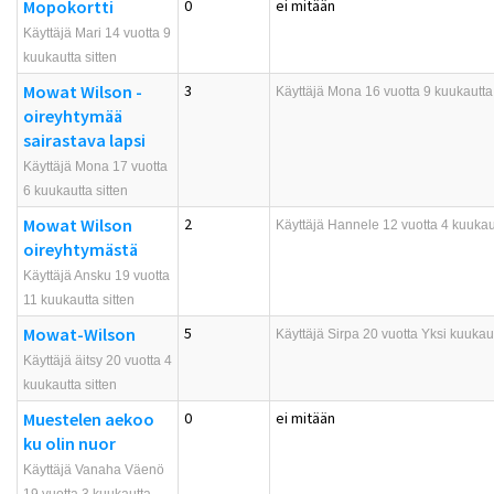
Mopokortti
0
ei mitään
Käyttäjä Mari 14 vuotta 9
kuukautta sitten
Mowat Wilson -
3
Käyttäjä
Mona
16 vuotta 9 kuukautta 
oireyhtymää
sairastava lapsi
Käyttäjä Mona 17 vuotta
6 kuukautta sitten
Mowat Wilson
2
Käyttäjä
Hannele
12 vuotta 4 kuukaut
oireyhtymästä
Käyttäjä Ansku 19 vuotta
11 kuukautta sitten
Mowat-Wilson
5
Käyttäjä
Sirpa
20 vuotta Yksi kuukaus
Käyttäjä äitsy 20 vuotta 4
kuukautta sitten
Muestelen aekoo
0
ei mitään
ku olin nuor
Käyttäjä Vanaha Väenö