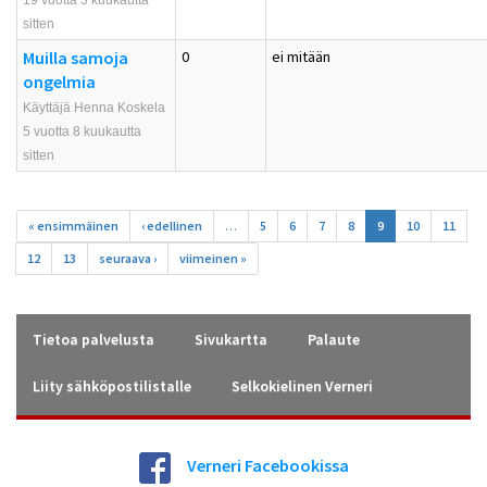
19 vuotta 3 kuukautta
sitten
Muilla samoja
0
ei mitään
ongelmia
Käyttäjä Henna Koskela
5 vuotta 8 kuukautta
sitten
Sivut
« ensimmäinen
‹ edellinen
…
5
6
7
8
9
10
11
12
13
seuraava ›
viimeinen »
Tietoa palvelusta
Sivukartta
Palaute
Liity sähköpostilistalle
Selkokielinen Verneri
Verneri Facebookissa