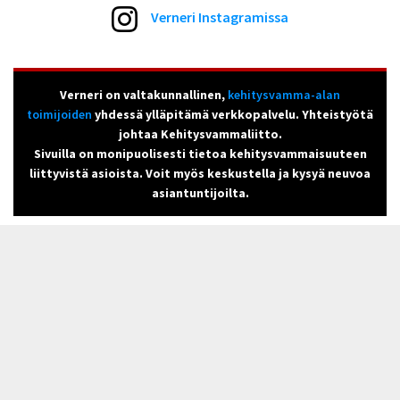
Verneri Instagramissa
Verneri on valtakunnallinen,
kehitysvamma-alan
toimijoiden
yhdessä ylläpitämä verkkopalvelu. Yhteistyötä
johtaa Kehitysvammaliitto.
Sivuilla on monipuolisesti tietoa kehitysvammaisuuteen
liittyvistä asioista. Voit myös keskustella ja kysyä neuvoa
asiantuntijoilta.