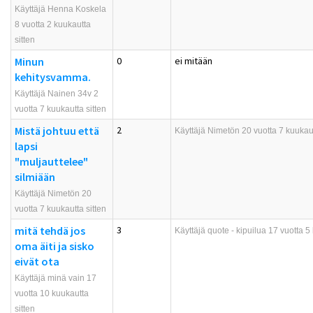
Käyttäjä Henna Koskela
8 vuotta 2 kuukautta
sitten
Minun
0
ei mitään
kehitysvamma.
Käyttäjä Nainen 34v 2
vuotta 7 kuukautta sitten
Mistä johtuu että
2
Käyttäjä
Nimetön
20 vuotta 7 kuukaut
lapsi
"muljauttelee"
silmiään
Käyttäjä Nimetön 20
vuotta 7 kuukautta sitten
mitä tehdä jos
3
Käyttäjä
quote - kipuilua
17 vuotta 5 
oma äiti ja sisko
eivät ota
Käyttäjä minä vain 17
vuotta 10 kuukautta
sitten