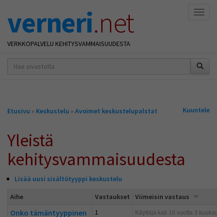
verneri
.net
Naviga
VERKKOPALVELU KEHITYSVAMMAISUUDESTA
hakusana(t)
*
Olet
Kuuntele
Etusivu
»
Keskustelu
»
Avoimet keskustelupalstat
täällä
Yleistä
kehitysvammaisuudesta
Lisää uusi sisältötyyppi keskustelu
Aihe
Vastaukset
Viimeisin vastaus
Onko tämäntyyppinen
1
Käyttäjä
kati
16 vuotta 3 kuukaut