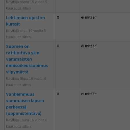
Käyttäjä noora 16 vuotta 5
kuukautta sitten
Lehtimäen opiston
0
ei mitään
kurssit
Käyttäjä sirpa 16 vuotta 5
kuukautta sitten
Suomen on
0
ei mitään
ratifioitava yk:n
vammaisten
ihmisoikeussopimus
viipymättä
Käyttäjä Sirpa 16 vuotta 6
kuukautta sitten
Vanhemmuus
0
ei mitään
vammaisen lapsen
perheessä
(oppimistehtävä)
Käyttäjä Laura 16 vuotta 6
kuukautta sitten