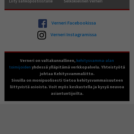
Liity sähköpostilistalle
Selkokielinen Verneri
Verneri Facebookissa
Verneri Instagramissa
Verneri on valtakunnallinen,
kehitysvamma-alan
toimijoiden
yhdessä ylläpitämä verkkopalvelu. Yhteistyötä
johtaa Kehitysvammaliitto.
Sivuilla on monipuolisesti tietoa kehitysvammaisuuteen
liittyvistä asioista. Voit myös keskustella ja kysyä neuvoa
asiantuntijoilta.