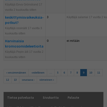
Käyttäjä Eeva Grönstrand 17
vuotta 2 kuukautta sitten
keskittymisvaikeuksia-
3
Käyttäjä
salamai
17 vuotta 2 ku
potkut?
Käyttäjä ossinäiti 17 vuotta 3
kuukautta sitten
Harvinaisia
0
ei mitään
kromosomideleetioita
Käyttäjä Pepin äiti 17 vuotta 2
kuukautta sitten
Sivut
« ensimmäinen
‹ edellinen
…
5
6
7
8
9
10
11
12
13
seuraava ›
viimeinen »
Tietoa palvelusta
Sivukartta
Palaute