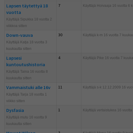
Lapsen täytettyä 18
7
Käyttäjä
Hoivaaja
16 vuotta 6 k
vuotta
Käyttäjä Sipukka 18 vuotta 2
viikkoa sitten
Down-vauva
30
Käyttäjä
k-m
16 vuotta 7 kuukau
Käyttäjä Katja 18 vuotta 3
kuukautta sitten
Lapsesi
4
Käyttäjä
Pike
16 vuotta 7 kuukau
kuntoutushistoria
Käyttäjä Taina 16 vuotta 8
kuukautta sitten
Vammaistuki alle 16v
11
Käyttäjä
s-k 12.12.2009
16 vuot
Käyttäjä Tarja 18 vuotta 1
viikko sitten
Dysfasia
1
Käyttäjä
vertaistukea
16 vuotta 
Käyttäjä mutu 16 vuotta 9
kuukautta sitten
3