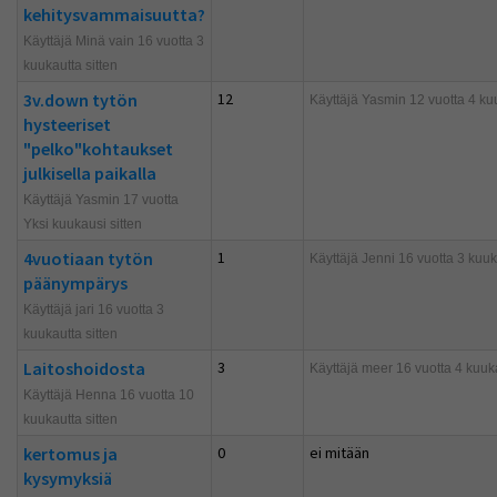
kehitysvammaisuutta?
Käyttäjä Minä vain 16 vuotta 3
kuukautta sitten
3v.down tytön
12
Käyttäjä
Yasmin
12 vuotta 4 kuu
hysteeriset
"pelko"kohtaukset
julkisella paikalla
Käyttäjä Yasmin 17 vuotta
Yksi kuukausi sitten
4vuotiaan tytön
1
Käyttäjä
Jenni
16 vuotta 3 kuuka
päänympärys
Käyttäjä jari 16 vuotta 3
kuukautta sitten
Laitoshoidosta
3
Käyttäjä
meer
16 vuotta 4 kuuka
Käyttäjä Henna 16 vuotta 10
kuukautta sitten
kertomus ja
0
ei mitään
kysymyksiä