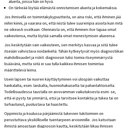
alueita, joissa hän on hyvä.
On tärkeää löytää elämästä onnistumisen alueita ja kokemuksia.
Jos ihmisellä on toimintakykypuutteita, on aina riski, että ihminen jää
niihin kiinni, ja vaarana on, että niistä tulee suurempia asioita kuin mitä
ne oikeasti ovatkaan. Olennaista on, että ihminen itse tajuaa omat
vaikeutensa, mutta löytää samalla omat menestymisen alueensa.
Jos keskitytään vain vaikeuteen, sen merkitys kasvaa ja siitä tulee
itseään vahvistava noidankehä. Tähän kytkeytyvät myös diagnostiikan
mahdollisuudet ja riskit: diagnoosin tulisi toimia itseymmärrystä
lisäävänä, mutta siitä ei saa tulla kaikkea ihmisen toimintaa
määrittelevä leima.
Usein lapsen tai nuoren käyttäytyminen voi ulospäin vaikuttaa
hankalalta, esim. laiskalta, huomiohakuiselta tai pahantahtoiselta.
Todellisuudessa taustalla on aivovamman vaikutuksesta esim. se,
että ei pysty tai ymmärrä, etsii ja tarvitsee kontaktia ja tukea tai on
turhautunut, puolustava tai haastettu.
Oppimista ja koulussa pärjäämistä tukevien tukitoimien on
perustuttava yksilölliselle tuentarpeen arvioinnille. Jos katsotaan
ihmistä ainoastaan diagnoosin kautta, keskitytään liikaa ihmisen