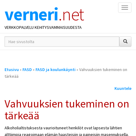
verneri
.net
Naviga
VERKKOPALVELU KEHITYSVAMMAISUUDESTA
hakusana(t)
*
Olet
Etusivu
»
FASD
»
FASD ja koulunkäynti
» Vahvuuksien tukeminen on
täällä
tärkeää
Kuuntele
Vahvuuksien tukeminen on
tärkeää
Alkoholialtistuksesta vaurioituneet henkilöt ovat lapsesta lähtien
alttiimpia reagoimaan elämän haasteisiin ja paineisiin masennuksella.