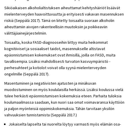
Sikiöaikaisen alkoholialtistuksen aiheuttamat kehityshäiriöt lisäävät
mielenterveyden haavoittuvuutta ja erityisesti vakavan masennuksen
riskiä (Seppälä 2017). Tämä on liitetty toisaalta suoraan alkoholin
aiheuttamiin aivojen rakenteellisiin muutoksiin ja poikkeaviin
välittäjäainejärjestelmiin.
Toisaalta, koska FASD-diagnooseihin liittyy muita heikommat
kognitiiviset ja sosiaaliset taidot, masennukselle altistavat
epäonnistumisen kokemukset ovat ihmisillä, joilla on FASD, muita
tavallisempia. Lisäksi mahdollisesti turvaton kasvuympäristö -
perhesuhteet ja kotiolot voivat olla syynä mielenterveyden
ongelmille (Seppälä 2017).
Masentuminen ja negatiivisten ajatusten ja minäkuvan
muodostuminen on myös koululaisilla herkässä. Lisäksi koulussa vielä
tulee herkästi epäonnistumisen kokemuksia eteen. Parhaita tuloksia
koulumaailmassa saadaan, kun nuori saa omat voimavaransa käyttöön
ja paljon myönteisiä oppimiskokemuksia. Tähän tarvitaan yksilön
vahvuuksien tunnistamista (Seppälä 2017.)
Jokaiselta lapselta tai nuorelta löytyy varmasti myös elämän osa-