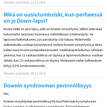
Viimeksi päivitetty 11.12.2014
Mikä on uusiutumisriski, kun perheessä
on jo Down-lapsi?
Koska teillä on yksi lapsi, jolla on Downin oireyhtymä, tällöin äidin ikää
katsomatta tarjotaan Suomessa mahdollisuus istukkanäyte- tai
lapsivesitutkimukseen, jos pariskunta sitä haluaa. Molemmilla
tutkimuksilla voidaan luotettavasti todeta Downin oireyhtymä ja lähes
kaikki muut kromosomipoikkeavuudet. Istukkanäytetutkimus tehdään
yleensä, kun 11 raskausviikkoa on täynnä ja lapsivesitutkimus voidaan
tehdä, kun 15 raskausviikkoa on täynnä. Molempiin näihin tutkimuksiin
liittyy 0,5% keskenmenoriski.
Viimeksi päivitetty 05.12.2014
Downin syndrooman perinnöllisyys
Hei,
Downin oireyhtymän perinnöllisyyttä käsittelevään kysymykseen
löytyy vastaus jo julkaistuista vastauksista. Pääset lukemaan