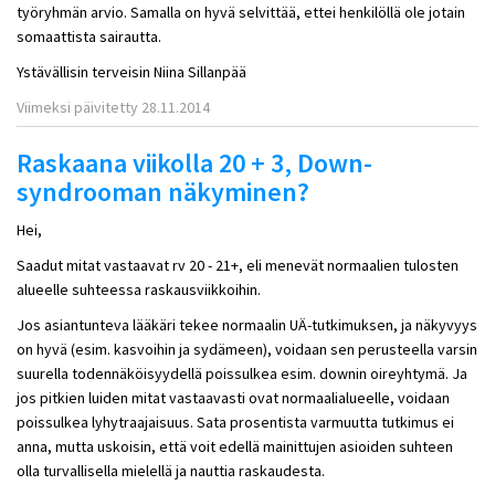
työryhmän arvio. Samalla on hyvä selvittää, ettei henkilöllä ole jotain
somaattista sairautta.
Ystävällisin terveisin Niina Sillanpää
Viimeksi päivitetty 28.11.2014
Raskaana viikolla 20 + 3, Down-
syndrooman näkyminen?
Hei,
Saadut mitat vastaavat rv 20 - 21+, eli menevät normaalien tulosten
alueelle suhteessa raskausviikkoihin.
Jos asiantunteva lääkäri tekee normaalin UÄ-tutkimuksen, ja näkyvyys
on hyvä (esim. kasvoihin ja sydämeen), voidaan sen perusteella varsin
suurella todennäköisyydellä poissulkea esim. downin oireyhtymä. Ja
jos pitkien luiden mitat vastaavasti ovat normaalialueelle, voidaan
poissulkea lyhytraajaisuus. Sata prosentista varmuutta tutkimus ei
anna, mutta uskoisin, että voit edellä mainittujen asioiden suhteen
olla turvallisella mielellä ja nauttia raskaudesta.