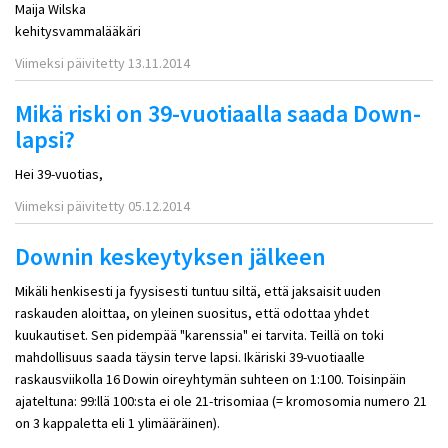
Maija Wilska
kehitysvammalääkäri
Viimeksi päivitetty 13.11.2014
Mikä riski on 39-vuotiaalla saada Down-
lapsi?
Hei 39-vuotias,
Viimeksi päivitetty 05.12.2014
Downin keskeytyksen jälkeen
Mikäli henkisesti ja fyysisesti tuntuu siltä, että jaksaisit uuden
raskauden aloittaa, on yleinen suositus, että odottaa yhdet
kuukautiset. Sen pidempää "karenssia" ei tarvita. Teillä on toki
mahdollisuus saada täysin terve lapsi. Ikäriski 39-vuotiaalle
raskausviikolla 16 Dowin oireyhtymän suhteen on 1:100. Toisinpäin
ajateltuna: 99:llä 100:sta ei ole 21-trisomiaa (= kromosomia numero 21
on 3 kappaletta eli 1 ylimääräinen).