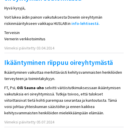
Hyvä kysyjä,
Voit lukea äidin painon vaikutuksesta Downin oireyhtymän
riskinmääritykseen vaikkapa HUSLAB:in
info-lehtisestä.
Terveisin
Vernerin verkkotoimitus
Viimeksi päivitetty 03.04.2014
Ikääntyminen riippuu oireyhtymästä
Ikääntyminen vaikuttaa merkittävästi kehitysvammaisten henkilöiden
terveyteen ja toimintakykyyn.
FT, PsL
Oili Sauna-aho
selvitti väitöstutkimuksessaan ikääntymisen
vaikutuksia eri oireyhtymissä. Tutkija toivoo, että tulokset
viitoittaisivat tietä kohti parempaa seurantaa ja kuntoutusta. Tämä
voisi johtaa yhteiskunnan säästöihin ja ennen kaikkea
kehitysvammaisten henkilöiden mielekkäämpään elämään.
Viimeksi päivitetty 05.07.2024