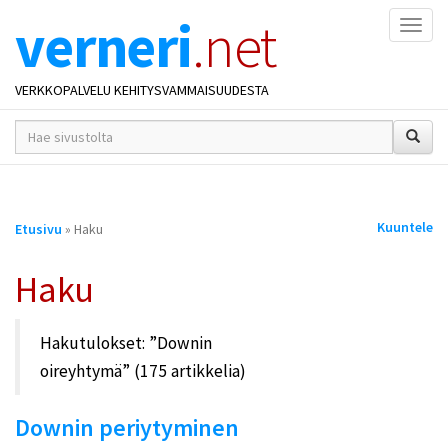
verneri
.net
Naviga
VERKKOPALVELU KEHITYSVAMMAISUUDESTA
hakusana(t)
*
Olet
Kuuntele
Etusivu
» Haku
täällä
Haku
Hakutulokset:
Downin
oireyhtymä
(175 artikkelia)
Downin periytyminen