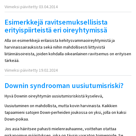
Viimeksi päivitetty 03.04.2014
Esimerkkejä ravitsemuksellisista
erityispiirteistä eri oireyhtymissä
Alla on esimerkkejä erilaisista kehitysvammaoireyhtymistä ja
harvinaissairauksista sekä niihin mahdollisesti liittyvistä
liitännäisoireista, joiden kohdalla oikeanlainen ravitsemus on erityisen
tärkeää.
Viimeksi päivitetty 19.02.2024
Downin syndrooman uusiutumisriski?
Hyvä Downin oireyhtymän uusiutumisriskistä kyselevä,
Uusiutuminen on mahdollista, mutta kovin harvinaista. Kaikkien
tapaamieni satojen Down-perheiden joukossa on yksi, jolla on kaksi
Down-poikaa.
Jos asia häiritsee pahasti mielenrauhaanne, voittehan otattaa
niskapoimun määrityksen, joka on täysin vaaraton toimenpide. Se