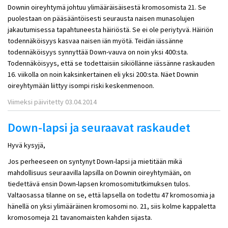
Downin oireyhtymä johtuu ylimääräisäisestä kromosomista 21. Se
puolestaan on pääsääntöisesti seurausta naisen munasolujen
jakautumisessa tapahtuneesta häiriöstä. Se ei ole periytyvä. Häiriön
todennäköisyys kasvaa naisen iän myötä. Teidän iässänne
todennäköisyys synnyttää Down-vauva on noin yksi 400:sta.
Todennäköisyys, että se todettaisiin sikiöllänne iässänne raskauden
16. viikolla on noin kaksinkertainen eli yksi 200:sta. Näet Downin
oireyhtymään liittyy isompi riski keskenmenoon.
Viimeksi päivitetty 03.04.2014
Down-lapsi ja seuraavat raskaudet
Hyvä kysyjä,
Jos perheeseen on syntynyt Down-lapsi ja mietitään mikä
mahdollisuus seuraavilla lapsilla on Downin oireyhtymään, on
tiedettävä ensin Down-lapsen kromosomitutkimuksen tulos.
Valtaosassa tilanne on se, että lapsella on todettu 47 kromosomia ja
hänellä on yksi ylimääräinen kromosomi no. 21, siis kolme kappaletta
kromosomeja 21 tavanomaisten kahden sijasta.