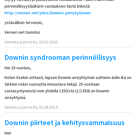
perinnöllisyyslääkärin vastauksen tästä linkistä:
http://verneri.net/yleis/downin-periytyminen.
ystävällisin terveisin,
Verneri.net toimitus
Viimeksi päivitetty 24.02.2020
Downin syndrooman perinnöllisyys
Hei 25-vuotias,
Kuten itsekin viittasit, lapsen Downin oireyhtymän suhteen äidin ikä on
tärkein riskin suuruutta ennustava tekijä. 25-vuotiaan
vastasyntyneistä noin yhdellä 1350:stä (1/1350) on Downin
oireyhtymä.
Viimeksi päivitetty 03.04.2014
Downin piirteet ja kehitysvammaisuus
Hei!