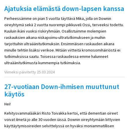
Ajatuksia elämästä down-lapsen kanssa
Perheessämme on pian 5 vuotta täyttävä Mika, jolla on Downin
oireyhtymä sekä 2 vuotta nuorempi pikkuveli Ossi, terveeksi todettu.
Kuuluin ikäni vuoksi riskiryhmään. Osallistuimme molempien
raskauksien aikana niskapoimu-ultratutkimukseen ja muihin
tarjottuihin ultraäänitutkimuksiin. Ensimmäisen raskauden aikana
minulle tehtiin lisäksi verikoe. Mitään viitteitä kromosomihäiriöstä ei
tutkimuksissa saatu. Toisessa raskaudessa emme halunneet
ultraäänitutkimusta kummempia tutkimuksia.
Viimeksi päivitetty 25.03.2024
27-vuotiaan Down-ihmisen muuttunut
käytös
Hei!
Kehitysvammalääkäri Risto Toivakka kertoi, että dementian oireet
voivat ilmetä jo alle 30 vuoden iässä. Downin oireyhtymään liittyvien
käyttäytymisoireiden selvittelyssä on hyväksi moniammatillisen