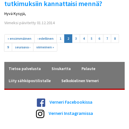
tutkimuksiin kannattaisi mennä?
Hyvä Kysyjä,
Viimeksi päivitetty 01.12.2014
Sivut
« ensimmäinen
‹ edellinen
1
2
3
4
5
6
7
8
9
seuraava ›
viimeinen »
Tietoa palvelusta
Sivukartta
Palaute
Liity sähköpostilistalle
Selkokielinen Verneri
Verneri Facebookissa
Verneri Instagramissa