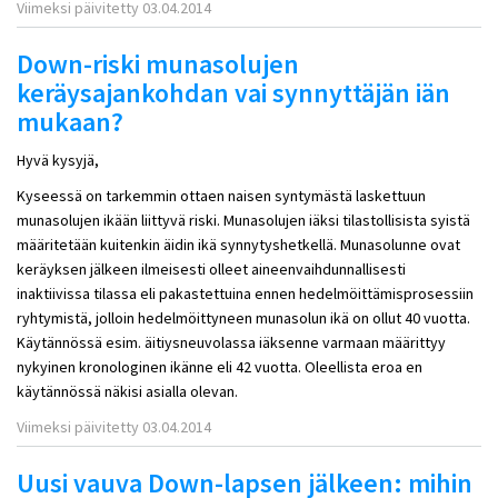
Viimeksi päivitetty 03.04.2014
Down-riski munasolujen
keräysajankohdan vai synnyttäjän iän
mukaan?
Hyvä kysyjä,
Kyseessä on tarkemmin ottaen naisen syntymästä laskettuun
munasolujen ikään liittyvä riski. Munasolujen iäksi tilastollisista syistä
määritetään kuitenkin äidin ikä synnytyshetkellä. Munasolunne ovat
keräyksen jälkeen ilmeisesti olleet aineenvaihdunnallisesti
inaktiivissa tilassa eli pakastettuina ennen hedelmöittämisprosessiin
ryhtymistä, jolloin hedelmöittyneen munasolun ikä on ollut 40 vuotta.
Käytännössä esim. äitiysneuvolassa iäksenne varmaan määrittyy
nykyinen kronologinen ikänne eli 42 vuotta. Oleellista eroa en
käytännössä näkisi asialla olevan.
Viimeksi päivitetty 03.04.2014
Uusi vauva Down-lapsen jälkeen: mihin