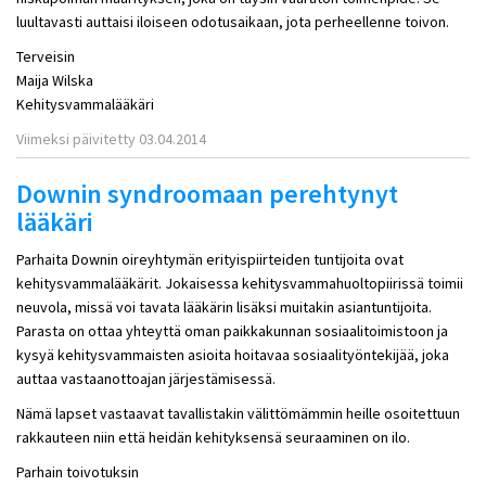
luultavasti auttaisi iloiseen odotusaikaan, jota perheellenne toivon.
Terveisin
Maija Wilska
Kehitysvammalääkäri
Viimeksi päivitetty 03.04.2014
Downin syndroomaan perehtynyt
lääkäri
Parhaita Downin oireyhtymän erityispiirteiden tuntijoita ovat
kehitysvammalääkärit. Jokaisessa kehitysvammahuoltopiirissä toimii
neuvola, missä voi tavata lääkärin lisäksi muitakin asiantuntijoita.
Parasta on ottaa yhteyttä oman paikkakunnan sosiaalitoimistoon ja
kysyä kehitysvammaisten asioita hoitavaa sosiaalityöntekijää, joka
auttaa vastaanottoajan järjestämisessä.
Nämä lapset vastaavat tavallistakin välittömämmin heille osoitettuun
rakkauteen niin että heidän kehityksensä seuraaminen on ilo.
Parhain toivotuksin