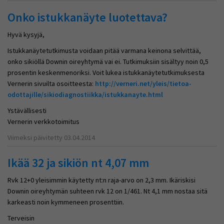
Onko istukkanäyte luotettava?
Hyvä kysyjä,
Istukkanäytetutkimusta voidaan pitää varmana keinona selvittää,
onko sikiöllä Downin oireyhtymä vai ei. Tutkimuksiin sisältyy noin 0,5
prosentin keskenmenoriksi. Voit lukea istukkanäytetutkimuksesta
Vernerin sivuilta osoitteesta:
http://verneri.net/yleis/tietoa-
odottajille/sikiodiagnostiikka/istukkanayte.html
Ystävällisesti
Vernerin verkkotoimitus
Viimeksi päivitetty 03.04.2014
Ikää 32 ja sikiön nt 4,07 mm
Rvk 12+0 yleisimmin käytetty nt:n raja-arvo on 2,3 mm. Ikäriskisi
Downin oireyhtymän suhteen rvk 12 on 1/461. Nt 4,1 mm nostaa sitä
karkeasti noin kymmeneen prosenttiin.
Terveisin