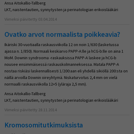
Ansa Aitokallio-Tallberg
LKT, naistentautien, synnytysten ja perinatologian erikoislääkäri
Viimeksi päivitetty 03.04.2014
Ovatko arvot normaalista poikkeavia?
Ikäriski 30-vuotiaalla raskausviikolla 12 on noin 1/630 (lasketussa
ajassa n. 1/850). Normaali keskiarvo PAPP-A:lle ja hCG-b:lle on aina 1
MoM. Downin syndrooma -raskauksissa PAPP-A laskee ja hCG-b
nousee ensimmäisessä raskauskolmanneksessa. Matala PAPP-A
nostaa riskiäsi laskennallisesti 1/200:aan eli yhdellä sikiöllä 200:sta on
näillä arvoilla Downin oireyhtymä. Niskaturvotus 2,4 mm on vielä
normaalli raskausviikolla 12+5 (yläraja 2,5 mm).
Ansa Aitokallio-Tallberg
LKT, naistentautien, synnytysten ja perinatologian erikoislääkäri
Viimeksi päivitetty 28.11.2014
Kromosomitutkimuksista