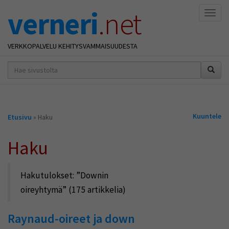
verneri
.net
Naviga
VERKKOPALVELU KEHITYSVAMMAISUUDESTA
hakusana(t)
*
Olet
Kuuntele
Etusivu
» Haku
täällä
Haku
Hakutulokset:
Downin
oireyhtymä
(175 artikkelia)
Raynaud-oireet ja down