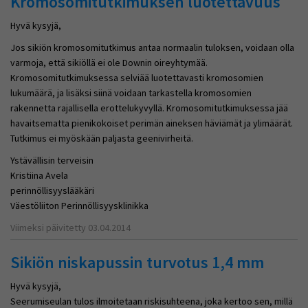
Kromosomitutkimuksen luotettavuus
Hyvä kysyjä,
Jos sikiön kromosomitutkimus antaa normaalin tuloksen, voidaan olla
varmoja, että sikiöllä ei ole Downin oireyhtymää.
Kromosomitutkimuksessa selviää luotettavasti kromosomien
lukumäärä, ja lisäksi siinä voidaan tarkastella kromosomien
rakennetta rajallisella erottelukyvyllä. Kromosomitutkimuksessa jää
havaitsematta pienikokoiset perimän aineksen häviämät ja ylimäärät.
Tutkimus ei myöskään paljasta geenivirheitä.
Ystävällisin terveisin
Kristiina Avela
perinnöllisyyslääkäri
Väestöliiton Perinnöllisyysklinikka
Viimeksi päivitetty 03.04.2014
Sikiön niskapussin turvotus 1,4 mm
Hyvä kysyjä,
Seerumiseulan tulos ilmoitetaan riskisuhteena, joka kertoo sen, millä