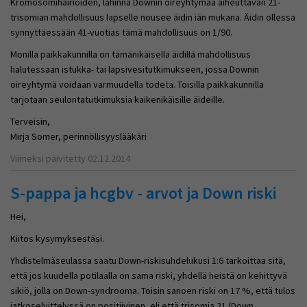
Kromosomihäiriöiden, lähinnä Downin oireyhtymää aiheuttavan 21-
trisomian mahdollisuus lapselle nousee äidin iän mukana. Äidin ollessa
synnyttäessään 41-vuotias tämä mahdollisuus on 1/90.
Monilla paikkakunnilla on tämänikäisellä äidillä mahdollisuus
halutessaan istukka- tai lapsivesitutkimukseen, jossa Downin
oireyhtymä voidaan varmuudella todeta. Toisilla paikkakunnilla
tarjotaan seulontatutkimuksia kaikenikäisille äideille.
Terveisin,
Mirja Somer, perinnöllisyyslääkäri
Viimeksi päivitetty 02.12.2014
S-pappa ja hcgbv - arvot ja Down riski
Hei,
Kiitos kysymyksestäsi.
Yhdistelmäseulassa saatu Down-riskisuhdelukusi 1:6 tarkoittaa sitä,
että jos kuudella potilaalla on sama riski, yhdellä heistä on kehittyvä
sikiö, jolla on Down-syndrooma. Toisin sanoen riski on 17 %, että tulos
jatkoselvittelyssä on positiivinen, eli että trisomia 21 (Down