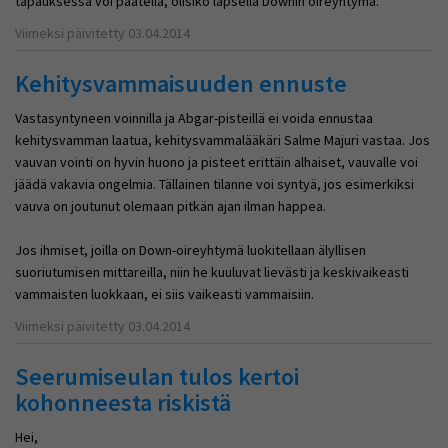
tapauksessa voi päätellä, olisiko lapsella Downin oireyhtymä.
Viimeksi päivitetty 03.04.2014
Kehitysvammaisuuden ennuste
Vastasyntyneen voinnilla ja Abgar-pisteillä ei voida ennustaa
kehitysvamman laatua, kehitysvammalääkäri Salme Majuri vastaa. Jos
vauvan vointi on hyvin huono ja pisteet erittäin alhaiset, vauvalle voi
jäädä vakavia ongelmia. Tällainen tilanne voi syntyä, jos esimerkiksi
vauva on joutunut olemaan pitkän ajan ilman happea.
Jos ihmiset, joilla on Down-oireyhtymä luokitellaan älyllisen
suoriutumisen mittareilla, niin he kuuluvat lievästi ja keskivaikeasti
vammaisten luokkaan, ei siis vaikeasti vammaisiin.
Viimeksi päivitetty 03.04.2014
Seerumiseulan tulos kertoi
kohonneesta riskistä
Hei,