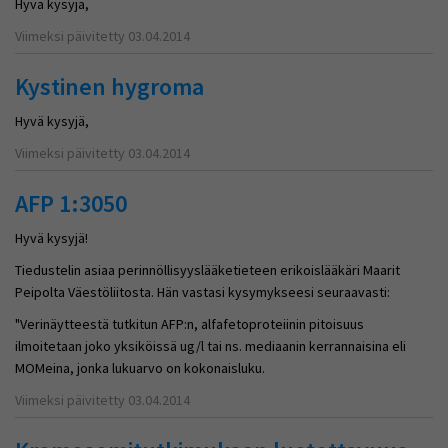
Hyvä kysyjä,
Viimeksi päivitetty 03.04.2014
Kystinen hygroma
Hyvä kysyjä,
Viimeksi päivitetty 03.04.2014
AFP 1:3050
Hyvä kysyjä!
Tiedustelin asiaa perinnöllisyyslääketieteen erikoislääkäri Maarit
Peipolta Väestöliitosta. Hän vastasi kysymykseesi seuraavasti:
"Verinäytteestä tutkitun AFP:n, alfafetoproteiinin pitoisuus
ilmoitetaan joko yksiköissä ug/l tai ns. mediaanin kerrannaisina eli
MOMeina, jonka lukuarvo on kokonaisluku.
Viimeksi päivitetty 03.04.2014