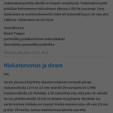
todennäköisyydellä sikiöllä on Downin oireyhtymä. Todennäköisyyttä
pidetään kohonneena riskisuhteen ollessa 1:350 tai suurempi. Oma
tuloksenne ei osoita kohonnutta riskiä eli todennäköisyys on vain yksi
1900:sta. Tuloksenne on siis hyvä.
Ystävällisesti,
Maarit Peippo
perinnöllisyyslääketieteen erikoislääkäri
Väestöliiton perinnöllisyysklinikka
Viimeksi päivitetty 18.11.2014
Niskaturvotus ja down
Hei,
Varsin yleisesti käytetty niskaturvotuksen normaali yläraja
raskausviikolla 12+4 on 2.5 mm. Ikäriski 29-vuotiaana on 1/946
(raskausviikolla 12). Riskiluku 1/35 tarkoittaa sitä, että joka 35. sikiöllä
tai siis yhdellä sikiöllä 35:stä on downin oireyhtymä. Mistähän tuo
varsin korkea riskiluku on saaatu? Koska niskaturvotus oli vain 2.8 mm
ja ikäsi 29 vuotta, tuntuu mainitsemasi lukema suurelta.