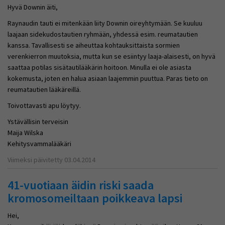
Hyvä Downin äiti,
Raynaudin tauti ei mitenkään liity Downin oireyhtymään. Se kuuluu
laajaan sidekudostautien ryhmään, yhdessä esim. reumatautien
kanssa. Tavallisesti se aiheuttaa kohtauksittaista sormien
verenkierron muutoksia, mutta kun se esiintyy laaja-alaisesti, on hyvä
saattaa potilas sisätautilääkärin hoitoon. Minulla ei ole asiasta
kokemusta, joten en halua asiaan laajemmin puuttua. Paras tieto on
reumatautien lääkäreillä.
Toivottavasti apu löytyy.
Ystävällisin terveisin
Maija Wilska
Kehitysvammalääkäri
Viimeksi päivitetty 03.04.2014
41-vuotiaan äidin riski saada
kromosomeiltaan poikkeava lapsi
Hei,