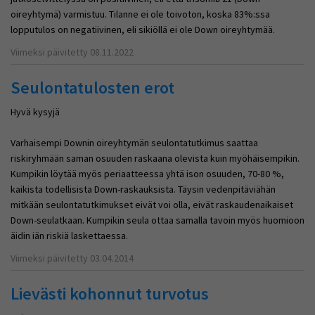
oireyhtymä) varmistuu. Tilanne ei ole toivoton, koska 83%:ssa
lopputulos on negatiivinen, eli sikiöllä ei ole Down oireyhtymää.
Viimeksi päivitetty 08.11.2022
Seulontatulosten erot
Hyvä kysyjä
Varhaisempi Downin oireyhtymän seulontatutkimus saattaa
riskiryhmään saman osuuden raskaana olevista kuin myöhäisempikin.
Kumpikin löytää myös periaatteessa yhtä ison osuuden, 70-80 %,
kaikista todellisista Down-raskauksista. Täysin vedenpitäviähän
mitkään seulontatutkimukset eivät voi olla, eivät raskaudenaikaiset
Down-seulatkaan. Kumpikin seula ottaa samalla tavoin myös huomioon
äidin iän riskiä laskettaessa.
Viimeksi päivitetty 03.04.2014
Lievästi kohonnut turvotus