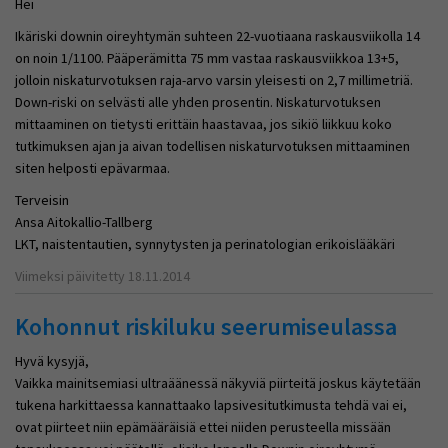
Hei
Ikäriski downin oireyhtymän suhteen 22-vuotiaana raskausviikolla 14
on noin 1/1100. Pääperämitta 75 mm vastaa raskausviikkoa 13+5,
jolloin niskaturvotuksen raja-arvo varsin yleisesti on 2,7 millimetriä.
Down-riski on selvästi alle yhden prosentin. Niskaturvotuksen
mittaaminen on tietysti erittäin haastavaa, jos sikiö liikkuu koko
tutkimuksen ajan ja aivan todellisen niskaturvotuksen mittaaminen
siten helposti epävarmaa.
Terveisin
Ansa Aitokallio-Tallberg
LKT, naistentautien, synnytysten ja perinatologian erikoislääkäri
Viimeksi päivitetty 18.11.2014
Kohonnut riskiluku seerumiseulassa
Hyvä kysyjä,
Vaikka mainitsemiasi ultraäänessä näkyviä piirteitä joskus käytetään
tukena harkittaessa kannattaako lapsivesitutkimusta tehdä vai ei,
ovat piirteet niin epämääräisiä ettei niiden perusteella missään