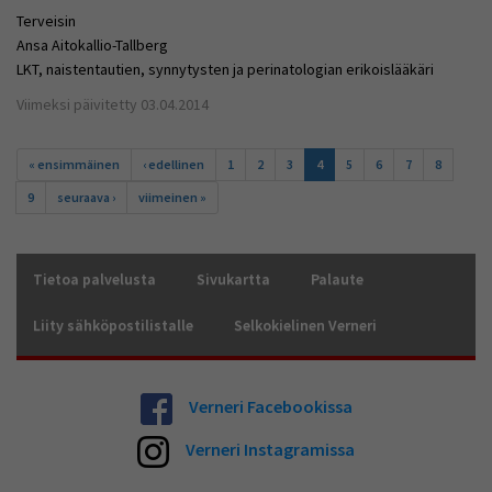
Terveisin
Ansa Aitokallio-Tallberg
LKT, naistentautien, synnytysten ja perinatologian erikoislääkäri
Viimeksi päivitetty 03.04.2014
Sivut
« ensimmäinen
‹ edellinen
1
2
3
4
5
6
7
8
9
seuraava ›
viimeinen »
Tietoa palvelusta
Sivukartta
Palaute
Liity sähköpostilistalle
Selkokielinen Verneri
Verneri Facebookissa
Verneri Instagramissa