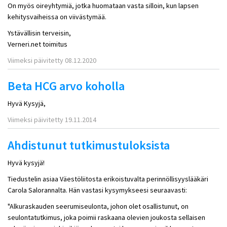
On myös oireyhtymiä, jotka huomataan vasta silloin, kun lapsen
kehitysvaiheissa on viivästymää.
Ystävällisin terveisin,
Verneri.net toimitus
Viimeksi päivitetty 08.12.2020
Beta HCG arvo koholla
Hyvä Kysyjä,
Viimeksi päivitetty 19.11.2014
Ahdistunut tutkimustuloksista
Hyvä kysyjä!
Tiedustelin asiaa Väestöliitosta erikoistuvalta perinnöllisyyslääkäri
Carola Salorannalta. Hän vastasi kysymykseesi seuraavasti:
"Alkuraskauden seerumiseulonta, johon olet osallistunut, on
seulontatutkimus, joka poimii raskaana olevien joukosta sellaisen