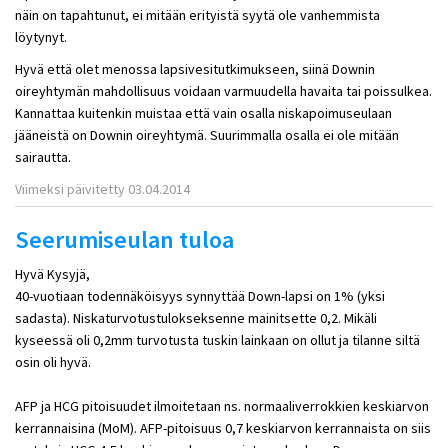
näin on tapahtunut, ei mitään erityistä syytä ole vanhemmista
löytynyt.
Hyvä että olet menossa lapsivesitutkimukseen, siinä Downin
oireyhtymän mahdollisuus voidaan varmuudella havaita tai poissulkea.
Kannattaa kuitenkin muistaa että vain osalla niskapoimuseulaan
jääneistä on Downin oireyhtymä. Suurimmalla osalla ei ole mitään
sairautta.
Viimeksi päivitetty 03.04.2014
Seerumiseulan tuloa
Hyvä Kysyjä,
40-vuotiaan todennäköisyys synnyttää Down-lapsi on 1% (yksi
sadasta). Niskaturvotustulokseksenne mainitsette 0,2. Mikäli
kyseessä oli 0,2mm turvotusta tuskin lainkaan on ollut ja tilanne siltä
osin oli hyvä.
AFP ja HCG pitoisuudet ilmoitetaan ns. normaaliverrokkien keskiarvon
kerrannaisina (MoM). AFP-pitoisuus 0,7 keskiarvon kerrannaista on siis