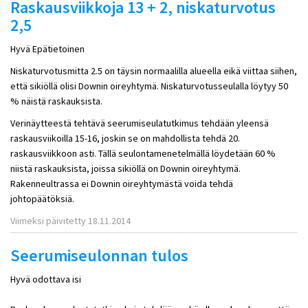
Raskausviikkoja 13 + 2, niskaturvotus
2,5
Hyvä Epätietoinen
Niskaturvotusmitta 2.5 on täysin normaalilla alueella eikä viittaa siihen,
että sikiöllä olisi Downin oireyhtymä. Niskaturvotusseulalla löytyy 50
% näistä raskauksista.
Verinäytteestä tehtävä seerumiseulatutkimus tehdään yleensä
raskausviikoilla 15-16, joskin se on mahdollista tehdä 20.
raskausviikkoon asti. Tällä seulontamenetelmällä löydetään 60 %
niistä raskauksista, joissa sikiöllä on Downin oireyhtymä.
Rakenneultrassa ei Downin oireyhtymästä voida tehdä
johtopäätöksiä.
Viimeksi päivitetty 18.11.2014
Seerumiseulonnan tulos
Hyvä odottava isi