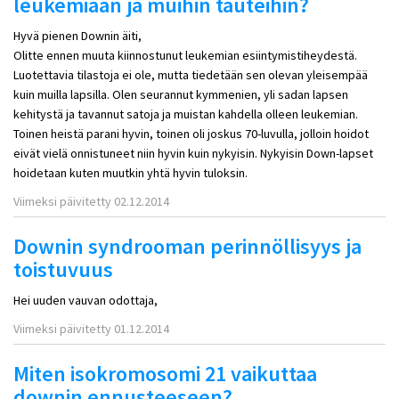
leukemiaan ja muihin tauteihin?
Hyvä pienen Downin äiti,
Olitte ennen muuta kiinnostunut leukemian esiintymistiheydestä.
Luotettavia tilastoja ei ole, mutta tiedetään sen olevan yleisempää
kuin muilla lapsilla. Olen seurannut kymmenien, yli sadan lapsen
kehitystä ja tavannut satoja ja muistan kahdella olleen leukemian.
Toinen heistä parani hyvin, toinen oli joskus 70-luvulla, jolloin hoidot
eivät vielä onnistuneet niin hyvin kuin nykyisin. Nykyisin Down-lapset
hoidetaan kuten muutkin yhtä hyvin tuloksin.
Viimeksi päivitetty 02.12.2014
Downin syndrooman perinnöllisyys ja
toistuvuus
Hei uuden vauvan odottaja,
Viimeksi päivitetty 01.12.2014
Miten isokromosomi 21 vaikuttaa
downin ennusteeseen?