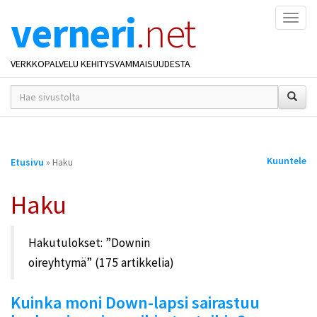
verneri
.net
Naviga
VERKKOPALVELU KEHITYSVAMMAISUUDESTA
hakusana(t)
*
Olet
Kuuntele
Etusivu
» Haku
täällä
Haku
Hakutulokset:
Downin
oireyhtymä
(175 artikkelia)
Kuinka moni Down-lapsi sairastuu