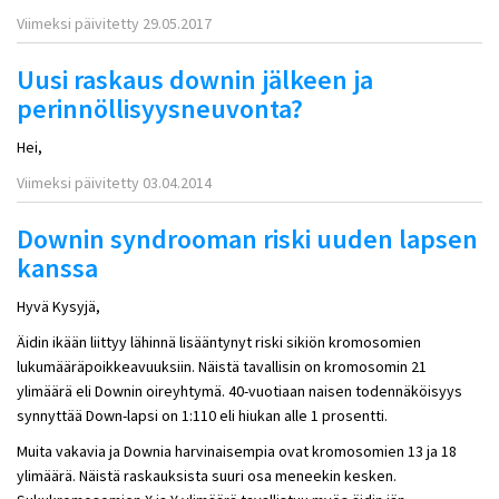
Viimeksi päivitetty 29.05.2017
Uusi raskaus downin jälkeen ja
perinnöllisyysneuvonta?
Hei,
Viimeksi päivitetty 03.04.2014
Downin syndrooman riski uuden lapsen
kanssa
Hyvä Kysyjä,
Äidin ikään liittyy lähinnä lisääntynyt riski sikiön kromosomien
lukumääräpoikkeavuuksiin. Näistä tavallisin on kromosomin 21
ylimäärä eli Downin oireyhtymä. 40-vuotiaan naisen todennäköisyys
synnyttää Down-lapsi on 1:110 eli hiukan alle 1 prosentti.
Muita vakavia ja Downia harvinaisempia ovat kromosomien 13 ja 18
ylimäärä. Näistä raskauksista suuri osa meneekin kesken.