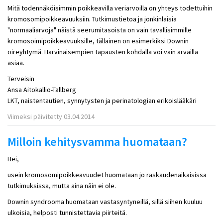
Mitä todennäköisimmin poikkeavilla veriarvoilla on yhteys todettuihin
kromosomipoikkeavuuksiin. Tutkimustietoa ja jonkinlaisia
"normaaliarvoja" näistä seerumitasoista on vain tavallisimmille
kromosoimipoikkeavuuksille, tällainen on esimerkiksi Downin
oireyhtymä. Harvinaisempien tapausten kohdalla voi vain arvailla
asiaa.
Terveisin
Ansa Aitokallio-Tallberg
LKT, naistentautien, synnytysten ja perinatologian erikoislääkäri
Viimeksi päivitetty 03.04.2014
Milloin kehitysvamma huomataan?
Hei,
usein kromosomipoikkeavuudet huomataan jo raskaudenaikaisissa
tutkimuksissa, mutta aina näin ei ole.
Downin syndrooma huomataan vastasyntyneillä, sillä siihen kuuluu
ulkoisia, helposti tunnistettavia piirteitä.