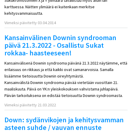
Sukukromosomien X ja Y ylimäärä tavallistuu myös äidin iän
karttuessa. Näitten ylimäärä ei kuitenkaan merkitse
kehitysvammaisuutta.
Viimeksi päivitetty 03.04.2014
Kansainvälinen Downin syndrooman
päivä 21.3.2022 - Osallistu Sukat
rokkaa- haasteeseen!
Kansainvälisenä Downin syndrooma päivänä 21.3.2022 näytämme, että
erilaisuus on rikkaus ja että kaikki ovat samanarvoisia. Samalla
lisäämme tietoisuutta Downin oireyhtymästä.
Kansainvälistä Downin syndrooma päivää vietetään vuosittain 21.
maaliskuuta. Päivä on YK:n yleiskokouksen vahvistama juhlapäivä.
Päivän tarkoituksena on edistää tietoisuutta Downin syndroomasta.
Viimeksi päivitetty 21.03.2022
Down: sydänvikojen ja kehitysvamman
asteen suhde / vauvan ennuste