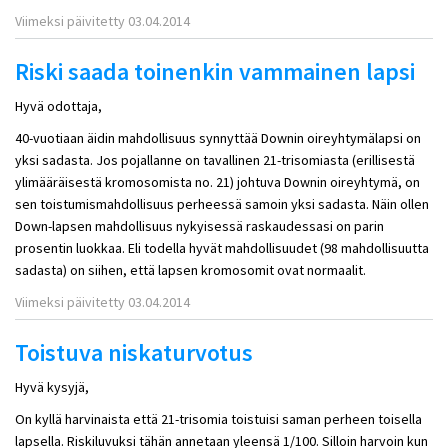
Viimeksi päivitetty 03.04.2014
Riski saada toinenkin vammainen lapsi
Hyvä odottaja,
40-vuotiaan äidin mahdollisuus synnyttää Downin oireyhtymälapsi on
yksi sadasta. Jos pojallanne on tavallinen 21-trisomiasta (erillisestä
ylimääräisestä kromosomista no. 21) johtuva Downin oireyhtymä, on
sen toistumismahdollisuus perheessä samoin yksi sadasta. Näin ollen
Down-lapsen mahdollisuus nykyisessä raskaudessasi on parin
prosentin luokkaa. Eli todella hyvät mahdollisuudet (98 mahdollisuutta
sadasta) on siihen, että lapsen kromosomit ovat normaalit.
Viimeksi päivitetty 03.04.2014
Toistuva niskaturvotus
Hyvä kysyjä,
On kyllä harvinaista että 21-trisomia toistuisi saman perheen toisella
lapsella. Riskiluvuksi tähän annetaan yleensä 1/100. Silloin harvoin kun