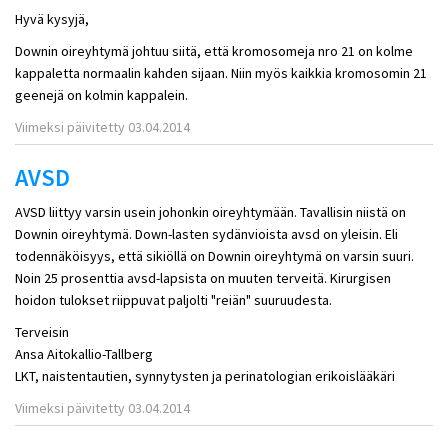
Hyvä kysyjä,
Downin oireyhtymä johtuu siitä, että kromosomeja nro 21 on kolme
kappaletta normaalin kahden sijaan. Niin myös kaikkia kromosomin 21
geenejä on kolmin kappalein.
Viimeksi päivitetty 03.04.2014
AVSD
AVSD liittyy varsin usein johonkin oireyhtymään. Tavallisin niistä on
Downin oireyhtymä. Down-lasten sydänvioista avsd on yleisin. Eli
todennäköisyys, että sikiöllä on Downin oireyhtymä on varsin suuri.
Noin 25 prosenttia avsd-lapsista on muuten terveitä. Kirurgisen
hoidon tulokset riippuvat paljolti "reiän" suuruudesta.
Terveisin
Ansa Aitokallio-Tallberg
LKT, naistentautien, synnytysten ja perinatologian erikoislääkäri
Viimeksi päivitetty 03.04.2014