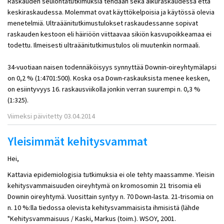
Raskauden seulontatutkimuksia tehdään sekä alkuraskaudessa että
keskiraskaudessa. Molemmat ovat käyttökelpoisia ja käytössä olevia
menetelmiä. Ultraäänitutkimustulokset raskaudessanne sopivat
raskauden kestoon eli häiriöön viittaavaa sikiön kasvupoikkeamaa ei
todettu. Ilmeisesti ultraäänitutkimustulos oli muutenkin normaali.
34-vuotiaan naisen todennäköisyys synnyttää Downin-oireyhtymälapsi
on 0,2 % (1:4701:500). Koska osa Down-raskauksista menee kesken,
on esiintyvyys 16. raskausviikolla jonkin verran suurempi n. 0,3 %
(1:325).
Viimeksi päivitetty 03.04.2014
Yleisimmät kehitysvammat
Hei,
Kattavia epidemiologisia tutkimuksia ei ole tehty maassamme. Yleisin
kehitysvammaisuuden oireyhtymä on kromosomin 21 trisomia eli
Downin oireyhtymä. Vuosittain syntyy n. 70 Down-lasta. 21-trisomia on
n. 10 %:lla tiedossa olevista kehitysvammaisista ihmisistä (lähde
"Kehitysvammaisuus / Kaski, Markus (toim.). WSOY, 2001.