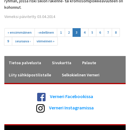
ryhmän, jossa riski sikiön rakenne- tai kromosomipoikkeavuuteen on
kohonnut.
Viimeksi päivitetty 03.04.2014
Sivut
« ensimmäinen
‹ edellinen
1
2
3
4
5
6
7
8
9
seuraava ›
viimeinen »
Tietoa palvelusta
Sivukartta
Palaute
Liity sähköpostilistalle
Selkokielinen Verneri
Verneri Facebookissa
Verneri Instagramissa