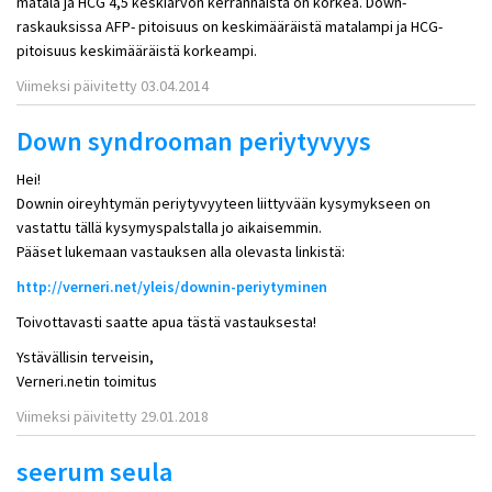
matala ja HCG 4,5 keskiarvon kerrannaista on korkea. Down-
raskauksissa AFP- pitoisuus on keskimääräistä matalampi ja HCG-
pitoisuus keskimääräistä korkeampi.
Viimeksi päivitetty 03.04.2014
Down syndrooman periytyvyys
Hei!
Downin oireyhtymän periytyvyyteen liittyvään kysymykseen on
vastattu tällä kysymyspalstalla jo aikaisemmin.
Pääset lukemaan vastauksen alla olevasta linkistä:
http://verneri.net/yleis/downin-periytyminen
Toivottavasti saatte apua tästä vastauksesta!
Ystävällisin terveisin,
Verneri.netin toimitus
Viimeksi päivitetty 29.01.2018
seerum seula