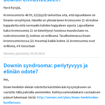
Hyvä kysyjä,
Kromosomisto 46 XY, i(21)(q10) tarkoittaa sitä, että lapsellanne on
Downin oireyhtymä. Hänellä on ylimääräinen kromosomi 21 eli kolme
kappaletta niitä normaalin kahden kappaleen sijasta. Lapsellanne
kaksi kromosomia 21 on kiinnittynyt toisiinsa muodostaen ns.
isokromosomin (i), kolmas on erillisenä. Tavallisimmassa Down-
kromosomistossa (21-trisomia) kaikki kolme 21-kromosomia ovat
erillisinä, irti toisistaan.
Viimeksi päivitetty 03.04.2014
Downin syndrooma: periytyvyys ja
eliniän odote?
Hei,
Down-henkilön eliniän odotetta käsittelevään kysymykseen on
vastattu tällä palstalla aiemminkin. Kehitysvammalääkärin vastauksen
pääset lukemaan tästä:
http://verneri.net/yleis/down-henkiloiden-
kuolleisuus
.