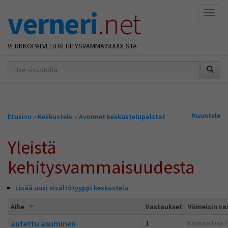
verneri
.net
Naviga
VERKKOPALVELU KEHITYSVAMMAISUUDESTA
hakusana(t)
*
Olet
Kuuntele
Etusivu
»
Keskustelu
»
Avoimet keskustelupalstat
täällä
Yleistä
kehitysvammaisuudesta
Lisää uusi sisältötyyppi keskustelu
Aihe
Vastaukset
Viimeisin v
autettu asuminen
1
Käyttäjä
liisa
1