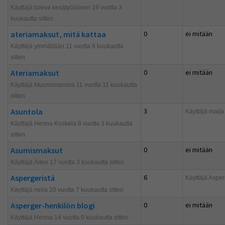
Käyttäjä tuleva kesätyöläinen 19 vuotta 3
kuukautta sitten
ateriamaksut, mitä kattaa
0
ei mitään
Käyttäjä ymmällään 11 vuotta 6 kuukautta
sitten
Ateriamaksut
0
ei mitään
Käyttäjä Muumimamma 11 vuotta 11 kuukautta
sitten
Asuntola
3
Käyttäjä
maija
Käyttäjä Henna Koskela 8 vuotta 3 kuukautta
sitten
Asumismaksut
0
ei mitään
Käyttäjä Äitee 17 vuotta 3 kuukautta sitten
Aspergeristä
6
Käyttäjä
Asper
Käyttäjä nella 20 vuotta 7 kuukautta sitten
Asperger-henkilön blogi
0
ei mitään
Käyttäjä Henna 14 vuotta 9 kuukautta sitten