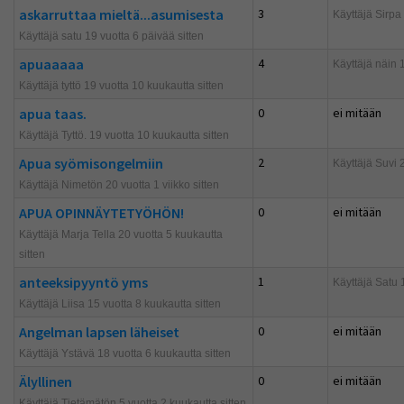
askarruttaa mieltä...asumisesta
3
Käyttäjä
Sirpa
Käyttäjä satu 19 vuotta 6 päivää sitten
apuaaaaa
4
Käyttäjä
näin
1
Käyttäjä tyttö 19 vuotta 10 kuukautta sitten
apua taas.
0
ei mitään
Käyttäjä Tyttö. 19 vuotta 10 kuukautta sitten
Apua syömisongelmiin
2
Käyttäjä
Suvi
2
Käyttäjä Nimetön 20 vuotta 1 viikko sitten
APUA OPINNÄYTETYÖHÖN!
0
ei mitään
Käyttäjä Marja Tella 20 vuotta 5 kuukautta
sitten
anteeksipyyntö yms
1
Käyttäjä
Satu
1
Käyttäjä Liisa 15 vuotta 8 kuukautta sitten
Angelman lapsen läheiset
0
ei mitään
Käyttäjä Ystävä 18 vuotta 6 kuukautta sitten
Älyllinen
0
ei mitään
Käyttäjä Tietämätön 5 vuotta 2 kuukautta sitten