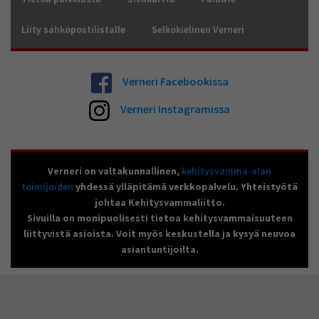
Liity sähköpostilistalle
Selkokielinen Verneri
Verneri Facebookissa
Verneri Instagramissa
Verneri on valtakunnallinen,
kehitysvamma-alan
toimijoiden
yhdessä ylläpitämä verkkopalvelu. Yhteistyötä
johtaa Kehitysvammaliitto.
Sivuilla on monipuolisesti tietoa kehitysvammaisuuteen
liittyvistä asioista. Voit myös keskustella ja kysyä neuvoa
asiantuntijoilta.