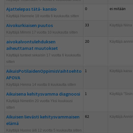
Ajattelepas tätä- kansio
0
ei mitään
Käyttäjä Hannele 18 vuotta 6 kuukautta sitten
Aivokurkiaisen puutos
33
Käyttäjä
Niina 
Käyttäjä Mimmi 17 vuotta 10 kuukautta sitten
aivokalvontulehduksen
20
Käyttäjä
annni
aiheuttamat muutokset
Käyttäjä tunteet sekaisin 17 vuotta 6 kuukautta
sitten
AikuisPotilaidenOppimisVaihtoehto
1
Käyttäjä
kaisu
APOVA
Käyttäjä Henna 14 vuotta 8 kuukautta sitten
Aikuisena kehitysvamma diagnoosi
1
Käyttäjä
"Sisin
Käyttäjä Nimetön 20 vuotta Yksi kuukausi
sitten
Aikuisen lievästi kehitysvammaisen
62
Käyttäjä
Annii
elämä
Käyttäjä Huono äiti 12 vuotta 5 kuukautta sitten