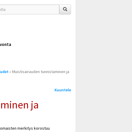
vonta
audet
» Muistisairauden tunnistaminen ja
Kuuntele
aminen ja
i omaisten merkitys korostuu