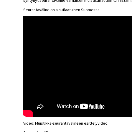
syntynyt seurantaväline varhaisen muistisairauden tunnistam
Seurantaväline on ainutlaatuinen Suomessa.
Video: Muistikka-seurantavälineen esittelyvideo.