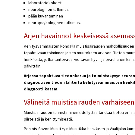
laboratoriokokeet
neurologinen tutkimus
pään kuvantaminen
neuropsykologinen tutkimus.
Arjen havainnot keskeisessä asemas
Kehitysvammaisten kohdalla muistisairauden mahdollisuuden a
tapahtuvaan toiminnan ja sen muutoksen arvioon. Tietoa muut
henkilöiltä, jotka tuntevat arvioitavan hyvin ja ovat hänen kan
päivittäin.
Arjessa tapahtuva tiedonkeruu ja toimintakyvyn seurant
diagnostisen tiedon lähteitä kehitysvammaisten henki
diagnostiikassa!
Välineitä muistisairauden varhaisee
Muistisairauden tunnistaminen edellyttää tarkkaa tietoa erilaisi
piirteistä ja kehittymisestä.
Pohjois-Savon Muisti ry:n Muistikka-hankkeen ja Vaalijalan ku