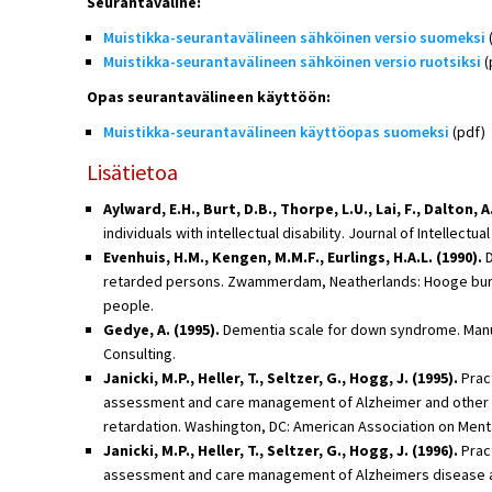
Seurantaväline:
Muistikka-seurantavälineen sähköinen versio suomeksi
Muistikka-seurantavälineen sähköinen versio ruotsiksi
(
Opas seurantavälineen käyttöön:
Muistikka-seurantavälineen käyttöopas suomeksi
(pdf)
Lisätietoa
Aylward, E.H., Burt, D.B., Thorpe, L.U., Lai, F., Dalton, A.
individuals with intellectual disability. Journal of Intellectua
Evenhuis, H.M., Kengen, M.M.F., Eurlings, H.A.L. (1990).
D
retarded persons. Zwammerdam, Neatherlands: Hooge burch
people.
Gedye, A. (1995).
Dementia scale for down syndrome. Manu
Consulting.
Janicki, M.P., Heller, T., Seltzer, G., Hogg, J. (1995).
Pract
assessment and care management of Alzheimer and other 
retardation. Washington, DC: American Association on Ment
Janicki, M.P., Heller, T., Seltzer, G., Hogg, J. (1996).
Pract
assessment and care management of Alzheimers disease a