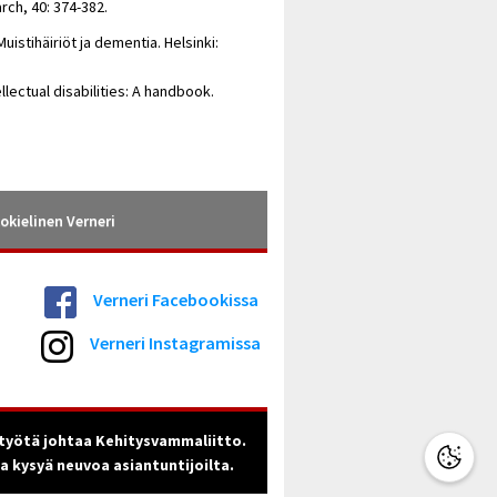
arch, 40: 374-382.
uistihäiriöt ja dementia. Helsinki:
lectual disabilities: A handbook.
okielinen Verneri
Verneri Facebookissa
Verneri Instagramissa
työtä johtaa Kehitysvammaliitto.
ja kysyä neuvoa asiantuntijoilta.