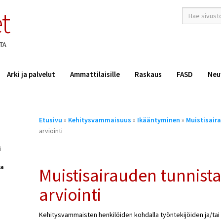
t
hakusana(t)
*
TA
Arki ja palvelut
Ammattilaisille
Raskaus
FASD
Neu
Olet
Etusivu
»
Kehitysvammaisuus
»
Ikääntyminen
»
Muistisair
täällä
arviointi
i
ka
Muistisairauden tunnist
arviointi
Kehitysvammaisten henkilöiden kohdalla työntekijöiden ja/ta