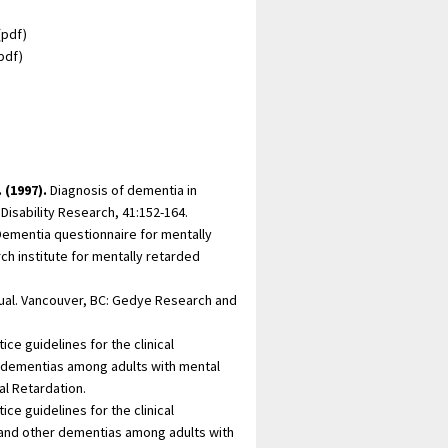
(pdf)
pdf)
 (1997).
Diagnosis of dementia in
l Disability Research, 41:152-164.
ementia questionnaire for mentally
 institute for mentally retarded
al. Vancouver, BC: Gedye Research and
ice guidelines for the clinical
dementias among adults with mental
al Retardation.
ice guidelines for the clinical
nd other dementias among adults with