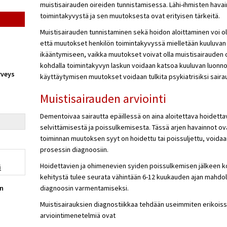
muistisairauden oireiden tunnistamisessa. Lähi-ihmisten hav
toimintakyvystä ja sen muutoksesta ovat erityisen tärkeitä.
Muistisairauden tunnistaminen sekä hoidon aloittaminen voi oll
että muutokset henkilön toimintakyvyssä mielletään kuuluva
ikääntymiseen, vaikka muutokset voivat olla muistisairauden 
kohdalla toimintakyvyn laskun voidaan katsoa kuuluvan luonn
rveys
käyttäytymisen muutokset voidaan tulkita psykiatrisiksi sairau
Muistisairauden arviointi
Dementoivaa sairautta epäillessä on aina aloitettava hoidett
selvittämisestä ja poissulkemisesta. Tässä arjen havainnot o
toiminnan muutoksen syyt on hoidettu tai poissuljettu, void
prosessin diagnoosiin.
Hoidettavien ja ohimenevien syiden poissulkemisen jälkeen ko
i
kehitystä tulee seurata vähintään 6-12 kuukauden ajan mahdo
en
diagnoosin varmentamiseksi.
Muistisairauksien diagnostiikkaa tehdään useimmiten erikoiss
arviointimenetelmiä ovat