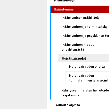
Mielenterveys
Ikääntyminen
Ikääntymisen määrittely
Ikääntyminen ja toimintakyky
Ikääntyminen ja psyykkinen te
Ikääntyminen riippuu
oireyhtymästä
Muistisairaudet
Muistisairauden oireita
Muistisairauden
tunnistaminen ja arvioint
Kehitysvammaisten henkilöid
ikäjakauma
Tarinoita arjesta