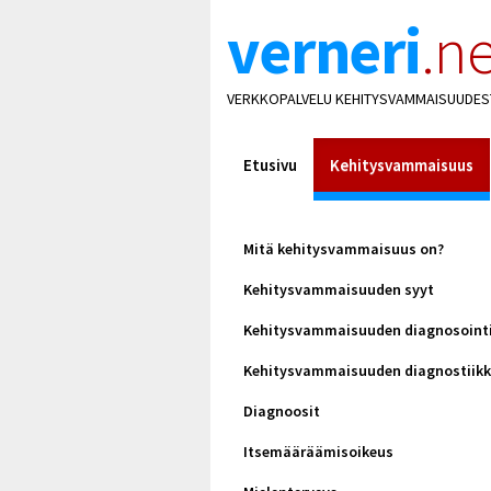
verneri
.ne
VERKKOPALVELU KEHITYSVAMMAISUUDES
Etusivu
Kehitysvammaisuus
Mitä kehitysvammaisuus on?
Kehitysvammaisuuden syyt
Kehitysvammaisuuden diagnosoint
Kehitysvammaisuuden diagnostiik
Diagnoosit
Itsemääräämisoikeus