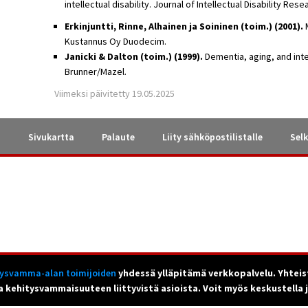
intellectual disability. Journal of Intellectual Disability Rese
Erkinjuntti, Rinne, Alhainen ja Soininen (toim.) (2001).
M
Kustannus Oy Duodecim.
Janicki & Dalton (toim.) (1999).
Dementia, aging, and intel
Brunner/Mazel.
Viimeksi päivitetty 19.05.2025
a
Sivukartta
Palaute
Liity sähköpostilistalle
Selk
tysvamma-alan toimijoiden
yhdessä ylläpitämä verkkopalvelu. Yhteis
a kehitysvammaisuuteen liittyvistä asioista. Voit myös keskustella 