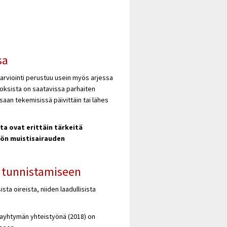
sa
rviointi perustuu usein myös arjessa
oksista on saatavissa parhaiten
ssaan tekemisissä päivittäin tai lähes
a ovat erittäin tärkeitä
lön muistisairauden
n tunnistamiseen
sta oireista, niiden laadullisista
ntayhtymän yhteistyönä (2018) on