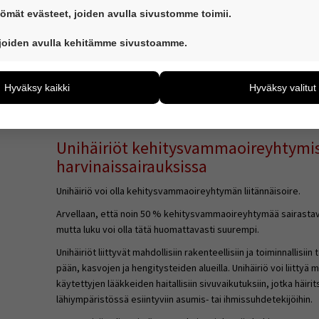
Vauvat (3-11 kk)
14-15 h
Säännöllinen unirytmi puuttuu. Run
ömät evästeet, joiden avulla sivustomme toimii.
Neljään ikävuoteen mennessä päivä
1-3-vuotiaat
12-14 h
10-12 h öisin. Syvän unen määrä k
ovat aina käytössä, jotta sivustoamme voi käyttää sujuvasti ja tu
 joiden avulla kehitämme sivustoamme.
3-5-vuotiaat
11-13 h
iden avulla keräämme tietoa, miten sivustoamme käytetään. Tie
5-10-vuotiaat
10-11 h
ää sivustoamme vastaamaan paremmin käyttäjien tarpeita. Tiet
10-17-vuotiaat
8,5-9,5 h
Hyväksy kaikki
Hyväksy valitut
ijämääristä ja siitä, mitä sivuja käytetään ja miten sivuilla liik
Aikuiset
7-8 h
ä henkilötietoja kuten nimiä, eikä tietoja voi yhdistää yksittäis
Yli 65-vuotiaat
6-7 h
6-7 tunnin yöunien lisäksi päiväune
yväksytkö näiden evästeiden käytön.
Unihäiriöt kehitysvammaoireyhtymis
harvinaissairauksissa
Unihäiriö voi olla kehitysvammaoireyhtymän liitännäisoire.
Arvellaan, että noin 50 % kehitysvammaoireyhtymää sairastavist
mutta luku voi olla tätä huomattavasti suurempi.
Unihäiriöt liittyvät mahdollisiin rakenteellisiin ja toiminnallisiin
pään, kasvojen ja hengitysteiden alueilla. Unihäiriö voi liitt
käytettyjen lääkkeiden haitallisiin sivuvaikutuksiin, jotka häirit
lähiympäristössä esiintyviin asumis- tai ihmissuhdetekijöihin.