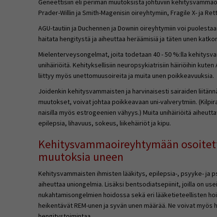
Geneettisiin eli perimän muutoksista johtuviin kehitysvamma
Prader-Willin ja Smith-Magenisin oireyhtymiin, Fragile X- ja Rett
AGU-tautiin ja Duchennen ja Downin oireyhtymiin voi puolestaan 
haitata hengitystä ja aiheuttaa heräämisiä ja täten unen katko
Mielenterveysongelmat, joita todetaan 40 - 50 %:lla kehitysv
unihäiriöitä. Kehityksellisiin neuropsykiatrisiin häiriöihin kute
liittyy myös unettomuusoireita ja muita unen poikkeavuuksia.
Joidenkin kehitysvammaisten ja harvinaisesti sairaiden liitän
muutokset, voivat johtaa poikkeavaan uni-valverytmiin. (Kilpi
naisilla myös estrogeenien vähyys.) Muita unihäiriöitä aiheuttav
epilepsia, lihavuus, sokeus, liikehäiriöt ja kipu.
Kehitysvammaoireyhtymään osoitettu
muutoksia uneen
Kehitysvammaisten ihmisten lääkitys, epilepsia-, psyyke- ja p
aiheuttaa uniongelmia. Lisäksi bentsodiatsepiinit, joilla on u
nukahtamisongelmien hoidossa sekä eri lääketieteellisten ho
heikentävät REM-unen ja syvän unen määrää. Ne voivat myös h
hengitystoimintaa.