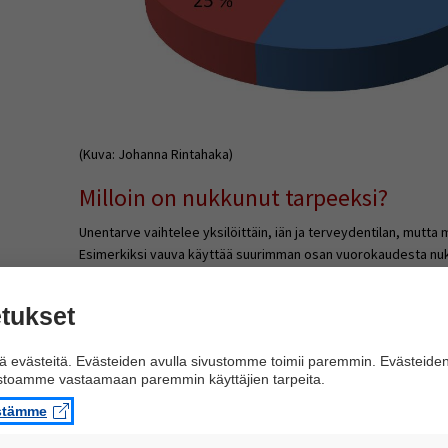
(Kuva: Johanna Rintahaka)
Milloin on nukkunut tarpeeksi?
Unentarve vaihtelee yksilöittäin, iän ja terveydentilan, mutt
Esimerkiksi vauva käyttää suurimman osan vuorokaudesta nu
jälleen kasvaa, ja stressaavassa elämänvaiheessa aivot tarv
Sopivan unenmäärän ja -laadun mitta on se, kun olo on herätess
tukset
iltapäivään saakka. Suomalaiset aikuiset nukkuvat keskimäärin 7
riittävästi ja joillekin se on jo liikaa.
 evästeitä. Evästeiden avulla sivustomme toimii paremmin. Evästeide
ustoamme vastaamaan paremmin käyttäjien tarpeita.
Ikä
Unentarve
Lisätietoa
Vastasyntyneet
istämme
12-18 h
Säännöllinen unirytmi puuttuu. Run
(0-12 kk)