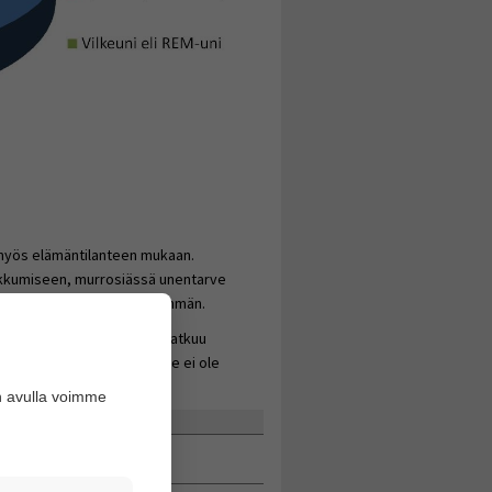
a myös elämäntilanteen mukaan.
kkumiseen, murrosiässä unentarve
itsevat unta normaalia enemmän.
ä virkeä ja virkeä olotila jatkuu
,5 tuntia, mutta kaikille se ei ole
n avulla voimme
saasti REM-unta.