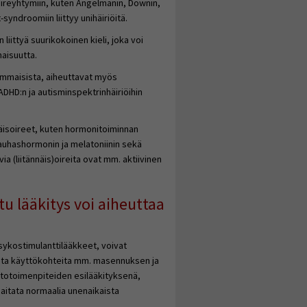
oireyhtymiin, kuten Angelmanin, Downin,
-syndroomiin liittyy unihäiriöitä.
liittyä suurikokoinen kieli, joka voi
naisuutta.
ammaisista, aiheuttavat myös
n ADHD:n ja autisminspektrinhäiriöihin
näisoireet, kuten hormonitoiminnan
rauhashormonin ja melatoniinin sekä
ia (liitännäis)oireita ovat mm. aktiivinen
 lääkitys voi aiheuttaa
sykostimulanttilääkkeet, voivat
seita käyttökohteita mm. masennuksen ja
itotoimenpiteiden esilääkityksenä,
aitata normaalia unenaikaista