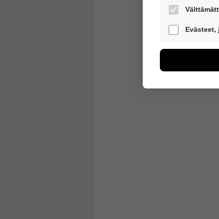
Välttämätt
Nämä evästeet 
Evästeet,
Näiden eväste
voimme kehitt
esimerkiksi käv
kuitenkaan kerä
Voit valita, h