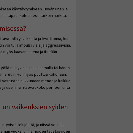
viseen käyttäytymiseen. Hyvän unen ja
iis tapauskohtaisesti tarkoin harkita.
ymisessä?
attavat olla ylivilkkaita ja levottomia, kun
oi tulla impulsiivisia ja aggressiivisia.
tä myös kaavamaisena ja itseään
yöllä tai hyvin aikaisin aamulla tai hänen
misrutiini voi myös puuttua kokonaan.
voi vastustaa nukkumaan menoa ja kaikkia
kea ja usein häiritsevät koko perheen unta
 univaikeuksien syiden
ntyvistä tekijöistä, ja niissä voi olla
 Tämän vuoksi unihäiriöiden taustasyiden