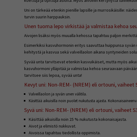
koettuja ja opittuja asioita. Myös aivoihin kertynyttä tunnek
Uni on tärkeää etenkin pienille lapsille ja murrosikäisille: näi
turvin suurin harppauksin.
Unen tuoma lepo virkistää ja valmistaa kehoa seu
Aivojen lisäksi myös muualla kehossa tapahtuu paljon merkittä
Esimerkiksi kasvuhormonin eritys saavuttaa huippunsa syvän
kehitystä ja kasvua sekä valveillaolon aikana syntyneiden sol
Syvää unta tarvitsevat etenkin kasvuikäiset, mutta myös aikui
kasvuhormoni ylläpitää ja valmistaa kehoa seuraavaan päivään
tarvitsee siis lepoa, syvää unta!
Kevyt uni: Non-REM- (NREM) eli ortouni, vaiheet 
Valveillaolon ja syvän unen välitila.
Käsittää aikuisilla noin puolet nukutusta ajasta. Kokonaisaineenv
Syvä uni: Non-REM- (NREM) eli ortouni, vaiheet S
Käsittää aikuisilla noin 25 % nukutusta kokonaisajasta.
Aivot ja elimistö nukkuvat.
Aivoissa tapahtuu tiedollista oppimista.