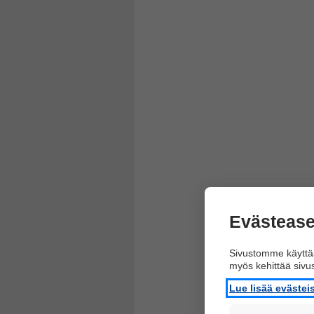
Evästease
Sivustomme käyttää
myös kehittää siv
Lue lisää eväste