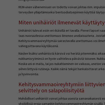
REM-unen vähenemisen on todettu voivan johtaa mm. impulsii
terveyden ylläpitämiseksi bentsodiatsepiinien käyttöä täytyy s
Miten unihäiriöt ilmenevät käyttäyt
Unihäiriöt tulevat esiin eri-ikäisillä eri tavalla. Pienet lapset sa
taas nuoruudessa unettomuus ilmenee uneliaisuutena. Joistakin v
Kehitysvammaoireyhtymää sairastavalla unettomuus voi ilme
vahingoittavana käytöksenä.
Näiden lisäksi unihäiriöstä kärsivä voi herätä pitemmäksi aikaa 
nukkumisrytminsä on hyvin vaihteleva päivästä toiseen. Nukku
Koska uni ei maita, tai jos nukahtaminen on vaikeaa, uneton 
siihen liittyviä rutiineja. Kaikki nämä tekijät hankaloittavat ar
ja hyvinvointia.
Kehitysvammaoireyhtymiin liittyvien
selvittely on salapoliisityötä
Mahdolliset unihäiriöt voivat johtua useista samanaikaisesti esii
yksilöllisiä eroja samankin kehitysvammaoireyhtymän sisällä.