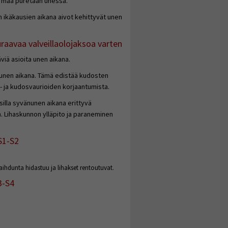
uormaa puretaan unessa.
den ikäkausien aikana aivot kehittyvät unen
raavaa valveillaolojaksoa varten
viä asioita unen aikana.
 unen aikana. Tämä edistää kudosten
u- ja kudosvaurioiden korjaantumista.
silla syvänunen aikana erittyvä
. Lihaskunnon ylläpito ja paraneminen
S1-S2
aihdunta hidastuu ja lihakset rentoutuvat.
3-S4