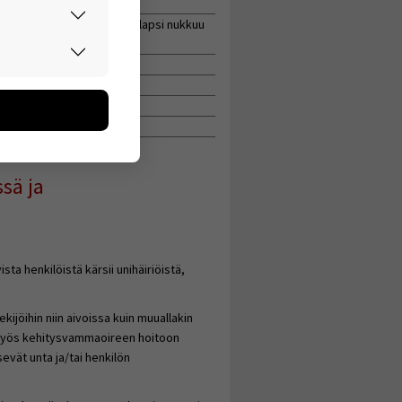
saasti REM-unta.
unet jäävät usein pois ja lapsi nukkuu
asvaa.
rvallisesti.
don avulla
oa kerätään
utaan. Emme
een käyttäjään.
t.
sä ja
a henkilöistä kärsii unihäiriöistä,
 tekijöihin niin aivoissa kuin muuallakin
yä myös kehitysvammaoireen hoitoon
sevät unta ja/tai henkilön