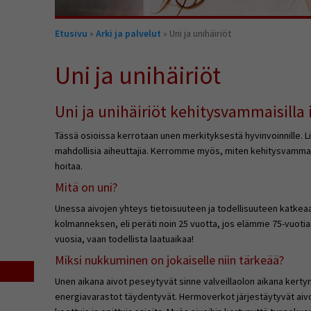
Olet
Etusivu
»
Arki ja palvelut
» Uni ja unihäiriöt
täällä
Uni ja unihäiriöt
Uni ja unihäiriöt kehitysvammaisilla 
Tässä osioissa kerrotaan unen merkityksestä hyvinvoinnille. Li
mahdollisia aiheuttajia. Kerromme myös, miten kehitysvammais
hoitaa.
Mitä on uni?
Unessa aivojen yhteys tietoisuuteen ja todellisuuteen katk
kolmanneksen, eli peräti noin 25 vuotta, jos elämme 75-vuotiai
vuosia, vaan todellista laatuaikaa!
Miksi nukkuminen on jokaiselle niin tärkeää?
Unen aikana aivot peseytyvät sinne valveillaolon aikana kertyn
energiavarastot täydentyvät. Hermoverkot järjestäytyvät aivoj