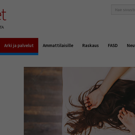
t
hakusana(t)
*
TA
Arki ja palvelut
Ammattilaisille
Raskaus
FASD
Neu