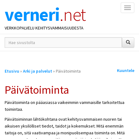
verneri
.net
Naviga
VERKKOPALVELU KEHITYSVAMMAISUUDESTA
hakusana(t)
*
Olet
Kuuntele
Etusivu
»
Arki ja palvelut
» Päivätoiminta
täällä
Päivätoiminta
Päivätoiminta on pääasiassa vaikeimmin vammaisille tarkoitettua
toimintaa.
Päivätoiminnan lähtökohtana ovat kehitysvammaisen nuoren tai
aikuisen yksilölliset tiedot, taidot ja kokemukset. Mitä enemmän
taitoja on, sitä vaativampaa ja monipuolisempaa toiminta on. Mitä