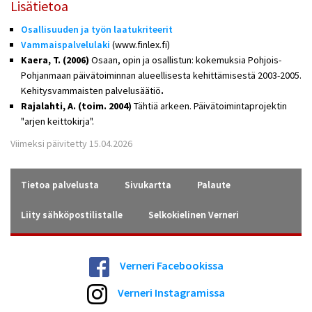
Lisätietoa
Osallisuuden ja työn laatukriteerit
Vammaispalvelulaki
(www.finlex.fi)
Kaera, T. (2006)
Osaan, opin ja osallistun: kokemuksia Pohjois-
Pohjanmaan päivätoiminnan alueellisesta kehittämisestä 2003-2005.
Kehitysvammaisten palvelusäätiö
.
Rajalahti, A. (toim. 2004)
Tähtiä arkeen. Päivätoimintaprojektin
"arjen keittokirja".
Viimeksi päivitetty 15.04.2026
Tietoa palvelusta
Sivukartta
Palaute
Liity sähköpostilistalle
Selkokielinen Verneri
Verneri Facebookissa
Verneri Instagramissa