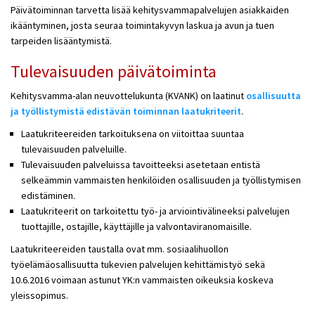
Päivätoiminnan tarvetta lisää kehitysvammapalvelujen asiakkaiden
ikääntyminen, josta seuraa toimintakyvyn laskua ja avun ja tuen
tarpeiden lisääntymistä.
Tulevaisuuden päivätoiminta
Kehitysvamma-alan neuvottelukunta (KVANK) on laatinut
osallisuutta
ja työllistymistä edistävän toiminnan laatukriteerit
.
Laatukriteereiden tarkoituksena on viitoittaa suuntaa
tulevaisuuden palveluille.
Tulevaisuuden palveluissa tavoitteeksi asetetaan entistä
selkeämmin vammaisten henkilöiden osallisuuden ja työllistymisen
edistäminen.
Laatukriteerit on tarkoitettu työ- ja arviointivälineeksi palvelujen
tuottajille, ostajille, käyttäjille ja valvontaviranomaisille.
Laatukriteereiden taustalla ovat mm. sosiaalihuollon
työelämäosallisuutta tukevien palvelujen kehittämistyö sekä
10.6.2016 voimaan astunut YK:n vammaisten oikeuksia koskeva
yleissopimus.