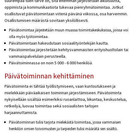
suurempaa tuen tarve on, sitä enemmän järjestetään aikuisuutta,
oppimista ja kommunikaatiota tukevaa pienryhmätoimintaa. Jotkut
osallistuvat päivätoimintaan viitenä päivänä viikossa, osa harvemmin.
Osallistumisen määrästä sovitaan yksilöllisesti.
Päivätoimintaa järjestetään muun muassa toimintakeskuksissa, joissa voi
olla myös työtoimintaa.
Päivätoimintaan hakeudutaan sosiaalityöntekijän kautta.
Päivätoimintaa järjestetään kehitysvammaisten erityishuoltolain tai
vammaispalvelulain perusteella.
Päivätoiminnassa on noin 5 000 - 6 000 henkilöä.
Päivätoiminnan kehittäminen
Päivätoiminta ei tähtää työllistymiseen, vaan kuntoutukseen ja
mielekkään päiväaikaisen toiminnan järjestämiseen. Päivätoiminta
nykyisellään sisältää esimerkiksi ruoanlaittoa, liikuntaa, keskustelua,
retkeilyä, luovaa toimintaa sekä sosiaalisten taitojen
harjaannuttamista.
Päivätoiminnan tulisi tarjota mielekästä toimintaa, jossa vammaisen
henkilön omien toivomusten ja tarpeiden tulisi määrätä sen sisältö.