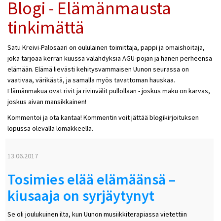
Blogi - Elämänmausta
tinkimättä
Satu Kreivi-Palosaari on oululainen toimittaja, pappi ja omaishoitaja,
joka tarjoaa kerran kuussa välähdyksiä AGU-pojan ja hänen perheensä
elämään. Elämä lievästi kehitysvammaisen Uunon seurassa on
vaativaa, värikästä, ja samalla myös tavattoman hauskaa.
Elämänmakua ovat rivit ja rivinvälit pullollaan - joskus maku on karvas,
joskus aivan mansikkainen!
Kommentoi ja ota kantaa! Kommentin voit jättää blogikirjoituksen
lopussa olevalla lomakkeella.
13.06.2017
Tosimies elää elämäänsä –
kiusaaja on syrjäytynyt
Se oli joulukuinen ilta, kun Uunon musiikkiterapiassa vietettiin