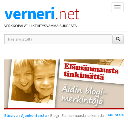
verneri
.net
Naviga
VERKKOPALVELU KEHITYSVAMMAISUUDESTA
hakusana(t)
*
Olet
Kuuntele
Etusivu
»
Ajankohtaista
» Blogi - Elämänmausta tinkimättä
täällä