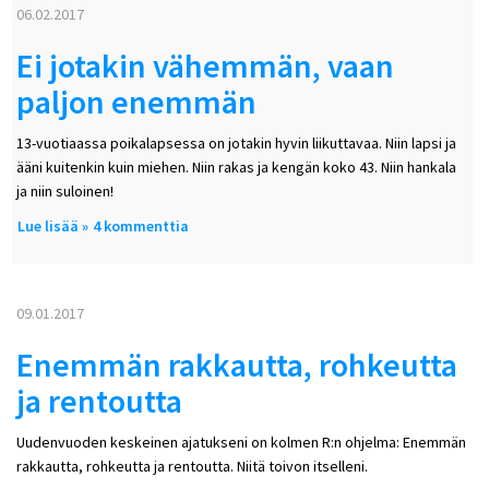
06.02.2017
Ei jotakin vähemmän, vaan
paljon enemmän
13-vuotiaassa poikalapsessa on jotakin hyvin liikuttavaa. Niin lapsi ja
ääni kuitenkin kuin miehen. Niin rakas ja kengän koko 43. Niin hankala
ja niin suloinen!
Lue lisää
about Ei jotakin vähemmän, vaan paljon enemmän
4 kommenttia
09.01.2017
Enemmän rakkautta, rohkeutta
ja rentoutta
Uudenvuoden keskeinen ajatukseni on kolmen R:n ohjelma: Enemmän
rakkautta, rohkeutta ja rentoutta. Niitä toivon itselleni.