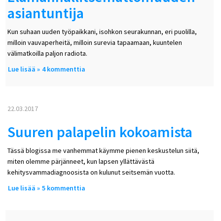
asiantuntija
Kun suhaan uuden työpaikkani, isohkon seurakunnan, eri puolilla,
milloin vauvaperheitä, milloin surevia tapaamaan, kuuntelen
välimatkoilla paljon radiota.
Lue lisää
about Elämänhallitsemattomuuden asiantuntija
4 kommenttia
22.03.2017
Suuren palapelin kokoamista
Tässä blogissa me vanhemmat käymme pienen keskustelun siitä,
miten olemme pärjänneet, kun lapsen yllättävästä
kehitysvammadiagnoosista on kulunut seitsemän vuotta.
Lue lisää
about Suuren palapelin kokoamista
5 kommenttia