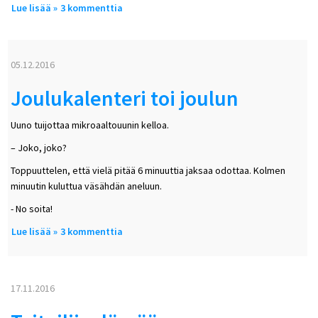
Lue lisää
about Enemmän rakkautta, rohkeutta ja rentoutta
3 kommenttia
05.12.2016
Joulukalenteri toi joulun
Uuno tuijottaa mikroaaltouunin kelloa.
– Joko, joko?
Toppuuttelen, että vielä pitää 6 minuuttia jaksaa odottaa. Kolmen
minuutin kuluttua väsähdän aneluun.
- No soita!
Lue lisää
about Joulukalenteri toi joulun
3 kommenttia
17.11.2016