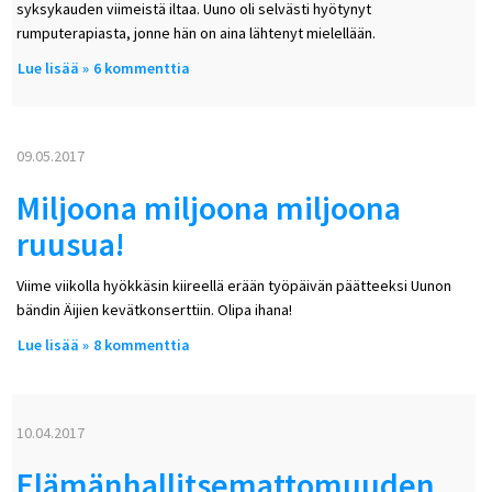
syksykauden viimeistä iltaa. Uuno oli selvästi hyötynyt
rumputerapiasta, jonne hän on aina lähtenyt mielellään.
Lue lisää
about Tosimies elää elämäänsä – kiusaaja on syrjäytynyt
6 kommenttia
09.05.2017
Miljoona miljoona miljoona
ruusua!
Viime viikolla hyökkäsin kiireellä erään työpäivän päätteeksi Uunon
bändin Äijien kevätkonserttiin. Olipa ihana!
Lue lisää
about Miljoona miljoona miljoona ruusua!
8 kommenttia
10.04.2017
Elämänhallitsemattomuuden