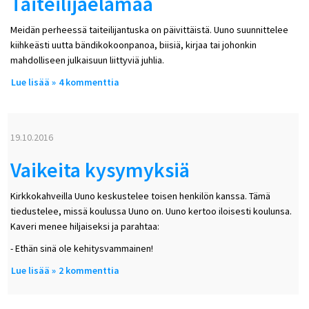
Taiteilijaelämää
Meidän perheessä taiteilijantuska on päivittäistä. Uuno suunnittelee
kiihkeästi uutta bändikokoonpanoa, biisiä, kirjaa tai johonkin
mahdolliseen julkaisuun liittyviä juhlia.
Lue lisää
about Taiteilijaelämää
4 kommenttia
19.10.2016
Vaikeita kysymyksiä
Kirkkokahveilla Uuno keskustelee toisen henkilön kanssa. Tämä
tiedustelee, missä koulussa Uuno on. Uuno kertoo iloisesti koulunsa.
Kaveri menee hiljaiseksi ja parahtaa:
- Ethän sinä ole kehitysvammainen!
Lue lisää
about Vaikeita kysymyksiä
2 kommenttia