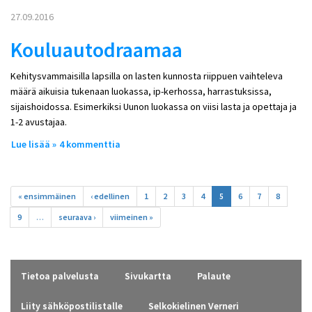
27.09.2016
Kouluautodraamaa
Kehitysvammaisilla lapsilla on lasten kunnosta riippuen vaihteleva
määrä aikuisia tukenaan luokassa, ip-kerhossa, harrastuksissa,
sijaishoidossa. Esimerkiksi Uunon luokassa on viisi lasta ja opettaja ja
1-2 avustajaa.
Lue lisää
about Kouluautodraamaa
4 kommenttia
Sivut
« ensimmäinen
‹ edellinen
1
2
3
4
5
6
7
8
9
…
seuraava ›
viimeinen »
Tietoa palvelusta
Sivukartta
Palaute
Liity sähköpostilistalle
Selkokielinen Verneri