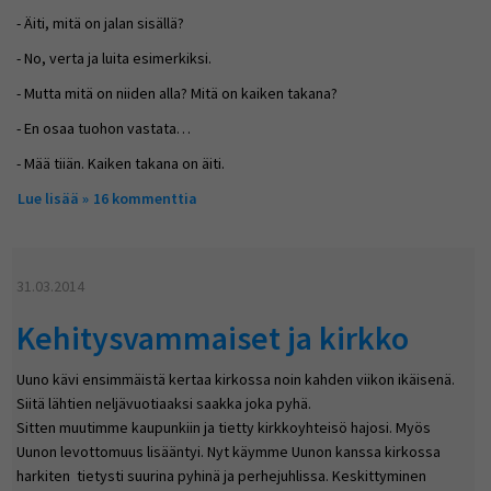
- Äiti, mitä on jalan sisällä?
- No, verta ja luita esimerkiksi.
- Mutta mitä on niiden alla? Mitä on kaiken takana?
- En osaa tuohon vastata…
- Mää tiiän. Kaiken takana on äiti.
Lue lisää
about Älykäs poika
16 kommenttia
31.03.2014
Kehitysvammaiset ja kirkko
Uuno kävi ensimmäistä kertaa kirkossa noin kahden viikon ikäisenä.
Siitä lähtien neljävuotiaaksi saakka joka pyhä.
Sitten muutimme kaupunkiin ja tietty kirkkoyhteisö hajosi. Myös
Uunon levottomuus lisääntyi. Nyt käymme Uunon kanssa kirkossa
harkiten  tietysti suurina pyhinä ja perhejuhlissa. Keskittyminen