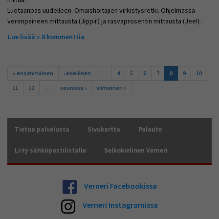
Luetaanpas uudelleen. Omaishoitajien virkistysretki. Ohjelmassa
verenpaineen mittausta (Jippii!) ja rasvaprosentin mittausta (Jee!).
Lue lisää
about Omaishoitaja
8 kommenttia
Sivut
« ensimmäinen
‹ edellinen
…
4
5
6
7
8
9
10
11
12
…
seuraava ›
viimeinen »
Tietoa palvelusta
Sivukartta
Palaute
Liity sähköpostilistalle
Selkokielinen Verneri
Verneri Facebookissa
Verneri Instagramissa