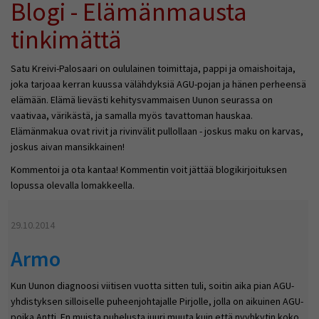
Blogi - Elämänmausta
tinkimättä
Satu Kreivi-Palosaari on oululainen toimittaja, pappi ja omaishoitaja,
joka tarjoaa kerran kuussa välähdyksiä AGU-pojan ja hänen perheensä
elämään. Elämä lievästi kehitysvammaisen Uunon seurassa on
vaativaa, värikästä, ja samalla myös tavattoman hauskaa.
Elämänmakua ovat rivit ja rivinvälit pullollaan - joskus maku on karvas,
joskus aivan mansikkainen!
Kommentoi ja ota kantaa! Kommentin voit jättää blogikirjoituksen
lopussa olevalla lomakkeella.
29.10.2014
Armo
Kun Uunon diagnoosi viitisen vuotta sitten tuli, soitin aika pian AGU-
yhdistyksen silloiselle puheenjohtajalle Pirjolle, jolla on aikuinen AGU-
poika Antti. En muista puhelusta juuri muuta kuin että nyyhkytin koko