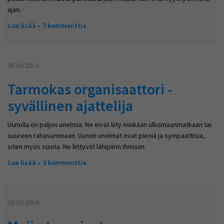
ajan.
Lue lisää
about Armo
7 kommenttia
06.10.2014
Tarmokas organisaattori -
syvällinen ajattelija
Uunolla on paljon unelmia. Ne eivät liity niinkään ulkomaanmatkaan tai
suureen rahasummaan. Uunon unelmat ovat pieniä ja sympaattisia,
siten myös suuria. Ne liittyvät lähipiirin ihmisiin.
Lue lisää
about Tarmokas organisaattori - syvällinen ajattelija
3 kommenttia
09.09.2014