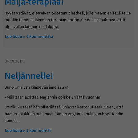
Maija-terapiaa!
Hyvät ystävät, olen aivan odottanut hetkeä, jolloin saan esitellä teille
meidän Uunon uusimman terapiamuodon. Se on niin mahtava, että
olen vallan kiemurrellut ilosta.
Lue lisää
about Maija-terapiaa!
6 kommenttia
06.08.2014
Neljännelle!
Uuno on aivan kihisevän innoissaan.
- Mää saan aloittaa englannin opiskelun tänä vuonna!
Jo alkukesästä hän oli eräässä juhlassa kertonut serkulleen, että
pääsee piakkoin puhumaan tämän englantia puhuvan boyfriendin
kanssa.
Lue lisää
about Neljännelle!
1 kommentti