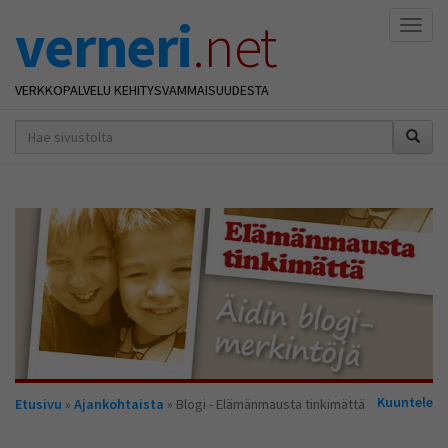
verneri
.net
Naviga
VERKKOPALVELU KEHITYSVAMMAISUUDESTA
hakusana(t)
*
Olet
Kuuntele
Etusivu
»
Ajankohtaista
» Blogi - Elämänmausta tinkimättä
täällä