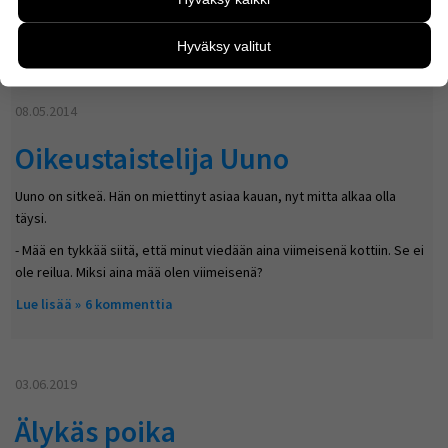
kehittää sivustoamme vastaamaan paremmin
käyttäjien tarpeita. Tietoa kerätään esimerkiksi
Lue lisää
about Positiivinen haastaja
3 kommenttia
Hyväksy valitut
kävijämääristä ja siitä, mitä sivuja käytetään ja miten
sivuilla liikutaan. Emme kuitenkaan kerää
henkilötietoja kuten nimiä, eikä tietoja voi yhdistää
08.05.2014
yksittäiseen käyttäjään.
Voit valita, hyväksytkö näiden evästeiden käytön.
Oikeustaistelija Uuno
Uuno on sitkeä. Hän on miettinyt asiaa kauan, nyt mitta alkaa olla
täysi.
- Mää en tykkää siitä, että minut viedään aina viimeisenä kottiin. Se ei
ole reilua. Miksi aina mää olen viimeisenä?
Lue lisää
about Oikeustaistelija Uuno
6 kommenttia
03.06.2019
Älykäs poika