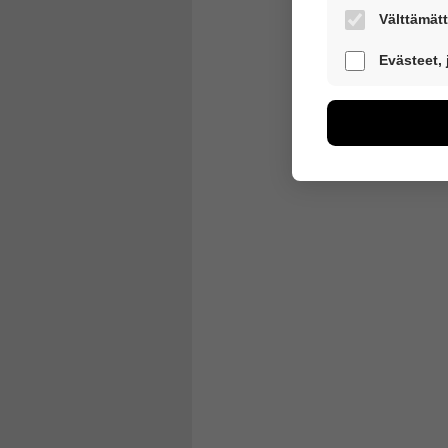
Välttämätt
Nämä evästeet 
Evästeet,
Näiden eväste
voimme kehitt
esimerkiksi käv
kuitenkaan kerä
Voit valita, h