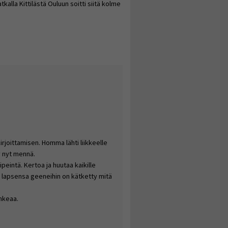
lla Kittilästä Ouluun soitti siitä kolme
irjoittamisen. Homma lähti liikkeelle
y nyt mennä.
ipeintä. Kertoa ja huutaa kaikille
en lapsensa geeneihin on kätketty mitä
hkeaa.