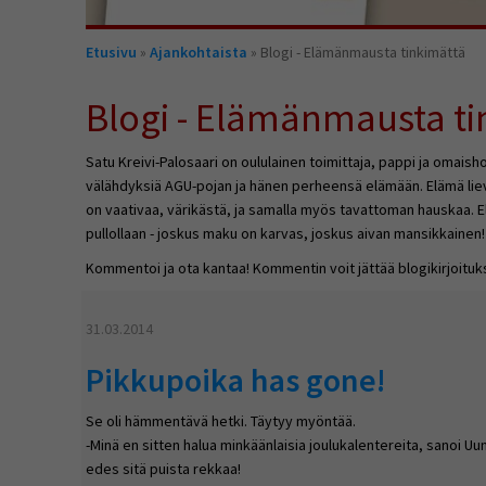
Olet
Etusivu
»
Ajankohtaista
» Blogi - Elämänmausta tinkimättä
täällä
Blogi - Elämänmausta ti
Satu Kreivi-Palosaari on oululainen toimittaja, pappi ja omaish
välähdyksiä AGU-pojan ja hänen perheensä elämään. Elämä li
on vaativaa, värikästä, ja samalla myös tavattoman hauskaa. El
pullollaan - joskus maku on karvas, joskus aivan mansikkainen!
Kommentoi ja ota kantaa! Kommentin voit jättää blogikirjoituk
31.03.2014
Pikkupoika has gone!
Se oli hämmentävä hetki. Täytyy myöntää.
-Minä en sitten halua minkäänlaisia joulukalentereita, sanoi Uun
edes sitä puista rekkaa!