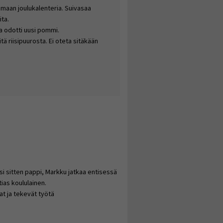
aamaan joulukalenteria. Suivasaa
ita.
a odotti uusi pommi.
itä riisipuurosta. Ei oteta sitäkään
uosi sitten pappi, Markku jatkaa entisessä
as koululainen.
at ja tekevät työtä