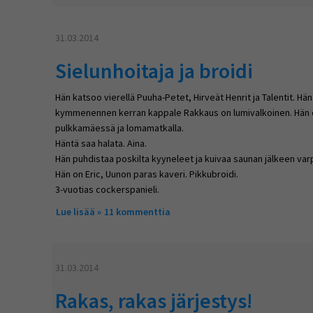
31.03.2014
Sielunhoitaja ja broidi
Hän katsoo vierellä Puuha-Petet, Hirveät Henrit ja Talentit. Hän
kymmenennen kerran kappale Rakkaus on lumivalkoinen. Hän o
pulkkamäessä ja lomamatkalla.
Häntä saa halata. Aina.
Hän puhdistaa poskilta kyyneleet ja kuivaa saunan jälkeen var
Hän on Eric, Uunon paras kaveri. Pikkubroidi.
3-vuotias cockerspanieli.
Lue lisää
about Sielunhoitaja ja broidi
11 kommenttia
31.03.2014
Rakas, rakas järjestys!