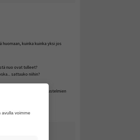
ä huomaan, kuinka kuinka yksi jos
stä nuo ovat tulleet?
oska... sattuuko niihin?
attisemmalta verrattuna mustelmien
mpaantui ja nipisti lujaa.
n avulla voimme