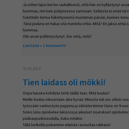
Ja sitten lapsi kertoi rauhallisesti, että hän on kyllästynyt av
hommaa, niin kuin pohjoisessa sanotaan. Sellaista ei enää tarv
Sulattelin tietoa häkeltyneenä muutaman päivän, kunnes minu
-Tänä jouluna en halua sitä mantelia ettiä.-Mitä?-En jaksa ettiä s
hommaa.
Olin aivan pöllämystynyt. Siis mitä, mitä?
Lue lisää
about Pikkupoika has gone!
1 kommentti
31.03.2014
Tien laidass oli mökki!
Onpa hauska kohdata teitä täällä taas. Mitä kuuluu?
Meille kuuluu oikeastaan aika hyvää. Minusta tuli siis silloin v
työssään vanhustyön pappina ja silmäterämme Uuno on 9-vuoti
Sisko Liinu opiskelee lukiossa ja aikuiset sisarukset opiskelev
pääkaupunkiseudulla, kuka mitäkin.
Tällä hetkellä poikamme elämää ravisuttaa rakkaus!