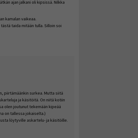
tkän ajan jalkani oli kipsissä. Nilkka
van kamalan vaikeaa.
stä taida mitään tulla. Silloin soi
n, piirtämäänkin surkea. Mutta siitä
karteluja ja käsitöitä. On niitä kotiin
ssa olen joutunut tekemään kipeää
a on tallessa jokaiselta.)
sta löytyville askartelu- ja käsitöille.