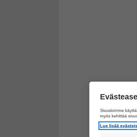
Evästease
Sivustomme käyttää
myös kehittää siv
Lue lisää eväste