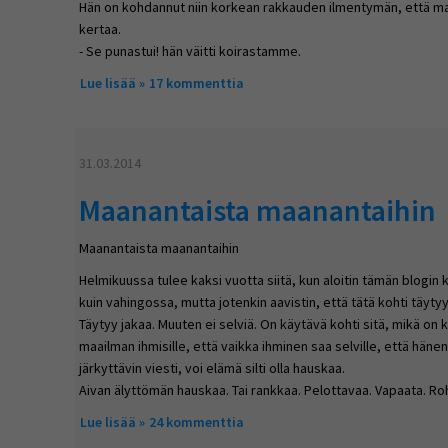
Hän on kohdannut niin korkean rakkauden ilmentymän, että matka
kertaa.
- Se punastui! hän väitti koirastamme.
Lue lisää
about Tien laidass oli mökki!
17 kommenttia
31.03.2014
Maanantaista maanantaihin
Maanantaista maanantaihin
Helmikuussa tulee kaksi vuotta siitä, kun aloitin tämän blogin k
kuin vahingossa, mutta jotenkin aavistin, että tätä kohti täyty
Täytyy jakaa. Muuten ei selviä. On käytävä kohti sitä, mikä on k
maailman ihmisille, että vaikka ihminen saa selville, että hän
järkyttävin viesti, voi elämä silti olla hauskaa.
Aivan älyttömän hauskaa. Tai rankkaa. Pelottavaa. Vapaata. Ro
Lue lisää
about Maanantaista maanantaihin
24 kommenttia