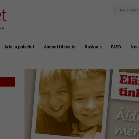
t
hakusana(t)
*
TA
Arki ja palvelut
Ammattilaisille
Raskaus
FASD
Neu