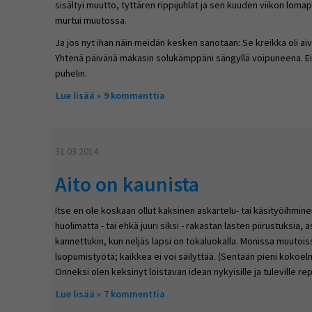
sisältyi muutto, tyttären rippijuhlat ja sen kuuden viikon lomapä
murtui muutossa.
Ja jos nyt ihan näin meidän kesken sanotaan: Se kreikka oli ai
Yhtenä päivänä makasin solukämppäni sängyllä voipuneena. Ei tä
puhelin.
Lue lisää
about Niin paras tuutori
9 kommenttia
31.03.2014
Aito on kaunista
Itse en ole koskaan ollut kaksinen askartelu- tai käsityöihmine
huolimatta - tai ehkä juuri siksi - rakastan lasten piirustuksia, as
kannettukin, kun neljäs lapsi on tokaluokalla. Monissa muutoi
luopumistyötä; kaikkea ei voi säilyttää. (Sentään pieni kokoelm
Onneksi olen keksinyt loistavan idean nykyisille ja tuleville repu
Lue lisää
about Aito on kaunista
7 kommenttia