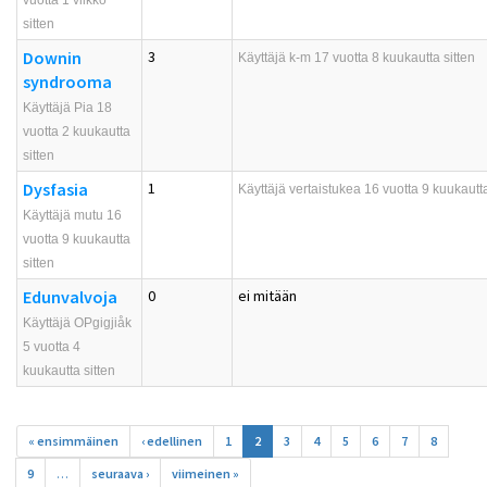
vuotta 1 viikko
sitten
Downin
3
Käyttäjä
k-m
17 vuotta 8 kuukautta sitten
syndrooma
Käyttäjä Pia 18
vuotta 2 kuukautta
sitten
Dysfasia
1
Käyttäjä
vertaistukea
16 vuotta 9 kuukautta
Käyttäjä mutu 16
vuotta 9 kuukautta
sitten
Edunvalvoja
0
ei mitään
Käyttäjä OPgigjiåk
5 vuotta 4
kuukautta sitten
Sivut
« ensimmäinen
‹ edellinen
1
2
3
4
5
6
7
8
9
…
seuraava ›
viimeinen »