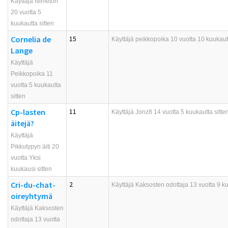
Käyttäjä Nimetön
20 vuotta 5
kuukautta sitten
Cornelia de
15
Käyttäjä
peikkopoika
10 vuotta 10 kuukautt
Lange
Käyttäjä
Peikkopoika 11
vuotta 5 kuukautta
sitten
Cp-lasten
11
Käyttäjä
Jonz8
14 vuotta 5 kuukautta sitte
äitejä?
Käyttäjä
Pikkutypyn äiti 20
vuotta Yksi
kuukausi sitten
Cri-du-chat-
2
Käyttäjä
Kaksosten odottaja
13 vuotta 9 ku
oireyhtymä
Käyttäjä Kaksosten
odottaja 13 vuotta