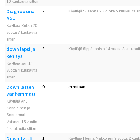
10 kuukautta sitten
Diagnoosina
7
Käyttäjä
Susanna
20 vuotta 5 kuukautta si
AGU
Käyttäjä Riikka 20
vuotta 7 kuukautta
sitten
down lapsi ja
3
Käyttäjä
äippä lapista
14 vuotta 3 kuukautt
kehitys
Käyttäjä sari 14
vuotta 4 kuukautta
sitten
Down lasten
0
ei mitään
vanhemmat!
Käyttäjä Anu
Kortelainen ja
Sannamari
Vatanen 15 vuotta
4 kuukautta sitten
Down tyttö
1
Käyttäjä
Henna Makkonen
9 vuotta 2 kuuk