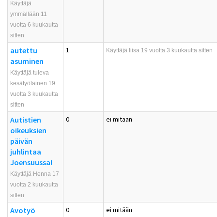
Käyttäjä
ymmällään 11
vuotta 6 kuukautta
sitten
autettu
1
Käyttäjä
liisa
19 vuotta 3 kuukautta sitten
asuminen
Käyttäjä tuleva
kesätyöläinen 19
vuotta 3 kuukautta
sitten
Autistien
0
ei mitään
oikeuksien
päivän
juhlintaa
Joensuussa!
Käyttäjä Henna 17
vuotta 2 kuukautta
sitten
Avotyö
0
ei mitään