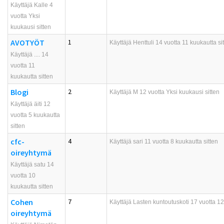
Käyttäjä Kalle 4
vuotta Yksi
kuukausi sitten
AVOTYÖT
1
Käyttäjä
Henttuli
14 vuotta 11 kuukautta si
Käyttäjä .... 14
vuotta 11
kuukautta sitten
Blogi
2
Käyttäjä
M
12 vuotta Yksi kuukausi sitten
Käyttäjä äiti 12
vuotta 5 kuukautta
sitten
cfc-
4
Käyttäjä
sari
11 vuotta 8 kuukautta sitten
oireyhtymä
Käyttäjä satu 14
vuotta 10
kuukautta sitten
Cohen
7
Käyttäjä
Lasten kuntoutuskoti
17 vuotta 12
oireyhtymä