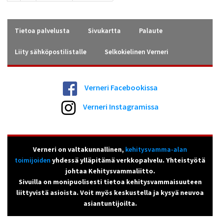
Tietoa palvelusta
Sivukartta
Palaute
Liity sähköpostilistalle
Selkokielinen Verneri
Verneri Facebookissa
Verneri Instagramissa
Verneri on valtakunnallinen,
kehitysvamma-alan
toimijoiden
yhdessä ylläpitämä verkkopalvelu. Yhteistyötä
johtaa Kehitysvammaliitto.
Sivuilla on monipuolisesti tietoa kehitysvammaisuuteen
liittyvistä asioista. Voit myös keskustella ja kysyä neuvoa
asiantuntijoilta.