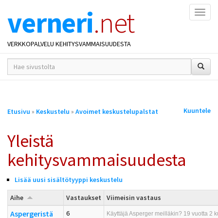
verneri
.net
Naviga
VERKKOPALVELU KEHITYSVAMMAISUUDESTA
hakusana(t)
*
Olet
Kuuntele
Etusivu
»
Keskustelu
»
Avoimet keskustelupalstat
täällä
Yleistä
kehitysvammaisuudesta
Lisää uusi sisältötyyppi keskustelu
Aihe
Vastaukset
Viimeisin vastaus
Aspergeristä
6
Käyttäjä
Asperger meilläkin?
19 vuotta 2 k