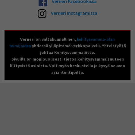
Verneri Facebookissa
Verneri Instagramissa
Verneri on valtakunnallinen,
kehitysvamma-alan
toimijoiden
yhdessä ylläpitämä verkkopalvelu. Yhteistyötä
johtaa Kehitysvammaliitto.
Sivuilla on monipuolisesti tietoa kehitysvammaisuuteen
liittyvistä asioista. Voit myös keskustella ja kysyä neuvoa
asiantuntijoilta.