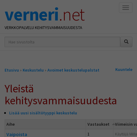
verneri
.net
Naviga
VERKKOPALVELU KEHITYSVAMMAISUUDESTA
hakusana(t)
*
Olet
Kuuntele
Etusivu
»
Keskustelu
»
Avoimet keskustelupalstat
täällä
Yleistä
kehitysvammaisuudesta
Lisää uusi sisältötyyppi keskustelu
Aihe
Vastaukset
Viimeisin 
Vaipoista
1
Käyttäjä
Mill