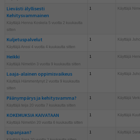
Lievästi älyllisesti
1
Käyttäjä
Nim
Kehitysvammainen
Käyttäjä Henna Koskela 5 vuotta 2 kuukautta
sitten
Kuljetuspalvelut
1
Käyttäjä
Juh
Käyttäjä Anssi 4 vuotta 4 kuukautta sitten
Heikki
1
Käyttäjä
Hen
Käyttäjä Nimetön 3 vuotta 9 kuukautta sitten
Laaja-alainen oppimisvaikeus
1
Käyttäjä
Juh
Käyttäjä Hämmentynyt 2 vuotta 9 kuukautta
sitten
Päänympärys ja kehitysvamma?
1
Käyttäjä
Verkk
Käyttäjä teija 20 vuotta 7 kuukautta sitten
KOKEMUKSIA KAIVATAAN
1
Käyttäjä
Kuut
Käyttäjä Nimetön 20 vuotta 6 kuukautta sitten
Espanjaan?
1
Käyttäjä
Sar
Käyttäjä Sara 20 vuotta 2 kuukautta sitten