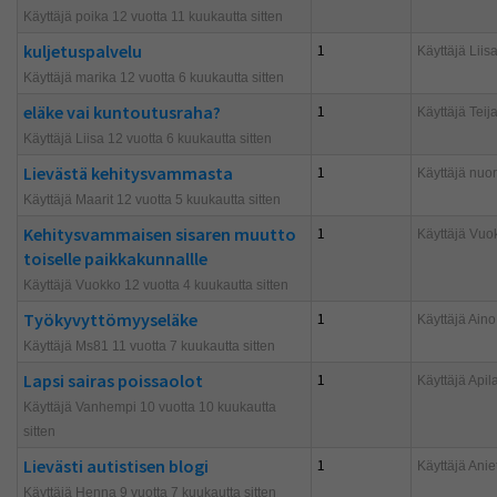
Käyttäjä poika 12 vuotta 11 kuukautta sitten
kuljetuspalvelu
1
Käyttäjä
Liis
Käyttäjä marika 12 vuotta 6 kuukautta sitten
eläke vai kuntoutusraha?
1
Käyttäjä
Teij
Käyttäjä Liisa 12 vuotta 6 kuukautta sitten
Lievästä kehitysvammasta
1
Käyttäjä
nuor
Käyttäjä Maarit 12 vuotta 5 kuukautta sitten
Kehitysvammaisen sisaren muutto
1
Käyttäjä
Vuok
toiselle paikkakunnallle
Käyttäjä Vuokko 12 vuotta 4 kuukautta sitten
Työkyvyttömyyseläke
1
Käyttäjä
Aino
Käyttäjä Ms81 11 vuotta 7 kuukautta sitten
Lapsi sairas poissaolot
1
Käyttäjä
Apil
Käyttäjä Vanhempi 10 vuotta 10 kuukautta
sitten
Lievästi autistisen blogi
1
Käyttäjä
Anie
Käyttäjä Henna 9 vuotta 7 kuukautta sitten