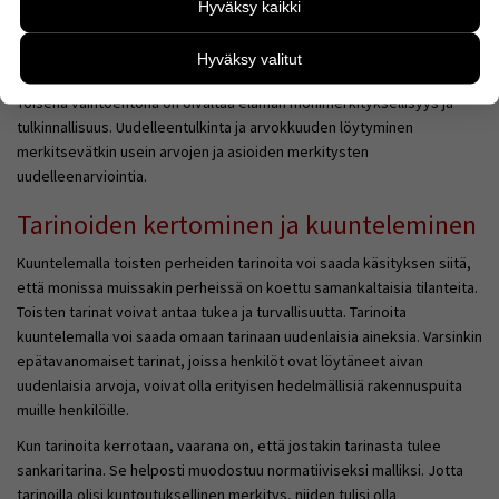
Hyväksy kaikki
kehittää sivustoamme vastaamaan paremmin
kun vammaisuus liitetään osaksi perheen elämäntarinaa. Silloin perhe
käyttäjien tarpeita. Tietoa kerätään esimerkiksi
voi nähdä uuden elämäntilanteen arvokkaampana ja tyydyttävämpänä
Hyväksy valitut
kävijämääristä ja siitä, mitä sivuja käytetään ja miten
kuin aikaisemman elämän.
sivuilla liikutaan. Emme kuitenkaan kerää
Toisena vaihtoehtona on oivaltaa elämän monimerkityksellisyys ja
henkilötietoja kuten nimiä, eikä tietoja voi yhdistää
tulkinnallisuus. Uudelleentulkinta ja arvokkuuden löytyminen
yksittäiseen käyttäjään.
merkitsevätkin usein arvojen ja asioiden merkitysten
Voit valita, hyväksytkö näiden evästeiden käytön.
uudelleenarviointia.
Tarinoiden kertominen ja kuunteleminen
Kuuntelemalla toisten perheiden tarinoita voi saada käsityksen siitä,
että monissa muissakin perheissä on koettu samankaltaisia tilanteita.
Toisten tarinat voivat antaa tukea ja turvallisuutta. Tarinoita
kuuntelemalla voi saada omaan tarinaan uudenlaisia aineksia. Varsinkin
epätavanomaiset tarinat, joissa henkilöt ovat löytäneet aivan
uudenlaisia arvoja, voivat olla erityisen hedelmällisiä rakennuspuita
muille henkilöille.
Kun tarinoita kerrotaan, vaarana on, että jostakin tarinasta tulee
sankaritarina. Se helposti muodostuu normatiiviseksi malliksi. Jotta
tarinoilla olisi kuntoutuksellinen merkitys, niiden tulisi olla