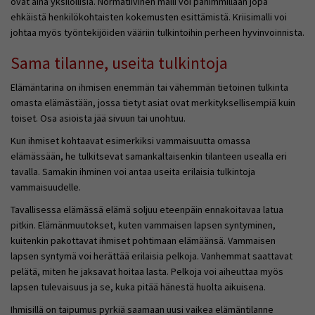
ovat aina yksilöllisiä. Normatiivinen malli voi pahimmillaan jopa
ehkäistä henkilökohtaisten kokemusten esittämistä. Kriisimalli voi
johtaa myös työntekijöiden vääriin tulkintoihin perheen hyvinvoinnista.
Sama tilanne, useita tulkintoja
Elämäntarina on ihmisen enemmän tai vähemmän tietoinen tulkinta
omasta elämästään, jossa tietyt asiat ovat merkityksellisempiä kuin
toiset. Osa asioista jää sivuun tai unohtuu.
Kun ihmiset kohtaavat esimerkiksi vammaisuutta omassa
elämässään, he tulkitsevat samankaltaisenkin tilanteen usealla eri
tavalla. Samakin ihminen voi antaa useita erilaisia tulkintoja
vammaisuudelle.
Tavallisessa elämässä elämä soljuu eteenpäin ennakoitavaa latua
pitkin. Elämänmuutokset, kuten vammaisen lapsen syntyminen,
kuitenkin pakottavat ihmiset pohtimaan elämäänsä. Vammaisen
lapsen syntymä voi herättää erilaisia pelkoja. Vanhemmat saattavat
pelätä, miten he jaksavat hoitaa lasta. Pelkoja voi aiheuttaa myös
lapsen tulevaisuus ja se, kuka pitää hänestä huolta aikuisena.
Ihmisillä on taipumus pyrkiä saamaan uusi vaikea elämäntilanne