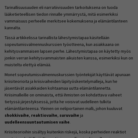
Tarinallisuusuuden eli narratiivisuuden tarkoituksena on tuoda
lääketieteellisen tiedon rinnalle ymmärrystä, mitä esimerkiksi
vammaisuus perheelle merkitsee kokemuksena ja elämäntilanteen
kannalta.
Tässä artikkelissa tarinallista lähestymistapaa käsitellään
sopeutumisvalmennuskurssien työotteena, kun asiakkaana on
kehitysvammaisen lapsen perhe. Lähestymistapaa on käytetty myös
jonkin verran kehitysvammaisten aikuisten kanssa, esimerkiksi kun on
muisteltu elettyä elämää.
Monet sopeutumisvalmennuskurssien työntekijät käyttävät apunaan
kriisiteorioita ja kriisivaiheiden läpityöskentelymalleja, kun he
jäsentävät asiakkaiden kohtaamaa uutta elämäntilannetta.
Kriisimalleille on ominaista, että ihmisten on kohdattava vaiheet
tietyssä järjestyksessä, jotta he voisivat uudelleen tulkita
elämäntilanteensa. Yleinen on neliportainen malli, johon kuuluvat
shokkivaihe
,
reaktiovaihe
,
suruvaihe
ja
uudelleensuuntautumisen vaihe
.
Kriisiteorioihin sisältyy kuitenkin riskejä, koska perheiden reaktiot