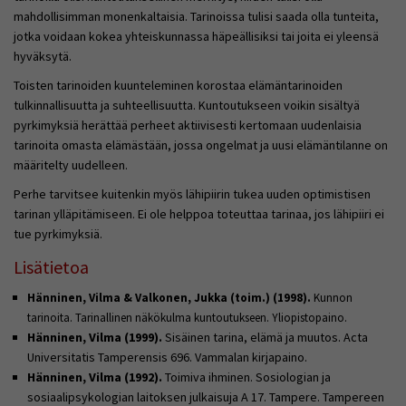
mahdollisimman monenkaltaisia. Tarinoissa tulisi saada olla tunteita,
jotka voidaan kokea yhteiskunnassa häpeällisiksi tai joita ei yleensä
hyväksytä.
Toisten tarinoiden kuunteleminen korostaa elämäntarinoiden
tulkinnallisuutta ja suhteellisuutta. Kuntoutukseen voikin sisältyä
pyrkimyksiä herättää perheet aktiivisesti kertomaan uudenlaisia
tarinoita omasta elämästään, jossa ongelmat ja uusi elämäntilanne on
määritelty uudelleen.
Perhe tarvitsee kuitenkin myös lähipiirin tukea uuden optimistisen
tarinan ylläpitämiseen. Ei ole helppoa toteuttaa tarinaa, jos lähipiiri ei
tue pyrkimyksiä.
Lisätietoa
Hänninen, Vilma & Valkonen, Jukka (toim.) (1998).
Kunnon
tarinoita. Tarinallinen näkökulma kuntoutukseen. Yliopistopaino.
Hänninen, Vilma (1999).
Sisäinen tarina, elämä ja muutos. Acta
Universitatis Tamperensis 696. Vammalan kirjapaino.
Hänninen, Vilma (1992).
Toimiva ihminen. Sosiologian ja
sosiaalipsykologian laitoksen julkaisuja A 17. Tampere. Tampereen