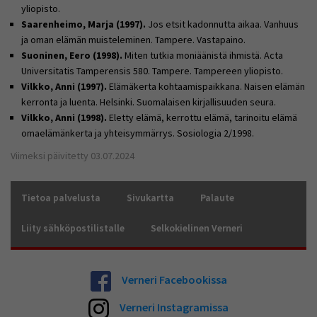
yliopisto.
Saarenheimo, Marja (1997).
Jos etsit kadonnutta aikaa. Vanhuus
ja oman elämän muisteleminen. Tampere. Vastapaino.
Suoninen, Eero (1998).
Miten tutkia moniäänistä ihmistä. Acta
Universitatis Tamperensis 580. Tampere. Tampereen yliopisto.
Vilkko, Anni (1997).
Elämäkerta kohtaamispaikkana. Naisen elämän
kerronta ja luenta. Helsinki. Suomalaisen kirjallisuuden seura.
Vilkko, Anni (1998).
Eletty elämä, kerrottu elämä, tarinoitu elämä 
omaelämänkerta ja yhteisymmärrys. Sosiologia 2/1998.
Viimeksi päivitetty 03.07.2024
Tietoa palvelusta
Sivukartta
Palaute
Liity sähköpostilistalle
Selkokielinen Verneri
Verneri Facebookissa
Verneri Instagramissa