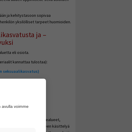
ään ja kehitystasoon sopivaa
henkilön yksilölliset tarpeet huomioiden.
ikasvatusta ja –
vuksi
luetta eli osiota.
riaalit kannattaa tulostaa):
n seksuaalikasvatus)
n avulla voimme
kilön seksuaalisuutta ja
voitteena on löytää ne aihealueet,
 ohjausta. Jokaisen aihealueen käsittelyä