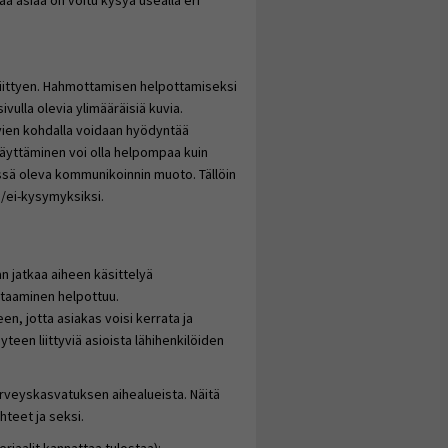
maa asiaa on voitu kysyä usealla eri
liittyen. Hahmottamisen helpottamiseksi
vulla olevia ylimääräisiä kuvia.
vien kohdalla voidaan hyödyntää
näyttäminen voi olla helpompaa kuin
össä oleva kommunikoinnin muoto. Tällöin
ä/ei-kysymyksiksi.
an jatkaa aiheen käsittelyä
rtaaminen helpottuu.
n, jotta asiakas voisi kerrata ja
teen liittyviä asioista lähihenkilöiden
erveyskasvatuksen aihealueista. Näitä
hteet ja seksi.