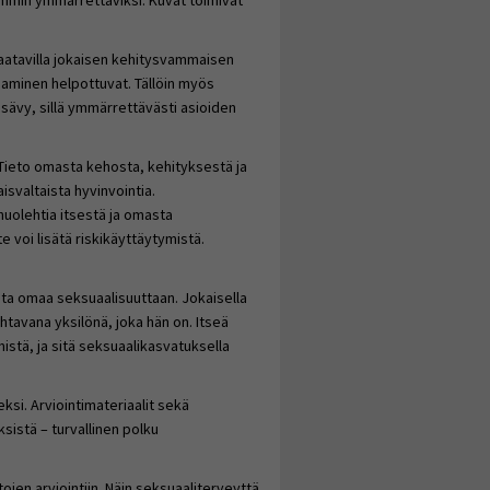
ommin ymmärrettäviksi. Kuvat toimivat
 saatavilla jokaisen kehitysvammaisen
taaminen helpottuvat. Tällöin myös
sävy, sillä ymmärrettävästi asioiden
Tieto omasta kehosta, kehityksestä ja
valtaista hyvinvointia.
uolehtia itsestä ja omasta
 voi lisätä riskikäyttäytymistä.
sta omaa seksuaalisuuttaan. Jokaisella
htavana yksilönä, joka hän on. Itseä
stä, ja sitä seksuaalikasvatuksella
ksi. Arviointimateriaalit sekä
sistä – turvallinen polku
tojen arviointiin. Näin seksuaaliterveyttä