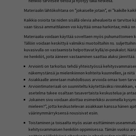
henkilö tarvitsee tietoa ja hyötyy tällä hetkellä.
Materiaalin lähtökohtana on ”jokaiselle jotain”, ei ”kaikille kaik
Kaikkia osioita tai niiden sisällä olevia aihealueita ei tarvitse
vaan tässä ammattilainen voi käyttää omaa harkintaa; mikä on ju
Materiaalia voidaan käyttää soveltaen myös puhumattomien 
Tällöin voidaan keskittyä valmiiksi muotoiltuihin ns. suljettuihi
kuvasivulla on vastaamista helpottavat kyllä/ei-peukalot. Nä
ne henkilöt, joita ääneen vastaaminen saattaa aluksi jännittää.
Arviointi on tarkoitus tehdä yhteistyössä kehitysvammais
näkemystänsä ja mielenkiinnon kohteita kuunnellen, ja niitä
Asiakkaalle annetaan mahdollisuus arvioida omaa tuen tarve
Arviointimateriaali on suunniteltu käytettäväksi rinnakkain,
asetelma tukee osaltaan tasavertaista keskustelua ja ant
Jokainen sivu voidaan aloittaa esimerkiksi avoimella kysymyk
mieleen?”, jotta keskustelevan asiakkaan kanssa hänen aja
väärinymmärryksensä nousisivat esiin.
Toistaminen ja toisaalta myös asian esittäminen useammalla 
kehitysvammaisen henkilön oppimisessa. Tämän vuoksi arvioi