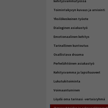
kehitysvammatyössä
Toimintakyvyn kuvaus ja arviointi
Yksilökeskeinen työote
Dialoginen asiakastyö
Emotionaalinen kehitys
Tarinallinen kuntoutus
Osallistava draama
Perhelähtöinen asiakastyö
Kehitysvamma ja lapsihaaveet
Lukutukitoiminta
Voimaantuminen
Löydä oma tarinasi -vertaisryhmä