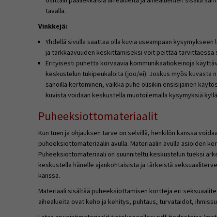
osittain päällekkäisiä aihealueita ja aihealueiden sisällä sa
tavalla.
Vinkkejä:
Yhdellä sivulla saattaa olla kuvia useampaan kysymykseen 
ja tarkkaavuuden keskittämiseksi voit peittää tarvittaessa si
Erityisesti puhetta korvaavia kommunikaatiokeinoja käyttä
keskustelun tukipeukaloita (joo/ei). Joskus myös kuvasta 
sanoilla kertominen, vaikka puhe olisikin ensisijainen käyt
kuvista voidaan keskustella muotoilemalla kysymyksiä kyll
Puheeksiottomateriaalit
Kun tuen ja ohjauksen tarve on selvillä, henkilön kanssa voida
puheeksiottomateriaalin avulla. Materiaalin avulla asioiden ke
Puheeksiottomateriaali on suunniteltu keskustelun tueksi arkee
keskustella hänelle ajankohtaisista ja tärkeistä seksuaalitervey
kanssa.
Materiaali sisältää puheeksiottamisen kortteja eri seksuaalit
aihealueita ovat keho ja kehitys, puhtaus, turvataidot, ihmissu