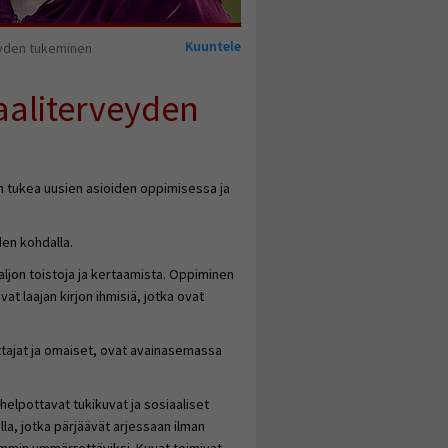
Kuuntele
eyden tukeminen
aaliterveyden
 tukea uusien asioiden oppimisessa ja
den kohdalla.
aljon toistoja ja kertaamista. Oppiminen
t laajan kirjon ihmisiä, jotka ovat
ttajat ja omaiset, ovat avainasemassa
lpottavat tukikuvat ja sosiaaliset
la, jotka pärjäävät arjessaan ilman