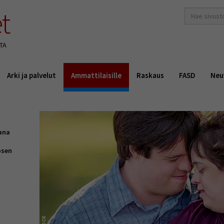
t
hakusana(t)
*
TA
Arki ja palvelut
Ammattilaisille
Raskaus
FASD
Neu
ana
psen