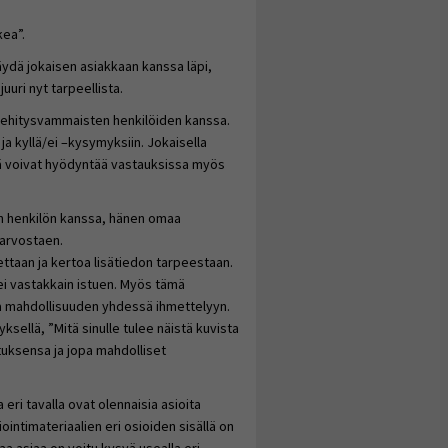
kea”.
 käydä jokaisen asiakkaan kanssa läpi,
uri nyt tarpeellista.
kehitysvammaisten henkilöiden kanssa.
n ja kyllä/ei –kysymyksiin. Jokaisella
itä voivat hyödyntää vastauksissa myös
en henkilön kanssa, hänen omaa
 arvostaen.
ttaan ja kertoa lisätiedon tarpeestaan.
 ei vastakkain istuen. Myös tämä
aa mahdollisuuden yhdessä ihmettelyyn.
sellä, ”Mitä sinulle tulee näistä kuvista
tuksensa ja jopa mahdolliset
eri tavalla ovat olennaisia asioita
ntimateriaalien eri osioiden sisällä on