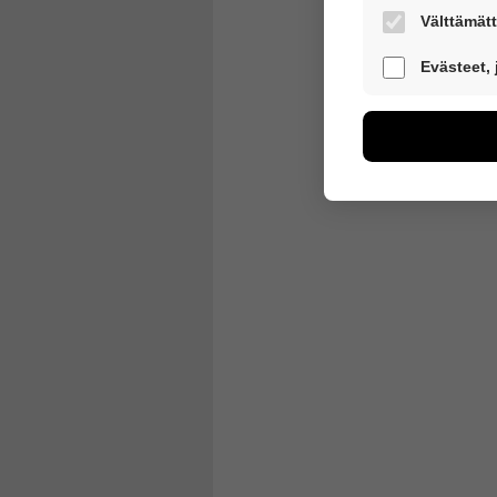
Välttämätt
Nämä evästeet 
Evästeet,
Näiden eväste
voimme kehitt
esimerkiksi käv
kuitenkaan kerä
Voit valita, h