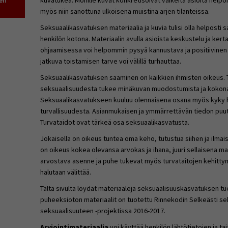
en
kuvatukea. Monille kuvat konkretisoivat vaikeita asioita help
myös niin sanottuna ulkoisena muistina arjen tilanteissa.
Seksuaalikasvatuksen materiaalia ja kuvia tulisi olla helposti
henkilön kotona. Materiaalin avulla asioista keskustelu ja ker
ohjaamisessa voi helpommin pysyä kannustava ja positiivinen 
jatkuva toistamisen tarve voi välillä turhauttaa.
Seksuaalikasvatuksen saaminen on kaikkien ihmisten oikeus. 
seksuaalisuudesta tukee minäkuvan muodostumista ja kokonais
Seksuaalikasvatukseen kuuluu olennaisena osana myös kyky h
turvallisuudesta. Asianmukaisen ja ymmärrettävän tiedon puute
Turvataidot ovat tärkeä osa seksuaalikasvatusta.
Jokaisella on oikeus tuntea oma keho, tutustua siihen ja ilmai
on oikeus kokea olevansa arvokas ja ihana, juuri sellaisena ma
arvostava asenne ja puhe tukevat myös turvataitojen kehittymi
halutaan välittää.
Tältä sivulta löydät materiaaleja seksuaalisuuskasvatuksen tue
puheeksioton materiaalit on tuotettu Rinnekodin Selkeästi sek
seksuaalisuuteen -projektissa 2016-2017.
Arviointimateriaalia
voi käyttää henkilön lähtötietojen ja tai