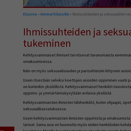
Olet
Etusivu
»
Ammattilaisille
» Ihmissuhteiden ja seksuaaliterv
täällä
Ihmissuhteiden ja seksu
tukeminen
Kehitysvammaiset ihmiset tarvitsevat tavanomaista enemmän
omaksumisessa.
Näin on myös seksuaalisuuden ja parisuhteisiin liittyvien asioi
Usein itsestään selviksi koettujen asioiden oppiminen vaatii p
on kuitenkin yksilöllistä. Kehitysvammaiset henkilöt muodostava
oppimis- ja ymmärtämiskyvyltään erilaisia yksilöitä.
Kehitysvammaisten ihmisten lähihenkilöt, kuten ohjaajat, ope
seksuaalikasvatuksessa.
Usein kehitysvammaisten ihmisten oppimista ja omaksumista he
tarinat. Sama asia on huomattu myös niiden henkilöiden kohdal