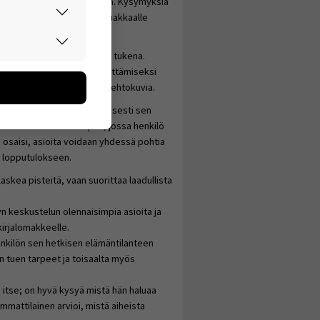
ita kartoittavia kysymyksiä. Kysymyksiä
aikki läpi tai poimitaan asiakkaalle
rvallisesti.
piiriä koskevan keskustelun tukena.
don avulla
dollisen virhetulkinnan välttämiseksi
oa kerätään
tömiä, neutraaleja vaihtoehtokuvia.
utaan. Emme
idaan käyttää tilannekohtaisesti sen
een käyttäjään.
ottamuksellinen ilmapiiri, jossa henkilö
ai osaisi, asioita voidaan yhdessä pohtia
n lopputulokseen.
askea pisteitä, vaan suorittaa laadullista
n keskustelun olennaisimpia asioita ja
kirjalomakkeelle.
henkilön sen hetkisen elämäntilanteen
n tuen tarpeet ja toisaalta myös
itse; on hyvä kysyä mistä hän haluaa
 ammattilainen arvioi, mistä aiheista