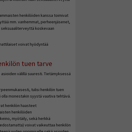
vammaisten henkilöiden kanssa toimivat
t käyttää mm. vanhemmat, perheenjäsenet,
kea seksuaaliterveyttä koskevaan
attilaiset voivat hyödyntää
enkilön tuen tarve
asioiden välillä suuresti. Tietämyksessä
rpeenmukaisesti, tulisi henkilön tuen
i olla monestakin syystä vaativa tehtävä.
vat henkilön haasteet
isten henkilöiden
skeino, myötäily, sekä herkkä
tiedostamatta) voivat vaikeuttaa henkilön
esteenä uuden oppimiselle sekä asioiden