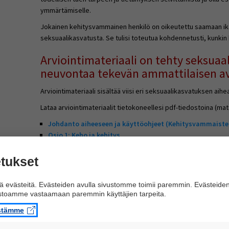
ymmärtämiselle.
Jokainen kehitysvammainen henkilö on oikeutettu saamaan ik
seksuaalikasvatusta. Se tulisi toteutua kohdennetusti, kunkin 
Arviointimateriaali on tehty seksuaal
neuvontaa tekevän ammattilaisen a
Arviointimateriaali sisältää viisi eri seksuaalikasvatuksen aihea
Lataa arviointimateriaalit tietokoneellesi pdf-tiedostoina (mate
Johdanto aiheeseen ja käyttöohjeet (Kehitysvammaiste
Osio 1: Keho ja kehitys
Osio 2: Turvataidot
Osio 3: Terveys ja puhtaus
tukset
Osio 4: Ihmissuhteet
Osio 5: Seksi
 evästeitä. Evästeiden avulla sivustomme toimii paremmin. Evästeide
ustoamme vastaamaan paremmin käyttäjien tarpeita.
Materiaalin avulla pystytään arvioimaan kehitysvammaisen hen
seksuaaliterveyttä koskevia tuen tarpeita sekä tietämystä. Ta
istämme
joissa henkilö tarvitsee tällä hetkellä erityisesti neuvontaa ja