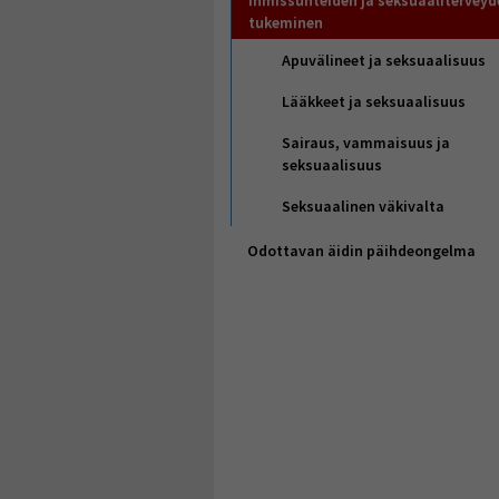
Ihmissuhteiden ja seksuaaliterveyd
tukeminen
Apuvälineet ja seksuaalisuus
Lääkkeet ja seksuaalisuus
Sairaus, vammaisuus ja
seksuaalisuus
Seksuaalinen väkivalta
Odottavan äidin päihdeongelma