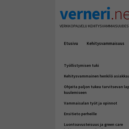
verneri
.ne
VERKKOPALVELU KEHITYSVAMMAISUUDES
Etusivu
Kehitysvammaisuus
Työllistymisen tuki
Kehitysvammainen henkilö asiakka
Ohjeita paljon tukea tarvitsevan la
kuulemiseen
Vammaisalan työt ja opinnot
Ensitieto perheille
Luontoavusteisuus ja green care