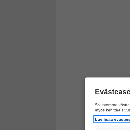
Evästease
Sivustomme käyttää
myös kehittää siv
Lue lisää eväste