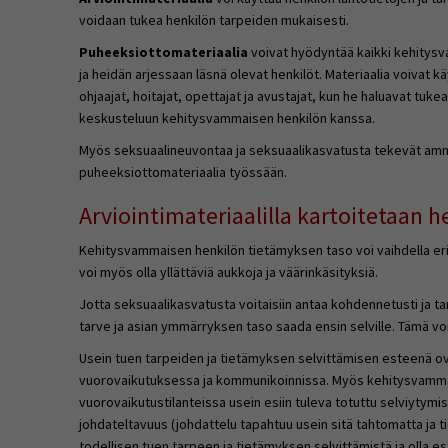
voidaan tukea henkilön tarpeiden mukaisesti.
Puheeksiottomateriaalia
voivat hyödyntää kaikki kehitys
ja heidän arjessaan läsnä olevat henkilöt. Materiaalia voiva
ohjaajat, hoitajat, opettajat ja avustajat, kun he haluavat tu
keskusteluun kehitysvammaisen henkilön kanssa.
Myös seksuaalineuvontaa ja seksuaalikasvatusta tekevät amm
puheeksiottomateriaalia työssään.
Arviointimateriaalilla kartoitetaan h
Kehitysvammaisen henkilön tietämyksen taso voi vaihdella eri 
voi myös olla yllättäviä aukkoja ja väärinkäsityksiä.
Jotta seksuaalikasvatusta voitaisiin antaa kohdennetusti ja ta
tarve ja asian ymmärryksen taso saada ensin selville. Tämä vo
Usein tuen tarpeiden ja tietämyksen selvittämisen esteenä o
vuorovaikutuksessa ja kommunikoinnissa. Myös kehitysvamma
vuorovaikutustilanteissa usein esiin tuleva totuttu selviytymi
johdateltavuus (johdattelu tapahtuu usein sitä tahtomatta ja 
todellisen tuen tarpeen ja tietämyksen selvittämistä ja olla 