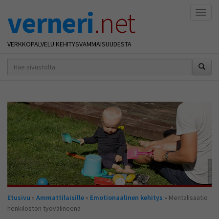
verneri
.net
Naviga
VERKKOPALVELU KEHITYSVAMMAISUUDESTA
hakusana(t)
*
Olet
Etusivu
»
Ammattilaisille
»
Emotionaalinen kehitys
» Mentalisaatio
täällä
henkilöstön työvälineenä