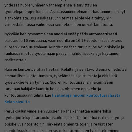
yhdessä nuoren, hänen vanhempiensa ja tarvittavien
työntekijätahojen kanssa. Asiakassuunnitelman tarkastaminen on nyt
ajankohtaista. Jos asiakassuunnitelmaa ei ole vielä tehty, niin
viimeistään tässä vaiheessa sen tekeminen on välttämätöntä.
Nykyään kehitysvammainen nuori ei enää päädy automaattisesti
eläkkeelle 16-vuotiaana, vaan nuorilla on 16-19 vuoden iässä oikeus
nuoren kuntoutusrahaan. Kuntoutusrahan turvin nuori voi opiskella ja
rauhassa miettiä työelämään pääsyn mahdollisuuksia ja käytännön
realiteetteja.
Nuoren kuntoutusrahaa haetaan Kelalta, ja sen tavoitteena on edistää
ammatillista kuntoutumista, työelämään sijoittumista ja ehkäistä
työeläkkeelle siirtymistä. Nuoren kuntoutusrahan hakemiseen
tarvitaan hakijalle laadittu henkilökohtainen opiskelu- ja
kuntoutussuunnitelma. Lue
lisätietoja nuoren kuntoutusrahasta
Kelan sivuilta
.
Peruskoulun viimeisien vuosien aikana kannattaa esimerkiksi
työharjoittelujen tai koulutuskokeilun kautta tutustua erilaisiin työ- ja
opiskeluvaihtoehtoihin. Tärkeintä omien taitojen ja realististen
mahdollisuuksien lisäksi on se, mikä tai millainen työ ja tekeminen