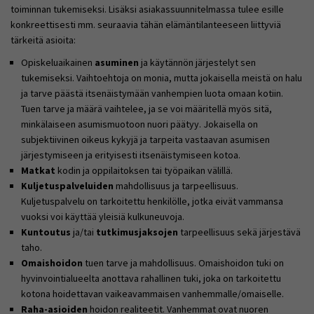
toiminnan tukemiseksi. Lisäksi asiakassuunnitelmassa tulee esille
konkreettisesti mm. seuraavia tähän elämäntilanteeseen liittyviä
tärkeitä asioita:
Opiskeluaikainen
asuminen
ja käytännön järjestelyt sen
tukemiseksi. Vaihtoehtoja on monia, mutta jokaisella meistä on halu
ja tarve päästä itsenäistymään vanhempien luota omaan kotiin.
Tuen tarve ja määrä vaihtelee, ja se voi määritellä myös sitä,
minkälaiseen asumismuotoon nuori päätyy. Jokaisella on
subjektiivinen oikeus kykyjä ja tarpeita vastaavan asumisen
järjestymiseen ja erityisesti itsenäistymiseen kotoa.
Matkat
kodin ja oppilaitoksen tai työpaikan välillä.
Kuljetuspalveluiden
mahdollisuus ja tarpeellisuus.
Kuljetuspalvelu on tarkoitettu henkilölle, jotka eivät vammansa
vuoksi voi käyttää yleisiä kulkuneuvoja.
Kuntoutus
ja/tai
tutkimusjaksojen
tarpeellisuus sekä järjestävä
taho.
Omaishoidon
tuen tarve ja mahdollisuus. Omaishoidon tuki on
hyvinvointialueelta anottava rahallinen tuki, joka on tarkoitettu
kotona hoidettavan vaikeavammaisen vanhemmalle/omaiselle.
Raha-asioiden
hoidon realiteetit. Vanhemmat ovat nuoren