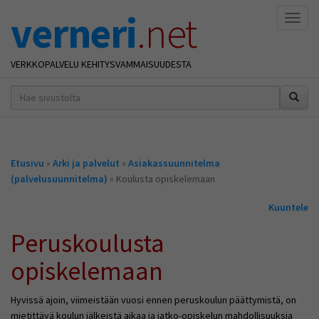
verneri
.net
Naviga
VERKKOPALVELU KEHITYSVAMMAISUUDESTA
hakusana(t)
*
Olet
Etusivu
»
Arki ja palvelut
»
Asiakassuunnitelma
täällä
(palvelusuunnitelma)
» Koulusta opiskelemaan
Kuuntele
Peruskoulusta
opiskelemaan
Hyvissä ajoin, viimeistään vuosi ennen peruskoulun päättymistä, on
mietittävä koulun jälkeistä aikaa ja jatko-opiskelun mahdollisuuksia