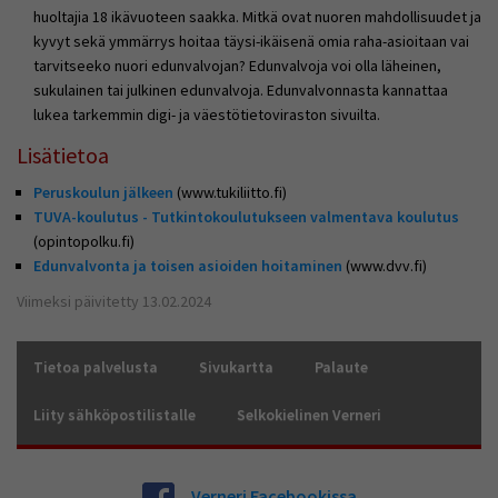
huoltajia 18 ikävuoteen saakka. Mitkä ovat nuoren mahdollisuudet ja
kyvyt sekä ymmärrys hoitaa täysi-ikäisenä omia raha-asioitaan vai
tarvitseeko nuori edunvalvojan? Edunvalvoja voi olla läheinen,
sukulainen tai julkinen edunvalvoja. Edunvalvonnasta kannattaa
lukea tarkemmin digi- ja väestötietoviraston sivuilta.
Lisätietoa
Peruskoulun jälkeen
(www.tukiliitto.fi)
TUVA-koulutus - Tutkintokoulutukseen valmentava koulutus
(opintopolku.fi)
Edunvalvonta ja toisen asioiden hoitaminen
(www.dvv.fi)
Viimeksi päivitetty 13.02.2024
Tietoa palvelusta
Sivukartta
Palaute
Liity sähköpostilistalle
Selkokielinen Verneri
Verneri Facebookissa