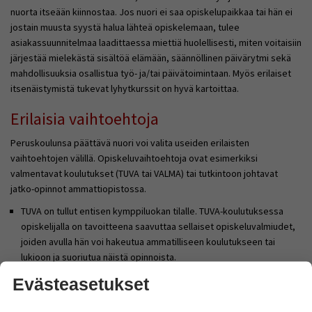
nuorta itseään kiinnostaa. Jos nuori ei saa opiskelupaikkaa tai hän ei
jostain muusta syystä halua lähteä opiskelemaan, tulee
asiakassuunnitelmaa laadittaessa miettiä huolellisesti, miten voitaisiin
järjestää mielekästä sisältöä elämään, säännöllinen päivärytmi sekä
mahdollisuuksia osallistua työ- ja/tai päivätoimintaan. Myös erilaiset
itsenäistymistä tukevat lyhytkurssit on hyvä kartoittaa.
Erilaisia vaihtoehtoja
Peruskoulunsa päättävä nuori voi valita useiden erilaisten
vaihtoehtojen välillä. Opiskeluvaihtoehtoja ovat esimerkiksi
valmentavat koulutukset (TUVA tai VALMA) tai tutkintoon johtavat
jatko-opinnot ammattiopistossa.
TUVA on tullut entisen kymppiluokan tilalle. TUVA-koulutuksessa
opiskelijalla on tavoitteena s
aavuttaa sellaiset opiskeluvalmiudet,
joiden avulla hän voi hakeutua ammatilliseen koulutukseen tai
lukioon ja suoriutua näistä opinnoista.
Vammaisen oppijan ammattiopinnot voidaan mukauttaa
Evästeasetukset
henkilökohtaisen opetusohjelman mukaisesti. Koko ammattitutkintoa
ei oppijan tarvitse välttämättä suorittaa.