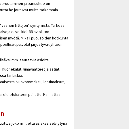
 perustaminen ja parisuhde on
 mutta he joutuvat muita tarkemmin
 "väärien liittojen" syntymistä. Tärkeää
voja ei voi kieltää avioliiton
isen myötä. Mikäli puolisoiden kotikunta
peelliset palvelut järjestyvät yhteen
isäksi mm. seuraavia asioita:
 huonekalut, liinavaatteet ja astiat.
essa tarkistaa.
amisesta: vuokranmaksu, lehtimaksut,
a ei ole etukäteen puhuttu. Kannattaa
en
tua joko niin, että asiakas selviytyisi