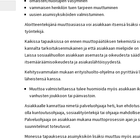
omaisten/huoltajien väsyminen
vammaisen henkilön tuen tarpeen muuttuminen
uusien asumisyksiköiden valmistuminen.
Aloitteentekijänä muuttoasiassa voi asiakkaan itsensä lisäksi
työntekijä.
Kaikissa tapauksissa on ennen muuttopäätöksen tekemistä va
kannalta tarkoituksenmukainen ja että asiakkaan mielipide o
Laissa sosiaalihuollon asiakkaan asemasta ja oikeudesta sää
itsemääräämisoikeudesta ja asiakaslähtöisyydestä.
Kehitysvammalain mukaan erityishuolto-ohjelma on pyrittävä 
läheistensä kanssa.
Muuttoa valmisteltaessa tulee huomioida myös asukkaan ikä, 
vanhusten joukkoon tai päinvastoin.
Asiakkaalle kannattaa nimetä palveluohjaaja heti, kun ehdotus
olla kuntoutusohjaaja, sosiaalityöntekijä tai ohjaaja mahdolli
Palveluohjaaja on asiakkaan mukana muuttoprosessin ajan ja 
suunnitelmat toteutuvat.
Monessa tapauksessa asuinyksikön lisäksi muuttuu myös asui