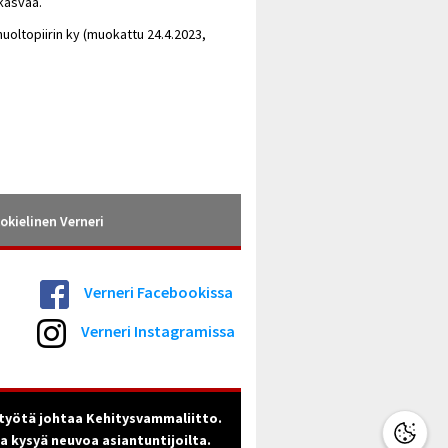
kasvaa.
huoltopiirin ky (muokattu 24.4.2023,
okielinen Verneri
Verneri Facebookissa
Verneri Instagramissa
työtä johtaa Kehitysvammaliitto.
ja kysyä neuvoa asiantuntijoilta.