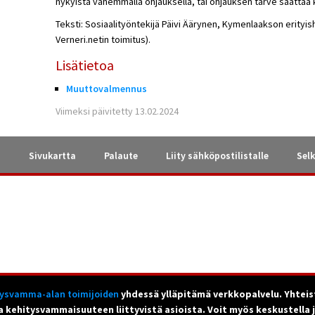
nykyistä vähemmällä ohjauksella, tai ohjauksen tarve saattaa 
Teksti: Sosiaalityöntekijä Päivi Äärynen, Kymenlaakson erityis
Verneri.netin toimitus).
Lisätietoa
Muuttovalmennus
Viimeksi päivitetty 13.02.2024
a
Sivukartta
Palaute
Liity sähköpostilistalle
Selk
tysvamma-alan toimijoiden
yhdessä ylläpitämä verkkopalvelu. Yhteis
a kehitysvammaisuuteen liittyvistä asioista. Voit myös keskustella 