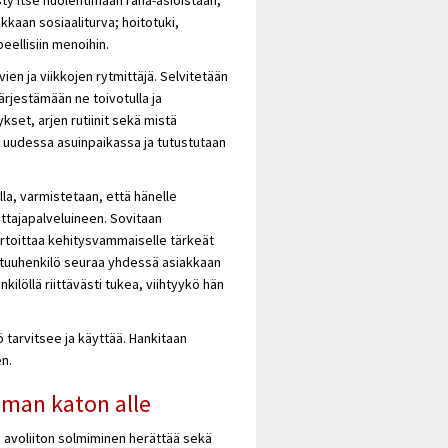
akkaan sosiaaliturva; hoitotuki,
eellisiin menoihin.
ien ja viikkojen rytmittäjä. Selvitetään
ärjestämään ne toivotulla ja
kset, arjen rutiinit sekä mistä
t uudessa asuinpaikassa ja tutustutaan
lla, varmistetaan, että hänelle
ttajapalveluineen. Sovitaan
artoittaa kehitysvammaiselle tärkeät
vastuuhenkilö seuraa yhdessä asiakkaan
kilöllä riittävästi tukea, viihtyykö hän
 tarvitsee ja käyttää. Hankitaan
n.
man katon alle
 avoliiton solmiminen herättää sekä