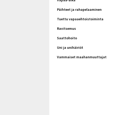
Vapaa-aika
Päihteet ja rahapelaaminen
Tuettu vapaaehtoistoiminta
Ravitsemus
Saattohoito
Uni ja unihäiriöt
Vammaiset maahanmuuttajat