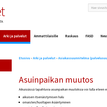
t
hakusana(t)
*
TA
Arki ja palvelut
Ammattilaisille
Raskaus
FASD
Neu
Olet
Etusivu
»
Arki ja palvelut
»
Asiakassuunnitelma (palvelusu
täällä
Asuinpaikan muutos
Aikuisiässä tapahtuvia asuinpaikan muutoksia voi tulla eteen eri
aikuisen itsenäistymisen halu
omaisten/huoltajien ikääntyminen