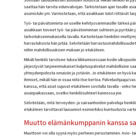
saattaa hän tarvita edunvalvojan. Tarkistetaan
ajan tasalle
asi
asumistuki ym. Varmistetaan, että asiakkaan tulot riittävät tarp
Työ- tai päivätoiminta on useille kehitysvammaisille tärkeä päiv
asiakkaan toiveet työ- tai päivätoiminnan suhteen ja pyritään j
tarkoituksenmukaisella tavalla. Kartoitetaan henkilön mieltymy
harrastuksista hän pitää. Selvitetään harrastusmahdollisuude
niihin mahdollisuuksien mukaan jo etukäteen.
Mikäli henkilö tarvitsee tukea liikkumisessaan kodin ulkopuole
järjestyvät tarpeenmukaiset kuljetuspalvelut mahdollisine saa
yhteydenpidosta omaisiin ja ystäviin. Jo etukäteen on hyvä k
ihmiset, mikäli hän ei osaa niitä itse kertoa. Palveluohjaaja/
kanssa, että asiat sujuvat etukäteen sovitulla tavalla - onko hen
asuinpaikassaan, ovatko henkilösuhteet kunnossa jne.
Selvitetään, mitä terveyden- ja sairaanhoidon palveluja henkilö
etukäteen tarvittavat lausunnot esimerkiksi kuntoutusta varte
Muutto elämänkumppanin kanssa sa
Muuttoon voi olla syynä myös perheen perustaminen. Avio- tai