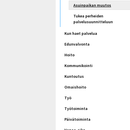
Asuinpaikan muutos
Tukea perheiden
palvelusuunnitteluun
Kun haet palvelua
Edunvalvonta
Hoito
Kommunikointi
Kuntoutus
Omaishoito
Työ
Työtoiminta
Päivätoiminta