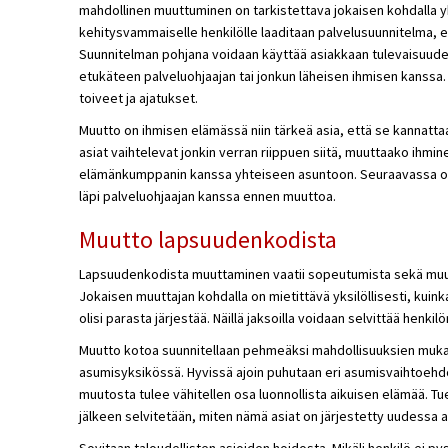
mahdollinen muuttuminen on tarkistettava jokaisen kohdalla y
kehitysvammaiselle henkilölle laaditaan palvelusuunnitelma, ell
Suunnitelman pohjana voidaan käyttää asiakkaan tulevaisuuden
etukäteen
palveluohjaajan tai
jonkun läheisen ihmisen kanssa.
toiveet ja ajatukset.
Muutto on ihmisen elämässä niin tärkeä asia, että se kannattaa 
asiat vaihtelevat jonkin verran riippuen siitä, muuttaako ihmi
elämänkumppanin kanssa yhteiseen asuntoon. Seuraavassa on 
läpi palveluohjaajan kanssa ennen muuttoa.
Muutto lapsuudenkodista
Lapsuudenkodista muuttaminen vaatii sopeutumista sekä muut
Jokaisen muuttajan kohdalla on mietittävä yksilöllisesti, kui
olisi parasta järjestää. Näillä jaksoilla voidaan selvittää henkil
Muutto kotoa suunnitellaan pehmeäksi mahdollisuuksien mukaan
asumisyksikössä. Hyvissä ajoin puhutaan eri asumisvaihtoehdoist
muutosta tulee vähitellen osa luonnollista aikuisen elämää. T
jälkeen selvitetään, miten nämä asiat on järjestetty uudessa 
Sovitaan taloudellisten asioiden hoidosta. Mikäli henkilö ei py