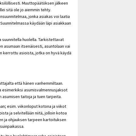
ksilöllisesti. Muuttopäätöksen jälkeen
ei sitä ole jo aiemmin tehty.
suunnitelmaa, jonka asiakas voi laatia
 Suunnitelmassa käydään läpi asiakkaan
suunnitella huolella. Tarkistettavat
nen
asumaan
itsenäisesti, asuntolaan vai
kerrottu asioista, jotka on hyvä käydä
tajalta että hänen vanhemmiltaan.
nka esimerkiksi asumisvalmennusjaksot
ön asumisen taitoja ja tuen tarpeita.
; esim. viikonloput kotona ja viikot
a ja selvitellään niitä, jolloin kotoa
uen ja ohjauksen tarpeen kartoituksen
asuinpaikassa.
sty itse huolehtimaan raha-asioistaan,