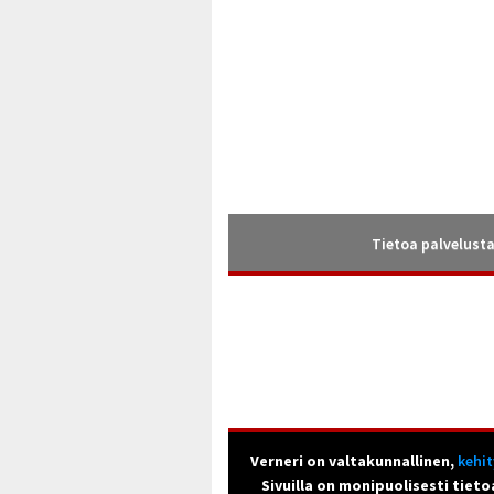
Tietoa palvelust
Verneri on valtakunnallinen,
kehi
Sivuilla on monipuolisesti tieto