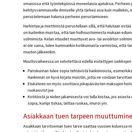
omaisissa että työntekijöissä monenlaisia ajatuksia. Perheen
kehitysvammaiselle ihmiselle yhtä tärkeä asia kuin muillekin,
perustelemaan halunsa perheen perustamiseen.
Harkintaa ja miettimistä perustellaan sillä, että halutaan estää
on kuitenkin muistaa, että lain holhoustoimesta mukaan edunval
solmimista. Kelan etuudet muuttuvat avo- tai avioliiton solmim
ei ole sama, tulee kummankin kotikunnasta varmistaa, että tar
muuton jälkeenkin.
Muuttovaiheessa on selvitettävä edellä esitettyjen seikkojen l
Pariskunnan tulee sopia tehtävistä hankinnoista, esimerkiksi
Hankinnat on hyvä kirjata muistiin, jotta ne voidaan tarvitta
Etukäteen on myös sovittava jokapäiväisten maksujen hoit
ruokaostot jne.
Kotitöistä ja niiden jakamisesta voi tulla kiistaa, jos asiast
sopia, kumpi tiskaa, laittaa ruokaa, imuroi ym.
Asiakkaan tuen tarpeen muuttumin
Asiakkaan tarvitseman tuen tarve saattaa vuosien kuluessa muut