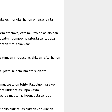
 olla esimerkiksi hänen omaisensa tai
rmistettava, että muutto on asiakkaan
n otettu huomioon päätöstä tehtäessä.
detään mm. asiakkaan
laatimaan yhdessä asiakkaan ja/tai hänen
jottei nuorta ihmistä sijoiteta
 muutosta on tehty. Palveluohjaaja voi
sesta uudesta asuinpaikasta.
seuraa muuton jälkeen, että tehdyt
npaikkakunta; asiakkaan kotikunnan