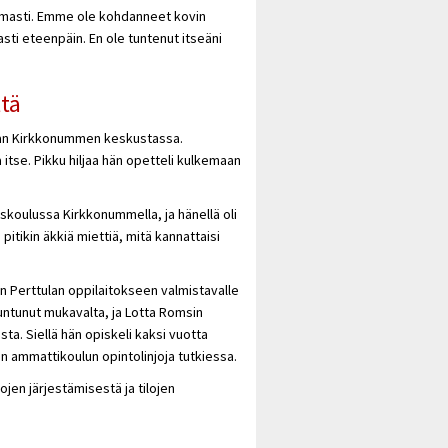
ttomasti. Emme ole kohdanneet kovin
sti eteenpäin. En ole tuntenut itseäni
ttä
ikan Kirkkonummen keskustassa.
itse. Pikku hiljaa hän opetteli kulkemaan
skoulussa Kirkkonummella, ja hänellä oli
itikin äkkiä miettiä, mitä kannattaisi
n Perttulan oppilaitokseen valmistavalle
untunut mukavalta, ja Lotta Romsin
a. Siellä hän opiskeli kaksi vuotta
n ammattikoulun opintolinjoja tutkiessa.
kojen järjestämisestä ja tilojen