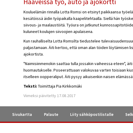
Haaveissa työ, auto ja ajokortti
Kouluelämän rinnalla Lotta Romsi on etsinyt paikkaansa työeläm
kesätöissä äidin työpaikalla kaapelitehtaalla. Siellä hän työsken
siivous- ja maalaustöitä. Työura on jatkunut kunnossapitotöide
kuluneet koulujen siivoojien apulaisena.
Kun rauhalliselta Lotta Romsilta tiedustelee tulevaisuudensuunn
paljastamaan. Äiti kertoo, että oman alan töiden löytämisen li
ajokortista.
"Naimisiinmenokin saattaa tulla jossakin vaiheessa eteen", äiti
huomautukselle. Poseerattuaan valokuvaa varten toisiaan kiu
itselleen oopperaliput. Äiti pysyy aikuisenkin naisen elämäss
Teksti:
Toimittaja Pia Kirkkomäki
Viimeksi päivitetty 17.08.2017
a
Sivukartta
Palaute
Liity sähköpostilistalle
Selk