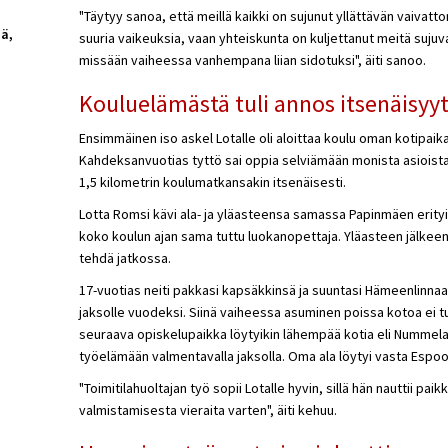
"Täytyy sanoa, että meillä kaikki on sujunut yllättävän vaiva
mä,
suuria vaikeuksia, vaan yhteiskunta on kuljettanut meitä sujuva
missään vaiheessa vanhempana liian sidotuksi", äiti sanoo.
Kouluelämästä tuli annos itsenäisyy
Ensimmäinen iso askel Lotalle oli aloittaa koulu oman kotipa
Kahdeksanvuotias tyttö sai oppia selviämään monista asioista 
1,5 kilometrin koulumatkansakin itsenäisesti.
Lotta Romsi kävi ala- ja yläasteensa samassa Papinmäen erityi
koko koulun ajan sama tuttu luokanopettaja. Yläasteen jälkeen p
tehdä jatkossa.
17-vuotias neiti pakkasi kapsäkkinsä ja suuntasi Hämeenlinnaa
jaksolle vuodeksi. Siinä vaiheessa asuminen poissa kotoa ei t
seuraava opiskelupaikka löytyikin lähempää kotia eli Nummelast
työelämään valmentavalla jaksolla. Oma ala löytyi vasta Espoo
"Toimitilahuoltajan työ sopii Lotalle hyvin, sillä hän nauttii paik
valmistamisesta vieraita varten", äiti kehuu.