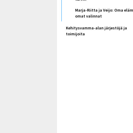
Marja-Riitta ja Veijo: Oma elä
omat valinnat
Kehitysvamma-alan järjestöjä ja
toimijoita