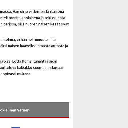
ässä. Hän oli jo viidentoista ikäisenä
teli tonnitalkoolaisena ja teki erilaisia
n parissa, sillä nuoren naisen kesät ovat
itelmia, ei hän heti innostu niitä
säksi nainen haaveilee omasta autosta ja
 jatkaa. Lotta Romsi tuhahtaa äidin
soitteleva kaksikko suuntaa ostamaan
ä sopivasti mukana.
okielinen Verneri