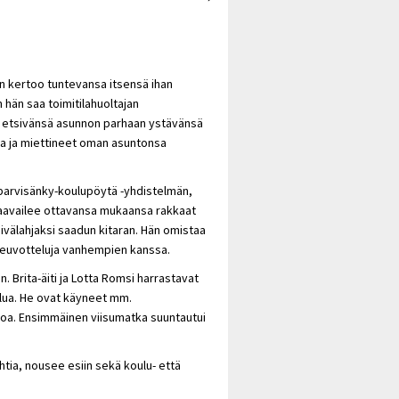
n kertoo tuntevansa itsensä ihan
 hän saa toimitilahuoltajan
 etsivänsä asunnon parhaan ystävänsä
ja ja miettineet oman asuntonsa
 parvisänky-koulupöytä -yhdistelmän,
 kaavailee ottavansa mukaansa rakkaat
ivälahjaksi saadun kitaran. Hän omistaa
neuvotteluja vanhempien kanssa.
. Brita-äiti ja Lotta Romsi harrastavat
lua. He ovat käyneet mm.
oa. Ensimmäinen viisumatka suuntautui
tia, nousee esiin sekä koulu- että