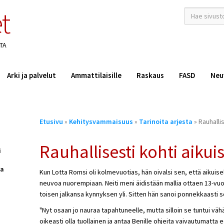
t
hakusana(t)
*
TA
Arki ja palvelut
Ammattilaisille
Raskaus
FASD
Neu
Olet
Etusivu
»
Kehitysvammaisuus
»
Tarinoita arjesta
» Rauhallis
täällä
Rauhallisesti kohti aikui
i
ka
Kun Lotta Romsi oli kolmevuotias, hän oivalsi sen, että aikuis
neuvoa nuorempiaan. Neiti meni äidistään mallia ottaen 13-vuot
toisen jalkansa kynnyksen yli. Sitten hän sanoi ponnekkaasti 
"Nyt osaan jo nauraa tapahtuneelle, mutta silloin se tuntui väh
oikeasti olla tuollainen ja antaa Benille ohjeita vaivautuma