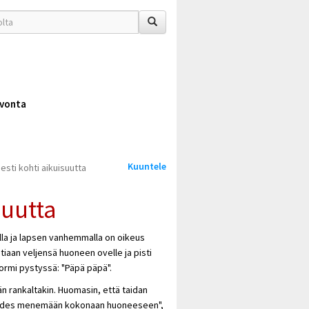
vonta
Kuuntele
esti kohti aikuisuutta
suutta
ella ja lapsen vanhemmalla on oikeus
iaan veljensä huoneen ovelle ja pisti
sormi pystyssä: "Päpä päpä".
än rankaltakin. Huomasin, että taidan
tta edes menemään kokonaan huoneeseen",