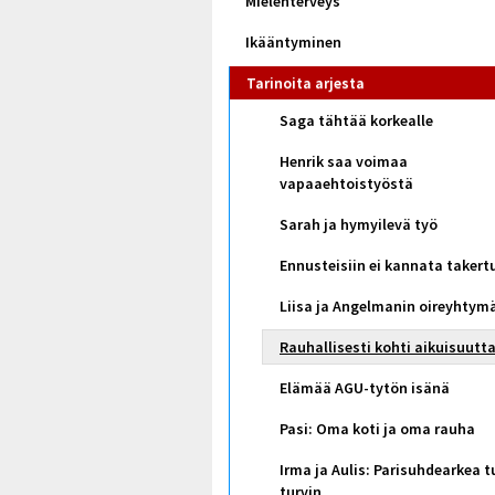
Mielenterveys
Ikääntyminen
Tarinoita arjesta
Saga tähtää korkealle
Henrik saa voimaa
vapaaehtoistyöstä
Sarah ja hymyilevä työ
Ennusteisiin ei kannata takert
Liisa ja Angelmanin oireyhtym
Rauhallisesti kohti aikuisuutt
Elämää AGU-tytön isänä
Pasi: Oma koti ja oma rauha
Irma ja Aulis: Parisuhdearkea 
turvin