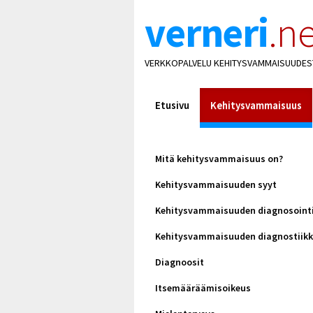
verneri
.ne
VERKKOPALVELU KEHITYSVAMMAISUUDES
Etusivu
Kehitysvammaisuus
Mitä kehitysvammaisuus on?
Kehitysvammaisuuden syyt
Kehitysvammaisuuden diagnosoint
Kehitysvammaisuuden diagnostiik
Diagnoosit
Itsemääräämisoikeus