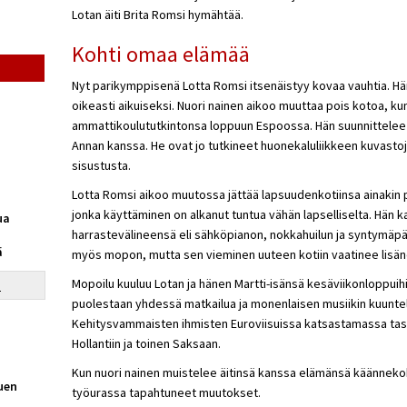
Lotan äiti Brita Romsi hymähtää.
Kohti omaa elämää
Nyt parikymppisenä Lotta Romsi itsenäistyy kovaa vauhtia. Hä
oikeasti aikuiseksi. Nuori nainen aikoo muuttaa pois kotoa, kun
ammattikoulututkintonsa loppuun Espoossa. Hän suunnittelee
Annan kanssa. He ovat jo tutkineet huonekaluliikkeen kuvasto
sisustusta.
Lotta Romsi aikoo muutossa jättää lapsuudenkotiinsa ainakin
jonka käyttäminen on alkanut tuntua vähän lapselliselta. Hän
ua
harrastevälineensä eli sähköpianon, nokkahuilun ja syntymäpä
ä
myös mopon, mutta sen vieminen uuteen kotiin vaatinee lisä
Mopoilu kuuluu Lotan ja hänen Martti-isänsä kesäviikonloppuihin
a
puolestaan yhdessä matkailua ja monenlaisen musiikin kuunte
Kehitysvammaisten ihmisten Euroviisuissa katsastamassa tas
Hollantiin ja toinen Saksaan.
Kun nuori nainen muistelee äitinsä kanssa elämänsä käännekoh
tuen
työurassa tapahtuneet muutokset.