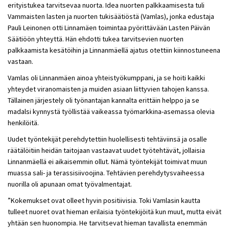
erityistukea tarvitsevaa nuorta. Idea nuorten palkkaamisesta tuli
Vammaisten lasten ja nuorten tukisäätiöstä (Vamlas), jonka edustaja
Pauli Leinonen otti Linnamäen toimintaa pyörittävään Lasten Päivän
Säätiöön yhteyttä. Hän ehdotti tukea tarvitsevien nuorten
palkkaamista kesätöihin ja Linnanmäellä ajatus otettiin kiinnostuneena
vastaan.
Vamlas oli Linnanmäen ainoa yhteistyökumppani, ja se hoiti kaikki
yhteydet viranomaisten ja muiden asiaan liittyvien tahojen kanssa.
Tällainen järjestely oli työnantajan kannalta erittäin helppo ja se
madalsi kynnystä työllistää vaikeassa työmarkkina-asemassa olevia
henkilöitä.
Uudet työntekijät perehdytettiin huolellisesti tehtäviinsä ja osalle
räätälöitiin heidän taitojaan vastaavat uudet työtehtävät, jollaisia
Linnanmäellä ei aikaisemmin ollut. Nämä työntekijät toimivat muun
muassa sali- ja terassisiivoojina. Tehtävien perehdytysvaiheessa
nuorilla oli apunaan omat työvalmentajat.
”Kokemukset ovat olleet hyvin positiivisia. Toki Vamlasin kautta
tulleet nuoret ovat hieman erilaisia työntekijöitä kun muut, mutta eivät
yhtään sen huonompia. He tarvitsevat hieman tavallista enemmän