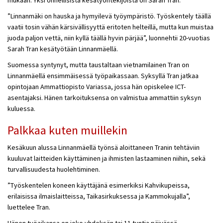
mukaan. Yksi onnellisista kesätyöntekijöistä on Sarah Tran.
”Linnanmäki on hauska ja hymyilevä työympäristö. Työskentely täällä
vaatii tosin vähän kärsivällisyyttä eritoten helteillä, mutta kun muistaa
juoda paljon vettä, niin kyllä täällä hyvin pärjää”, luonnehtii 20-vuotias
Sarah Tran kesätyötään Linnanmäellä.
Suomessa syntynyt, mutta taustaltaan vietnamilainen Tran on
Linnanmäellä ensimmäisessä työpaikassaan. Syksyllä Tran jatkaa
opintojaan Ammattiopisto Variassa, jossa hän opiskelee ICT-
asentajaksi. Hänen tarkoituksensa on valmistua ammattiin syksyn
kuluessa.
Palkkaa kuten muillekin
Kesäkuun alussa Linnanmäellä työnsä aloittaneen Tranin tehtäviin
kuuluvat laitteiden käyttäminen ja ihmisten lastaaminen niihin, sekä
turvallisuudesta huolehtiminen.
”Työskentelen koneen käyttäjänä esimerkiksi Kahvikupeissa,
erilaisissa ilmaislaitteissa, Taikasirkuksessa ja Kammokujalla”,
luettelee Tran.