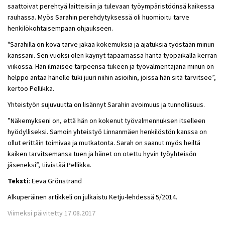
saattoivat perehtyä laitteisiin ja tulevaan työympäristöönsä kaikessa
rauhassa. Myös Sarahin perehdytyksessä oli huomioitu tarve
henkilökohtaisempaan ohjaukseen.
"Sarahilla on kova tarve jakaa kokemuksia ja ajatuksia työstään minun
kanssani. Sen vuoksi olen käynyt tapaamassa häntä työpaikalla kerran
viikossa. Hän ilmaisee tarpeensa tukeen ja työvalmentajana minun on
helppo antaa hänelle tuki juuri niihin asioihin, joissa hän sitä tarvitsee”,
kertoo Pellikka.
Yhteistyön sujuvuutta on lisännyt Sarahin avoimuus ja tunnollisuus.
”Näkemykseni on, että hän on kokenut työvalmennuksen itselleen
hyödylliseksi. Samoin yhteistyö Linnanmäen henkilöstön kanssa on
ollut erittäin toimivaa ja mutkatonta. Sarah on saanut myös heiltä
kaiken tarvitsemansa tuen ja hänet on otettu hyvin työyhteisön
jäseneksi”, tiivistää Pellikka.
Teksti
: Eeva Grönstrand
Alkuperäinen artikkeli on julkaistu Ketju-lehdessä 5/2014.
Viimeksi päivitetty 17.08.2017