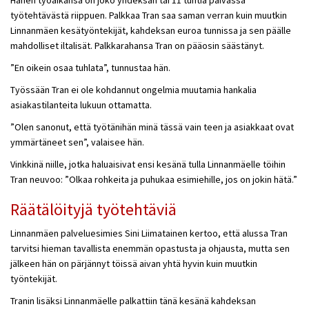
Hänen työaikansa on joko yhdeksän tai 11 tuntia päivässä
työtehtävästä riippuen. Palkkaa Tran saa saman verran kuin muutkin
Linnanmäen kesätyöntekijät, kahdeksan euroa tunnissa ja sen päälle
mahdolliset iltalisät. Palkkarahansa Tran on pääosin säästänyt.
”En oikein osaa tuhlata”, tunnustaa hän.
Työssään Tran ei ole kohdannut ongelmia muutamia hankalia
asiakastilanteita lukuun ottamatta.
”Olen sanonut, että työtänihän minä tässä vain teen ja asiakkaat ovat
ymmärtäneet sen”, valaisee hän.
Vinkkinä niille, jotka haluaisivat ensi kesänä tulla Linnanmäelle töihin
Tran neuvoo: ”Olkaa rohkeita ja puhukaa esimiehille, jos on jokin hätä.”
Räätälöityjä työtehtäviä
Linnanmäen palveluesimies Sini Liimatainen kertoo, että alussa Tran
tarvitsi hieman tavallista enemmän opastusta ja ohjausta, mutta sen
jälkeen hän on pärjännyt töissä aivan yhtä hyvin kuin muutkin
työntekijät.
Tranin lisäksi Linnanmäelle palkattiin tänä kesänä kahdeksan