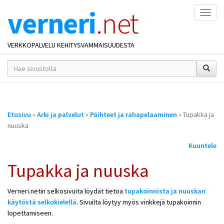
verneri
.net
Naviga
VERKKOPALVELU KEHITYSVAMMAISUUDESTA
hakusana(t)
*
Olet
Etusivu
»
Arki ja palvelut
»
Päihteet ja rahapelaaminen
» Tupakka ja
täällä
nuuska
Kuuntele
Tupakka ja nuuska
Verneri.netin selkosivuita löydät tietoa
tupakoinnista ja nuuskan
käytöstä selkokielellä
. Sivuilta löytyy myös vinkkejä tupakoinnin
lopettamiseen.