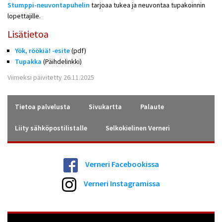
Stumppi-neuvontapuhelin
tarjoaa tukea ja neuvontaa tupakoinnin
lopettajille.
Lisätietoa
Yök, röökiä! -esite
(pdf)
Tupakka
(Päihdelinkki)
Viimeksi päivitetty 26.11.2025
Tietoa palvelusta
Sivukartta
Palaute
Liity sähköpostilistalle
Selkokielinen Verneri
Verneri Facebookissa
Verneri Instagramissa