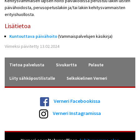
Kehitysvammaisen lapsen hoito päiväkodissa perustuu lakiin lasten
päivähoidosta, perusopetuslakiin ja/tai lakiin kehitysvammaisten
erityishuollosta.
Lisätietoa
Kuntouttava päivähoito
(Vammaispalvelujen käsikirja)
Viimeksi päivitetty 13.02.2024
Tietoa palvelusta
Sivukartta
Palaute
Liity sähköpostilistalle
Selkokielinen Verneri
Verneri Facebookissa
Verneri Instagramissa