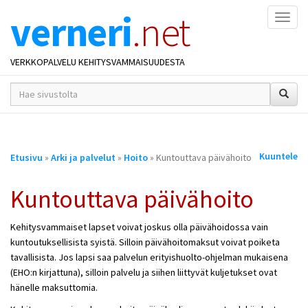
verneri
.net
Naviga
VERKKOPALVELU KEHITYSVAMMAISUUDESTA
hakusana(t)
*
Olet
Kuuntele
Etusivu
»
Arki ja palvelut
»
Hoito
» Kuntouttava päivähoito
täällä
Kuntouttava päivähoito
Kehitysvammaiset lapset voivat joskus olla päivähoidossa vain
kuntoutuksellisista syistä. Silloin päivähoitomaksut voivat poiketa
tavallisista. Jos lapsi saa palvelun erityishuolto-ohjelman mukaisena
(EHO:n kirjattuna), silloin palvelu ja siihen liittyvät kuljetukset ovat
hänelle maksuttomia.