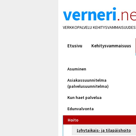
verneri
.ne
VERKKOPALVELU KEHITYSVAMMAISUUDES
Etusivu
Kehitysvammaisuus
Asuminen
Asiakassuunnitelma
(palvelusuunnitelma)
Kun haet palvelua
Edunvalvonta
Hoito
Lyhytaikais- ja tilapäishoito