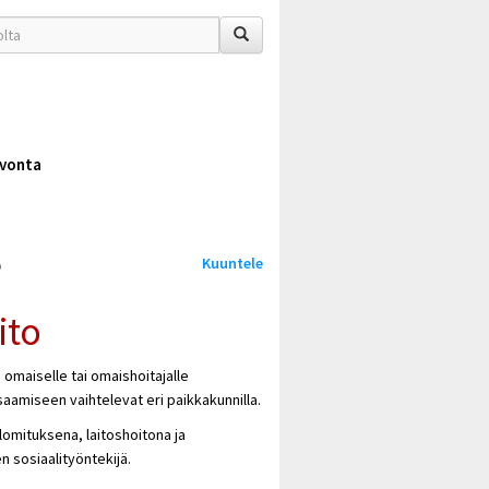
vonta
Kuuntele
o
ito
e omaiselle tai omaishoitajalle
aamiseen vaihtelevat eri paikkakunnilla.
elomituksena, laitoshoitona ja
n sosiaalityöntekijä.