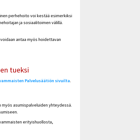
ainen perhehoito voi kestää esimerkiksi
hoitajan ja sosiaalitoimen välillä.
ä voidaan antaa myös hoidettavan
en tueksi
vammaisten Palvelusäätiön sivuilta
.
etään myös asumispalveluiden yhteydessä.
asumiseen.
svammaisten erityishuollosta,