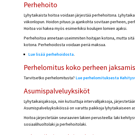
Perhehoito
Lyhytaikaista hoitoa voidaan järjestää perhehoitona. Lyhytaik
viikonlopun. Hoidon pituus ja ajankohta sovitaan perheen, perhe
Hoitoa voi hakea myös esimerkiksi koulujen lomien ajaksi.
Perhehoitoa annetaan useimmiten hoitajan kotona, mutta sit
kotona. Perhehoidosta voidaan periä maksua.
Lue lisää perhehoidosta
.
Perhelomitus koko perheen jaksamis
Tarvitsetko perhelomitusta?
Lue perhelomituksesta Kehitys
Asumispalveluyksiköt
Lyhytaikaisjaksoja, niin kutsuttuja intervallijaksoja, järjest
Asumispalveluyksiköissä on varattu paikkoja lyhytaikaiseen 
Hoitoa järjestetään seuraavien lakien perusteella: laki kehity
sosiaalihuoltolaki ja perhehoitolaki.