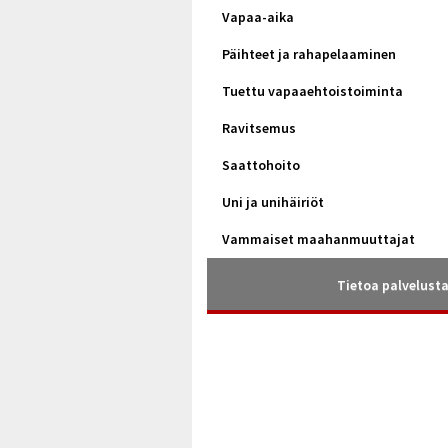
Vapaa-aika
Päihteet ja rahapelaaminen
Tuettu vapaaehtoistoiminta
Ravitsemus
Saattohoito
Uni ja unihäiriöt
Vammaiset maahanmuuttajat
Tietoa palvelust