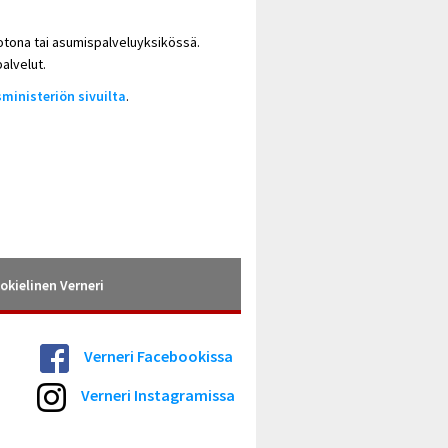
otona tai asumispalveluyksikössä.
alvelut.
sministeriön sivuilta
.
okielinen Verneri
Verneri Facebookissa
Verneri Instagramissa