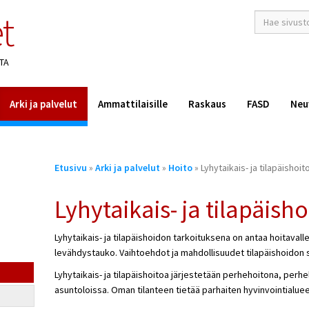
t
hakusana(t)
*
TA
Arki ja palvelut
Ammattilaisille
Raskaus
FASD
Neu
Olet
Etusivu
»
Arki ja palvelut
»
Hoito
» Lyhytaikais- ja tilapäishoit
täällä
Lyhytaikais- ja tilapäisho
Lyhytaikais- ja tilapäishoidon tarkoituksena on antaa hoitavall
levähdystauko. Vaihtoehdot ja mahdollisuudet tilapäishoidon s
Lyhytaikais- ja tilapäishoitoa järjestetään perhehoitona, perh
asuntoloissa. Oman tilanteen tietää parhaiten hyvinvointialuee