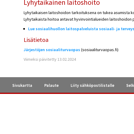
Lyhytaikainen laitoshoito
Lyhytaikaisen laitoshoidon tarkoituksena on tukea asumista k
Lyhytaikaista hoitoa antavat hyvinvointialueiden laitoshoidon p
Lue sosiaalihuollon laitospalveluista sosiaali- ja tervey
Lisätietoa
Järjestöjen sosiaaliturvaopas
(sosiaaliturvaopas.fi)
Viimeksi päivitetty 13.02.2024
a
Sivukartta
Palaute
Liity sähköpostilistalle
Selk