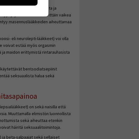
suaalisuuden kannalta.
utaan. Emme
yöksyn ja orgasmin saamista ja
een käyttäjään.
etyydytyksessä voi olla erittäin vaikea
siintyy masennuslääkkeiden aiheuttamaa
oosi- eli neurolepti-lääkkeet) voi olla
. Ne voivat estää myös orgasmin
 ja maidon erittymistä rintarauhasista
käytettävät bentsodiatsepiinit
kentää seksuaalista halua sekä
nitasapainoa
epsialääkkeet) on sekä naisilla että
sia. Muuttamalla elimistön luonnollista
ihottumista sekä aiheuttaa etenkin
ivat häiritä seksuaalitoimintoja.
 ja beta-salpaajat sekä sellaiset