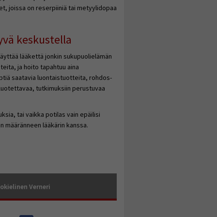
, joissa on reserpiiniä tai metyylidopaa
yvä keskustella
äyttää lääkettä jonkin sukupuolielämän
eita, ja hoito tapahtuu aina
tiä saatavia luontaistuotteita, rohdos-
n luotettavaa, tutkimuksiin perustuvaa
ia, tai vaikka potilas vain epäilisi
een määränneen lääkärin kanssa.
okielinen Verneri