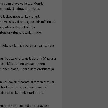
ta voimistava vaikutus. Monilla
pa estäviä haittavaikutuksia.
se lääkeaineesta, käytetystä
e voi siis vaikuttaa jossakin määrin eri
öllisyydeksi. Käytettäessä
teisvaikutus ja etenkin niiden
en joko pyrkimällä parantamaan sairaus
un kautta otettavia lääkkeitä (Viagra ja
ct) sekä siittimen virtsaputkeen
 miehen omaa, luonnollista erektiota ja
n voi lääkäri määrätä siittimen terskan
an herkästi tulevaa siemensyöksyä
aisesti on kuitenkin tarkoitettu
muuden hoitoon; sitä on saatavissa