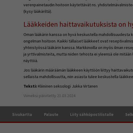
verenpainetaudin hoitoon käytettävät ns. yhdistelmävalmisteet
(kysy lääkäriltä).
Lääkkeiden haittavaikutuksista on h
Oman lääkärin kanssa on hyvä keskustella mahdollisuudesta k
ongelman hoitoon. Kaikki tällaiset lääkkeet ovat reseptivalmist
yhteistyössä lääkärin kanssa. Markkinoilla on myös ilman resep
ja yrttivalmisteita, mutta niiden tehosta ei yleensä ole mitää
näyttöä.
Jos lääkärin määräämän lääkkeen käyttöön liittyy haittavaikutuks
sellaista mahdollisuutta, niin asiasta tulee keskustella lääkk
Teksti:
Kliininen seksologi Jukka Virtanen
Viimeksi päivitetty 21.03.2024
a
Sivukartta
Palaute
Liity sähköpostilistalle
Selk