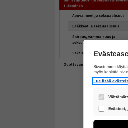
Ihmissuhteiden ja seksuaaliterveyd
tukeminen
Apuvälineet ja seksuaalisuus
Lääkkeet ja seksuaalisuus
Sairaus, vammaisuus ja
seksuaalisuus
Evästease
Seksuaalinen väkivalta
Odottavan äidin päihdeongelma
Sivustomme käyttää
myös kehittää siv
Lue lisää eväste
Välttämätt
Nämä evästeet 
Evästeet,
Näiden eväste
voimme kehitt