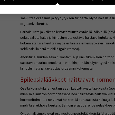
Eräät psyykelääkkeet ovat osoittautuneet ongelmallisiksi sek
ijämääristä ja siitä, mitä sivuja käytetään ja miten sivuilla liik
Masennuslääkkeet vaikeuttavat varsin usein miehillä siemens
ä henkilötietoja kuten nimiä, eikä tietoja voi yhdistää yksittäis
saattavat joskus estää ne kokonaan. Tällöin yhdynnässä tai its
yväksytkö näiden evästeiden käytön.
saavuttaa orgasmia ja tyydytyksen tunnetta. Myös naisilla e
orgasmivaikeutta.
Harhaisuutta ja vaikeaa levottomuutta estävillä lääkkeillä (psyk
seksuaalista halua ja kiihottumista estäviä haittavaikutuksia
kokemista tai aiheuttaa myös erilaisia siemensyöksyn häiriöitä
sekä naisilla että miehillä (galaktorrea).
Ahdistuneisuuden sekä nukahtamis- ja univaikeuksien hoitoon 
saattavat suurina annoksia ja etenkin pitkään käytettyinä hei
kiihottumista ja vaikeuttaa orgasmin kokemista.
Epilepsialääkkeet haittaavat hormo
Osalla kouristuksien estämiseen käytettävistä lääkkeistä (epil
miehillä elimistön hormonitasapainoa häiritseviä haittavaikutuk
hormonitoimintaa ne voivat heikentää seksuaalista halua ja ki
miehillä erektiovaikeuksia. Samoin eräät verenpainelääkkeet vo
Ongelmallisimpia ovat osa nesteenpoistolääkkeistä (diureetit)