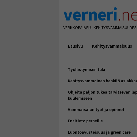
verneri
.ne
VERKKOPALVELU KEHITYSVAMMAISUUDES
Etusivu
Kehitysvammaisuus
Työllistymisen tuki
Kehitysvammainen henkilö asiakka
Ohjeita paljon tukea tarvitsevan la
kuulemiseen
Vammaisalan työt ja opinnot
Ensitieto perheille
Luontoavusteisuus ja green care