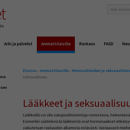
t
hakusana(t)
*
TA
Arki ja palvelut
Ammattilaisille
Raskaus
FASD
Neu
Olet
Etusivu
»
Ammattilaisille
»
Ihmissuhteiden ja seksuaalite
täällä
ana
seksuaalisuus
psen
Lääkkeet ja seksuaalisu
Lääkkeillä voi olla sukupuolitoimintoja voimistavia, heikentäviä
Esimerkki säätelevistä lääkkeistä ovat hormonaaliset ehkäisyval
vaikutetaan raskauden alkamista estävästi. Vastaavasti miehe