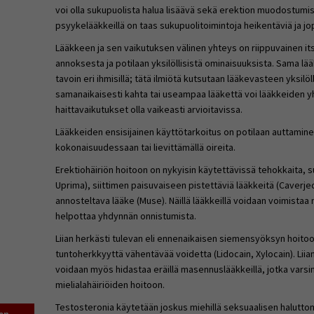
voi olla sukupuolista halua lisäävä sekä erektion muodostumis
psyykelääkkeillä on taas sukupuolitoimintoja heikentäviä ja jo
Lääkkeen ja sen vaikutuksen välinen yhteys on riippuvainen it
annoksesta ja potilaan yksilöllisistä ominaisuuksista. Sama lääk
tavoin eri ihmisillä; tätä ilmiötä kutsutaan lääkevasteen yksil
samanaikaisesti kahta tai useampaa lääkettä voi lääkkeiden yh
haittavaikutukset olla vaikeasti arvioitavissa.
Lääkkeiden ensisijainen käyttötarkoitus on potilaan auttamin
kokonaisuudessaan tai lievittämällä oireita.
Erektiohäiriön hoitoon on nykyisin käytettävissä tehokkaita, su
Uprima), siittimen paisuvaiseen pistettäviä lääkkeitä (Caverje
annosteltava lääke (Muse). Näillä lääkkeillä voidaan voimistaa
helpottaa yhdynnän onnistumista.
Liian herkästi tulevan eli ennenaikaisen siemensyöksyn hoitoo
tuntoherkkyyttä vähentävää voidetta (Lidocain, Xylocain). Lii
voidaan myös hidastaa eräillä masennuslääkkeillä, jotka varsin
mielialahäiriöiden hoitoon.
Testosteronia käytetään joskus miehillä seksuaalisen halutto