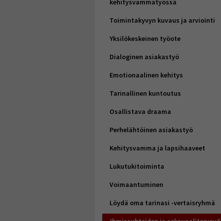
kehitysvammatyössä
Toimintakyvyn kuvaus ja arviointi
Yksilökeskeinen työote
Dialoginen asiakastyö
Emotionaalinen kehitys
Tarinallinen kuntoutus
Osallistava draama
Perhelähtöinen asiakastyö
Kehitysvamma ja lapsihaaveet
Lukutukitoiminta
Voimaantuminen
Löydä oma tarinasi -vertaisryhmä