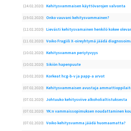
(24.02.2020)
Kehitysvammaisen käyttövarojen valvonta
(19.02.2020)
Onko vauvani kehitysvammainen?
(12.02.2020)
Lievästi kehitysvamainen henkilö kokee olev
(11.02.2020)
Voiko Fragiili X-oireyhtymä jäädä diagnosoim
(10.02.2020)
Kehitysvamman periytyvyys
(10.02.2020)
Sikiön hapenpuute
(10.02.2020)
Korkeat hcg-b-v ja papp-a arvot
(07.02.2020)
Kehitysvammaisen avustaja ammattioppilait
(07.02.2020)
Johtuuko kehitysviive alkoholialtistuksesta
(07.02.2020)
YK:n vammaissopimuksen noudattaminen kou
(07.02.2020)
Voiko kehitysvamma jäädä huomaamatta?