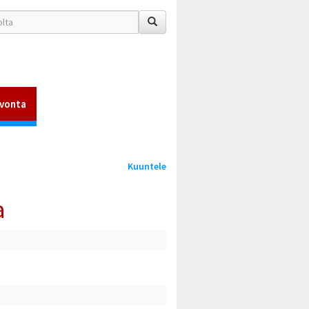
vonta
Kuuntele
a