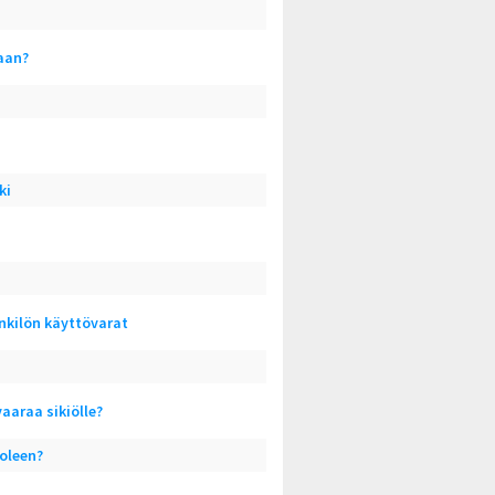
aan?
ki
kilön käyttövarat
aaraa sikiölle?
uoleen?