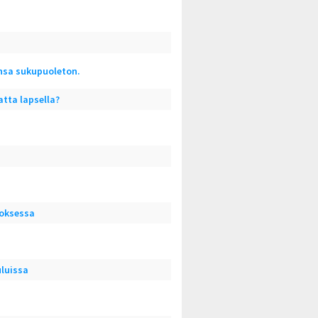
ansa sukupuoleton.
atta lapsella?
oksessa
luissa