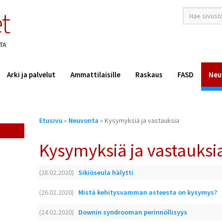
t
hakusana(t)
*
TA
Arki ja palvelut
Ammattilaisille
Raskaus
FASD
Neu
Olet
Etusivu
»
Neuvonta
» Kysymyksiä ja vastauksia
täällä
Kysymyksiä ja vastauksi
(28.02.2020)
Sikiöseula hälytti
(26.02.2020)
Mistä kehitysvamman asteesta on kysymys?
(24.02.2020)
Downin syndrooman perinnöllisyys