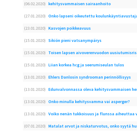
(06.02.2020)
kehitysvammaisen sairaanhoito
(27.01.2020)
Onko lapseni oikeutettu koulunkäyntiavustaj
(23.01.2020)
Kasvojen poikkeavuus
(15.01.2020)
Sikiön pieni vatsanympärys
(15.01.2020)
Toisen lapsen aivoverenvuodon uusiutumisris
(15.01.2020)
Liian korkea hcg ja seerumiseulan tulos
(13.01.2020)
Ehlers Danlosin syndrooman perinnöllisyys
(13.01.2020)
Edunvalvonnassa oleva kehitysvammaisen hen
(13.01.2020)
Onko minulla kehitysvamma vai asperger?
(13.01.2020)
Voiko nenän tukkoisuus ja flunssa aiheuttaa v
(07.01.2020)
Matalat arvot ja niskaturvotus, onko syytä h