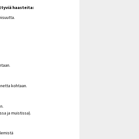
ttyviä haasteita:
isuutta.
htaan.
nnetta kohtaan.
n.
sa ja muistissa).
elemistä