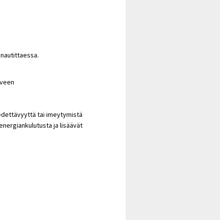
nautittaessa.
rveen
edettävyyttä tai imeytymistä
energiankulutusta ja lisäävät