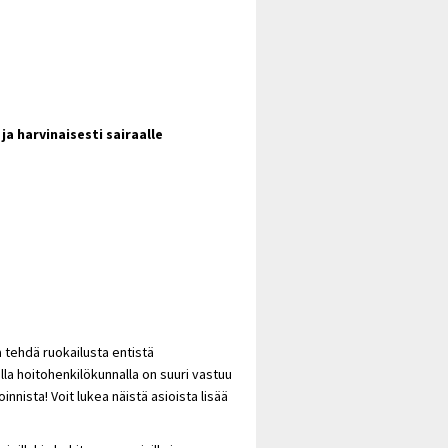
a harvinaisesti sairaalle
 tehdä ruokailusta entistä
ella hoitohenkilökunnalla on suuri vastuu
nista! Voit lukea näistä asioista lisää