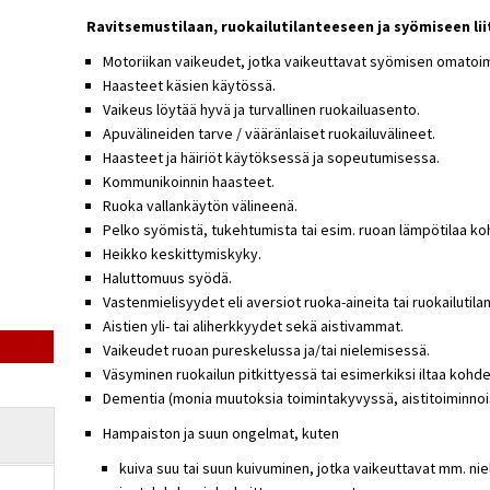
Ravitsemustilaan, ruokailutilanteeseen ja syömiseen lii
Motoriikan vaikeudet, jotka vaikeuttavat syömisen omatoim
Haasteet käsien käytössä.
Vaikeus löytää hyvä ja turvallinen ruokailuasento.
Apuvälineiden tarve / vääränlaiset ruokailuvälineet.
Haasteet ja häiriöt käytöksessä ja sopeutumisessa.
Kommunikoinnin haasteet.
Ruoka vallankäytön välineenä.
Pelko syömistä, tukehtumista tai esim. ruoan lämpötilaa ko
Heikko keskittymiskyky.
Haluttomuus syödä.
Vastenmielisyydet eli aversiot ruoka-aineita tai ruokailutila
Aistien yli- tai aliherkkyydet sekä aistivammat.
Vaikeudet ruoan pureskelussa ja/tai nielemisessä.
Väsyminen ruokailun pitkittyessä tai esimerkiksi iltaa kohde
Dementia (monia muutoksia toimintakyvyssä, aistitoiminnois
Hampaiston ja suun ongelmat, kuten
kuiva suu tai suun kuivuminen, jotka vaikeuttavat mm. ni