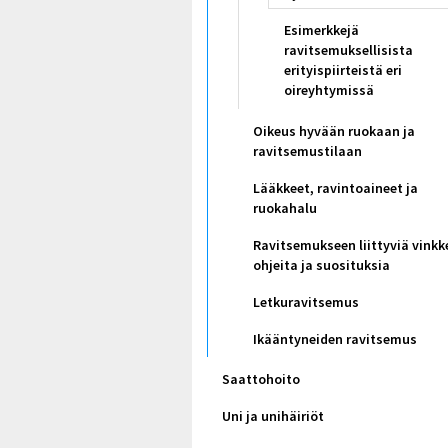
Esimerkkejä
ravitsemuksellisista
erityispiirteistä eri
oireyhtymissä
Oikeus hyvään ruokaan ja
ravitsemustilaan
Lääkkeet, ravintoaineet ja
ruokahalu
Ravitsemukseen liittyviä vinkk
ohjeita ja suosituksia
Letkuravitsemus
Ikääntyneiden ravitsemus
Saattohoito
Uni ja unihäiriöt