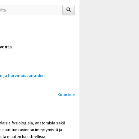
vonta
 ja harvinaissairaiden
Kuuntele
laisia fysiologisia, anatomisia sekä
 ja nautitun ravinnon imeytymistä ja
ista muuten haasteellisia.