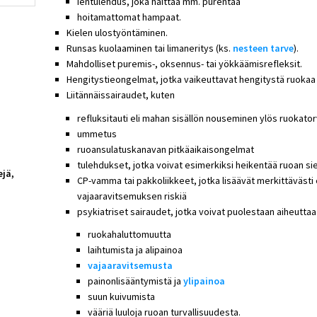
ientulehdus, joka haittaa mm. purentaa
hoitamattomat hampaat.
Kielen ulostyöntäminen.
Runsas kuolaaminen tai limaneritys (ks.
nesteen tarve
).
Mahdolliset puremis-, oksennus- tai yökkäämisrefleksit.
Hengitystieongelmat, jotka vaikeuttavat hengitystä ruokaa 
Liitännäissairaudet, kuten
refluksitauti eli mahan sisällön nouseminen ylös ruokato
ummetus
ruoansulatuskanavan pitkäaikaisongelmat
tulehdukset, jotka voivat esimerkiksi heikentää ruoan si
ejä,
CP-vamma tai pakkoliikkeet, jotka lisäävät merkittävästi 
vajaaravitsemuksen riskiä
psykiatriset sairaudet, jotka voivat puolestaan aiheuttaa
ruokahaluttomuutta
laihtumista ja alipainoa
vajaaravitsemusta
painonlisääntymistä ja
ylipainoa
suun kuivumista
vääriä luuloja ruoan turvallisuudesta.