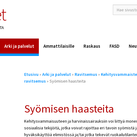
t
hakusana(t)
*
TA
Arki ja palvelut
Ammattilaisille
Raskaus
FASD
Neu
Olet
Etusivu
»
Arki ja palvelut
»
Ravitsemus
»
Kehitysvammaisten
täällä
ravitsemus
» Syömisen haasteita
Syömisen haasteita
Kehitysvammaisuuteen ja harvinaissairauksiin voi liittyä monen
sosiaalisia tekijöitä, jotka voivat rajoittaa eri tavoin syömistä
hyväksikäyttöä elimistössä ja/tai jotka tekevät ruokailutilante