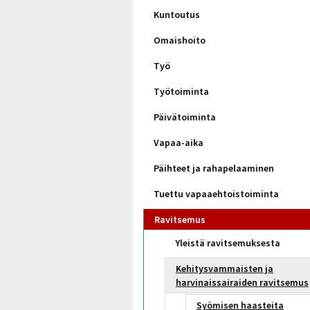
Kuntoutus
Omaishoito
Työ
Työtoiminta
Päivätoiminta
Vapaa-aika
Päihteet ja rahapelaaminen
Tuettu vapaaehtoistoiminta
Ravitsemus
Yleistä ravitsemuksesta
Kehitysvammaisten ja
harvinaissairaiden ravitsemus
Syömisen haasteita