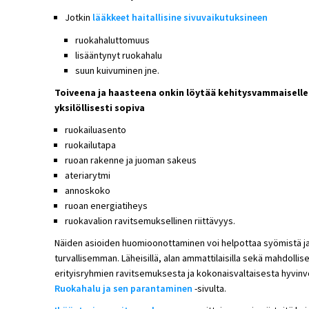
Jotkin
lääkkeet haitallisine sivuvaikutuksineen
ruokahaluttomuus
lisääntynyt ruokahalu
suun kuivuminen jne.
Toiveena ja haasteena onkin löytää kehitysvammaiselle j
yksilöllisesti sopiva
ruokailuasento
ruokailutapa
ruoan rakenne ja juoman sakeus
ateriarytmi
annoskoko
ruoan energiatiheys
ruokavalion ravitsemuksellinen riittävyys.
Näiden asioiden huomioonottaminen voi helpottaa syömistä ja
turvallisemman. Läheisillä, alan ammattilaisilla sekä mahdollis
erityisryhmien ravitsemuksesta ja kokonaisvaltaisesta hyvinvoin
Ruokahalu ja sen parantaminen
-sivulta.