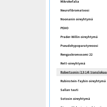
Mikrokefalia
Neurofibromatoosi
Noonanin oireyhtymä
PEHO
Prader-Willin oireyhtymä
Pseudohypoparatyreoosi
Rengaskromosomi 22
Rett-oireyhtymä
Robertsonin (13;14) translokaa
Rubinstein-Taybin oireyhtymä
Sallan tauti
Sotosin oireyhtymä