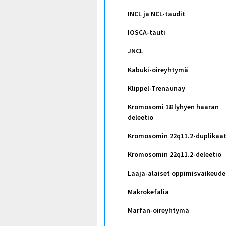
INCL ja NCL-taudit
IOSCA-tauti
JNCL
Kabuki-oireyhtymä
Klippel-Trenaunay
Kromosomi 18 lyhyen haaran
deleetio
Kromosomin 22q11.2-duplikaat
Kromosomin 22q11.2-deleetio
Laaja-alaiset oppimisvaikeude
Makrokefalia
Marfan-oireyhtymä