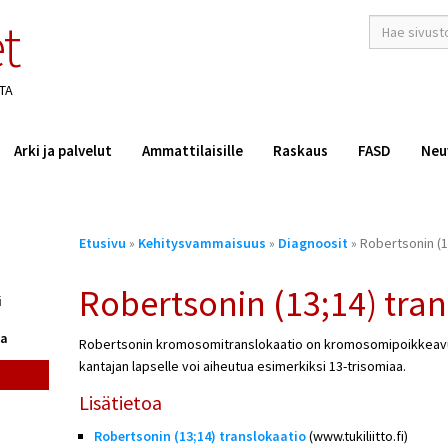
t
hakusana(t)
*
TA
Arki ja palvelut
Ammattilaisille
Raskaus
FASD
Neu
Olet
Etusivu
»
Kehitysvammaisuus
»
Diagnoosit
» Robertsonin (1
täällä
Robertsonin (13;14) tran
i
ka
Robertsonin kromosomitranslokaatio on kromosomipoikkeavuu
kantajan lapselle voi aiheutua esimerkiksi 13-trisomiaa.
Lisätietoa
Robertsonin (13;14) translokaatio
(www.tukiliitto.fi)