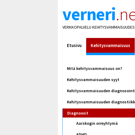
verneri
.ne
VERKKOPALVELU KEHITYSVAMMAISUUDES
Etusivu
Kehitysvammaisuus
Mitä kehitysvammaisuus on?
Kehitysvammaisuuden syyt
Kehitysvammaisuuden diagnosoint
Kehitysvammaisuuden diagnostiik
Diagnoosit
Aarskogin oireyhtymä
ADHD