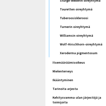
Sturge-Weberin oireyhtymä
Touretten oireyhtymä
Tuberoosiskleroosi
Turnerin oireyhtymä
Williamsin oireyhtymä
Wolf-Hirschhorn-oireyhtymä
Xeroderma pigmentosum
Itsemääräämisoikeus
Mielenterveys
Ikääntyminen
Tarinoita arjesta
Kehitysvamma-alan järjestöjä ja
toimijoita