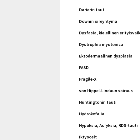
Darierin tauti
Downin oireyhtymä
Dysfasia, kielellinen erityisvai
Dystrophia myotonica
Ektodermaalinen dysplasia
FASD
Fragile-X
von Hippel-Lindaun sairaus
Huntingtonin tauti
Hydrokefalia
Hypoksia, Asfyksia, RDS-tauti
Iktyoosit