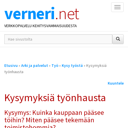
verneri
.net
Naviga
VERKKOPALVELU KEHITYSVAMMAISUUDESTA
hakusana(t)
*
Olet
Etusivu
»
Arki ja palvelut
»
Työ
»
Kysy työstä
» Kysymyksiä
täällä
työnhausta
Kuuntele
Kysymyksiä työnhausta
Kysymys: Kuinka kauppaan pääsee
töihin? Miten pääsee tekemään
toimistohommia?