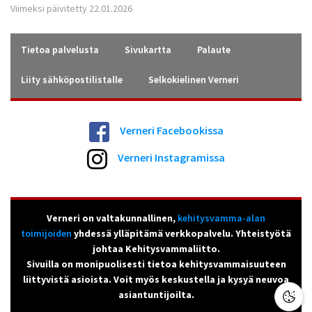
Viimeksi päivitetty 22.01.2026
Tietoa palvelusta
Sivukartta
Palaute
Liity sähköpostilistalle
Selkokielinen Verneri
Verneri Facebookissa
Verneri Instagramissa
Verneri on valtakunnallinen,
kehitysvamma-alan
toimijoiden
yhdessä ylläpitämä verkkopalvelu. Yhteistyötä
johtaa Kehitysvammaliitto.
Sivuilla on monipuolisesti tietoa kehitysvammaisuuteen
liittyvistä asioista. Voit myös keskustella ja kysyä neuvoa
asiantuntijoilta.