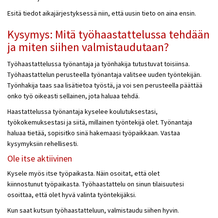
Esitä tiedot aikajärjestyksessä niin, että uusin tieto on aina ensin.
Kysymys: Mitä työhaastattelussa tehdään
ja miten siihen valmistaudutaan?
Työhaastattelussa työnantaja ja työnhakija tutustuvat toisiinsa.
Työhaastattelun perusteella työnantaja valitsee uuden työntekijän.
Työnhakija taas saa lisätietoa työstä, ja voi sen perusteella päättää
onko työ oikeasti sellainen, jota haluaa tehdä.
Haastattelussa työnantaja kyselee koulutuksestasi,
työkokemuksestasi ja siitä, millainen työntekijä olet. Työnantaja
haluaa tietää, sopisitko sinä hakemaasi työpaikkaan. Vastaa
kysymyksiin rehellisesti.
Ole itse aktiivinen
Kysele myös itse työpaikasta. Näin osoitat, että olet
kiinnostunut
työpaikasta. Työhaastattelu on sinun tilaisuutesi
osoittaa, että olet hyvä valinta työntekijäksi.
Kun saat kutsun työhaastatteluun, valmistaudu siihen hyvin.