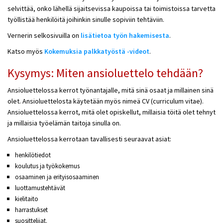
selvittää, onko lähellä sijaitsevissa kaupoissa tai toimistoissa tarvetta
työllistää henkilöitä joihinkin sinulle sopiviin tehtäviin.
Vernerin selkosivuilla on
lisätietoa työn hakemisesta
.
Katso myös
Kokemuksia palkkatyöstä -videot
.
Kysymys: Miten ansioluettelo tehdään?
Ansioluettelossa kerrot työnantajalle, mitä sinä osaat ja millainen sinä
olet. Ansioluettelosta käytetään myös nimeä CV (curriculum vitae).
Ansioluettelossa kerrot, mitä olet opiskellut, millaisia töitä olet tehnyt
ja millaisia työelämän taitoja sinulla on.
Ansioluettelossa kerrotaan tavallisesti seuraavat asiat:
henkilötiedot
koulutus ja työkokemus
osaaminen ja erityisosaaminen
luottamustehtävät
kielitaito
harrastukset
suosittelijat.