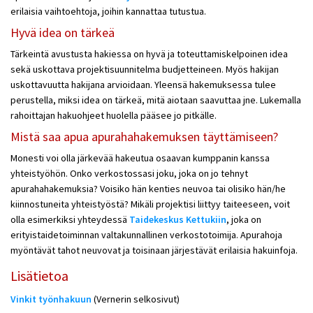
erilaisia vaihtoehtoja, joihin kannattaa tutustua.
Hyvä idea on tärkeä
Tärkeintä avustusta hakiessa on hyvä ja toteuttamiskelpoinen idea
sekä uskottava projektisuunnitelma budjetteineen. Myös hakijan
uskottavuutta hakijana arvioidaan. Yleensä hakemuksessa tulee
perustella, miksi idea on tärkeä, mitä aiotaan saavuttaa jne. L
ukemalla
r
ahoittajan hakuohjeet huolella pääsee jo pitkälle.
Mistä saa apua apurahahakemuksen täyttämiseen?
Monesti voi olla järkevää hakeutua osaavan kumppanin kanssa
yhteistyöhön. Onko verkostossasi joku, joka on jo tehnyt
apurahahakemuksia? Voisiko hän kenties neuvoa tai olisiko hän/he
kiinnostuneita yhteistyöstä? Mikäli projektisi liittyy taiteeseen, voit
olla esimerkiksi yhteydessä
Taidekeskus Kettukiin
, joka on
erityistaidetoiminnan valtakunnallinen verkostotoimija. Apurahoja
myöntävät tahot neuvovat ja toisinaan järjestävät erilaisia hakuinfoja.
Lisätietoa
Vinkit työnhakuun
(Vernerin selkosivut)