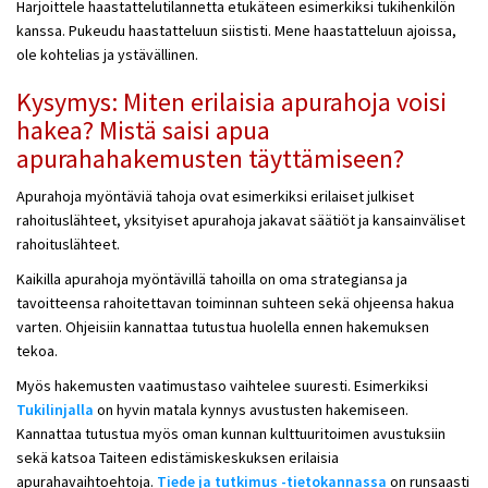
Harjoittele haastattelutilannetta etukäteen esimerkiksi tukihenkilön
kanssa. Pukeudu haastatteluun siististi. Mene haastatteluun ajoissa,
ole kohtelias ja ystävällinen.
Kysymys: Miten erilaisia apurahoja voisi
hakea? Mistä saisi apua
apurahahakemusten täyttämiseen?
Apurahoja myöntäviä tahoja ovat esimerkiksi erilaiset julkiset
rahoituslähteet, yksityiset apurahoja jakavat säätiöt ja kansainväliset
rahoituslähteet.
Kaikilla apurahoja myöntävillä tahoilla on oma strategiansa ja
tavoitteensa rahoitettavan toiminnan suhteen sekä ohjeensa hakua
varten. Ohjeisiin kannattaa tutustua huolella ennen hakemuksen
tekoa.
Myös hakemusten vaatimustaso vaihtelee suuresti. Esimerkiksi
Tukilinjalla
on hyvin matala kynnys avustusten hakemiseen.
Kannattaa tutustua myös oman kunnan kulttuuritoimen avustuksiin
sekä katsoa Taiteen edistämiskeskuksen erilaisia
apurahavaihtoehtoja.
Tiede ja tutkimus -tietokannassa
on runsaasti