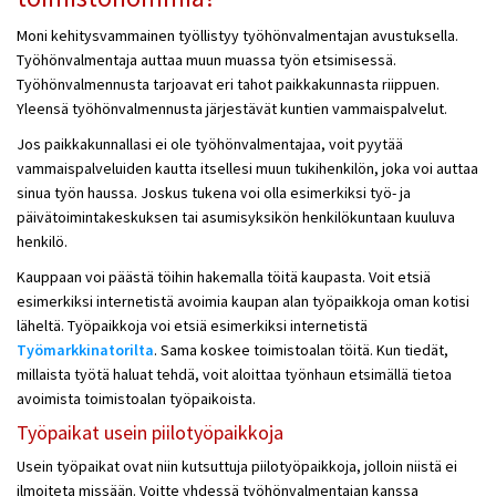
Moni kehitysvammainen työllistyy työhönvalmentajan avustuksella.
Työhönvalmentaja auttaa muun muassa työn etsimisessä.
Työhönvalmennusta tarjoavat eri tahot paikkakunnasta riippuen.
Yleensä työhönvalmennusta järjestävät kuntien vammaispalvelut.
Jos paikkakunnallasi ei ole työhönvalmentajaa, voit pyytää
vammaispalveluiden kautta itsellesi muun tukihenkilön, joka voi auttaa
sinua työn haussa. Joskus tukena voi olla esimerkiksi työ- ja
päivätoimintakeskuksen tai asumisyksikön henkilökuntaan kuuluva
henkilö.
Kauppaan voi päästä töihin hakemalla töitä kaupasta. Voit etsiä
esimerkiksi internetistä avoimia kaupan alan työpaikkoja oman kotisi
läheltä. Työpaikkoja voi etsiä esimerkiksi internetistä
Työmarkkinatorilta
. Sama koskee toimistoalan töitä. Kun tiedät,
millaista työtä haluat tehdä, voit aloittaa työnhaun etsimällä tietoa
avoimista toimistoalan työpaikoista.
Työpaikat usein piilotyöpaikkoja
Usein työpaikat ovat niin kutsuttuja piilotyöpaikkoja, jolloin niistä ei
ilmoiteta missään. Voitte yhdessä työhönvalmentajan kanssa