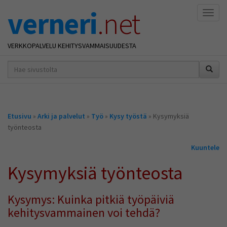
verneri
.net
Naviga
VERKKOPALVELU KEHITYSVAMMAISUUDESTA
hakusana(t)
*
Olet
Etusivu
»
Arki ja palvelut
»
Työ
»
Kysy työstä
» Kysymyksiä
täällä
työnteosta
Kuuntele
Kysymyksiä työnteosta
Kysymys: Kuinka pitkiä työpäiviä
kehitysvammainen voi tehdä?