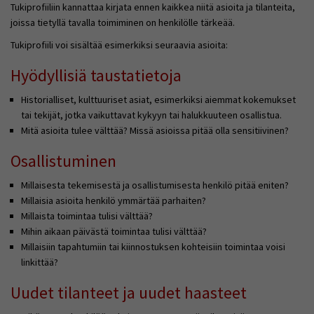
Tukiprofiiliin kannattaa kirjata ennen kaikkea niitä asioita ja tilanteita,
joissa tietyllä tavalla toimiminen on henkilölle tärkeää.
Tukiprofiili voi sisältää esimerkiksi seuraavia asioita:
Hyödyllisiä taustatietoja
Historialliset, kulttuuriset asiat, esimerkiksi aiemmat kokemukset
tai tekijät, jotka vaikuttavat kykyyn tai halukkuuteen osallistua.
Mitä asioita tulee välttää? Missä asioissa pitää olla sensitiivinen?
Osallistuminen
Millaisesta tekemisestä ja osallistumisesta henkilö pitää eniten?
Millaisia asioita henkilö ymmärtää parhaiten?
Millaista toimintaa tulisi välttää?
Mihin aikaan päivästä toimintaa tulisi välttää?
Millaisiin tapahtumiin tai kiinnostuksen kohteisiin toimintaa voisi
linkittää?
Uudet tilanteet ja uudet haasteet