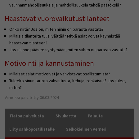
valinnanmahdollisuuksia ja mahdollisuuksia tehdä päätöksiä?
Haastavat vuorovaikutustilanteet
Onko niitä? Jos on, miten niihin on parasta vastata?
Millaisia tilanteita tulisi välttää? Mitkä asiat voivat käynnistää
haastavan tilanteen?
Jos tilanne pääsee syntymään, miten siihen on parasta vastata?
Motivointi ja kannustaminen
Millaiset asiat motivoivat ja vahvistavat osallistumista?
Tuleeko sinun tarjota vahvistusta, kehuja, rohkaisua? Jos tulee,
miten?
Viimeksi päivitetty 06.03.2024
Tietoa palvelusta
Sivukartta
Palaute
Liity sähköpostilistalle
Selkokielinen Verneri