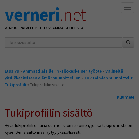
verneri
.net
Naviga
VERKKOPALVELU KEHITYSVAMMAISUUDESTA
hakusana(t)
*
Olet
Etusivu
»
Ammattilaisille
»
Yksilökeskeinen työote
»
Välineitä
täällä
yksilökeskeiseen elämänsuunnitteluun
»
Tukitoimien suunnittelu:
Tukiprofiili
» Tukiprofiilin sisältö
Kuuntele
Tukiprofiilin sisältö
Hyvä tukiprofiili on aina sen henkilön näköinen, jonka tukiprofiilista on
kyse. Sen sisältö määräytyy yksilöllisesti.