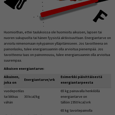
Huomioithan, ettei taulukoissa ole huomioitu aikuisen, lapsen tai
nuoren sukupuolta tai hänen fyysistä aktiivisuuttaan. Energiantarve on
arvioitu nimenomaan nykypainon ylläpitämiseen. Jos tavoitteena on
painonlasku, tulee energiansaannin olla arvioitua pienempää. Jos
tavoitteena taas on painonnousu, tulee energiansaannin olla arvioitua
suurempaa.
Aikuisen energiantarve:
Aikuinen,
Esimerkki päivittäisestä
Energiantarve/vrk
joka on
energiantarpeesta
vuodepotilas
65 kg painavalla henkilöllä
tai liikkuu
30 kcal/kg
energiantarve on
vähän
tällöin 1950 kcal/vrk
65 kg tavoitepainolla