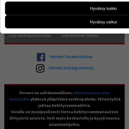
voimme kehittää sivustoamme vastaamaan paremmin käyttäj
Viimeksi päivitetty 22.02.2024
Hyväksy kaikki
esimerkiksi kävijämääristä ja siitä, mitä sivuja käytetään j
kuitenkaan kerää henkilötietoja kuten nimiä, eikä tietoja vo
Hyväksy valitut
käyttäjään.
Tietoa palvelusta
Sivukartta
Palaute
Voit valita, hyväksytkö näiden evästeiden käytön.
Liity sähköpostilistalle
Selkokielinen Verneri
Verneri Facebookissa
Verneri Instagramissa
Verneri on valtakunnallinen,
kehitysvamma-alan
toimijoiden
yhdessä ylläpitämä verkkopalvelu. Yhteistyötä
johtaa Kehitysvammaliitto.
Sivuilla on monipuolisesti tietoa kehitysvammaisuuteen
liittyvistä asioista. Voit myös keskustella ja kysyä neuvoa
asiantuntijoilta.