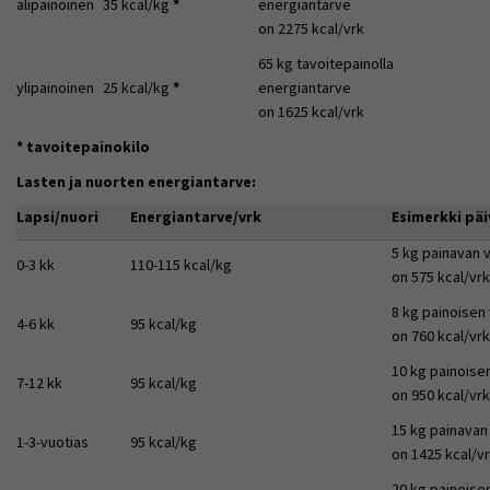
alipainoinen
35 kcal/kg
*
energiantarve
on 2275 kcal/vrk
65 kg tavoitepainolla
ylipainoinen
25 kcal/kg
*
energiantarve
on 1625 kcal/vrk
* tavoitepainokilo
Lasten ja nuorten energiantarve:
Lapsi/nuori
Energiantarve/vrk
Esimerkki pä
5 kg painavan 
0-3 kk
110-115 kcal/kg
on 575 kcal/vrk
8 kg painoisen
4-6 kk
95 kcal/kg
on 760 kcal/vrk
10 kg painoise
7-12 kk
95 kcal/kg
on 950 kcal/vrk
15 kg painavan
1-3-vuotias
95 kcal/kg
on 1425 kcal/v
20 kg painoise