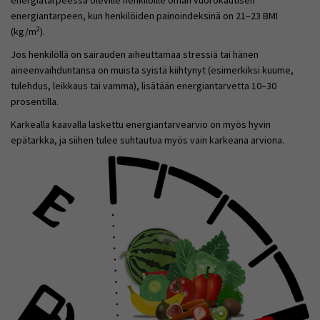
energiatarpeessa oleville henkilöille oman vuorokautisen
energiantarpeen, kun henkilöiden painoindeksinä on 21–23 BMI
2
(kg/m
).
Jos henkilöllä on sairauden aiheuttamaa stressiä tai hänen
aineenvaihduntansa on muista syistä kiihtynyt (esimerkiksi kuume,
tulehdus, leikkaus tai vamma), lisätään energiantarvetta 10–30
prosentilla.
Karkealla kaavalla laskettu energiantarvearvio on myös hyvin
epätarkka, ja siihen tulee suhtautua myös vain karkeana arviona.