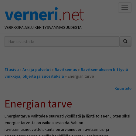
verneri
.net
Naviga
VERKKOPALVELU KEHITYSVAMMAISUUDESTA
hakusana(t)
*
Olet
Etusivu
»
Arki ja palvelut
»
Ravitsemus
»
Ravitsemukseen liittyviä
täällä
vinkkejä, ohjeita ja suosituksia
» Energian tarve
Kuuntele
Energian tarve
Energiantarve vaihtelee suuresti yksilöstä ja iästä toiseen, joten siksi
energiantarvetta on vaikea arvioida. Valtion
ravitsemusneuvottelukunta on arvioinut eri ravitsemus- ja