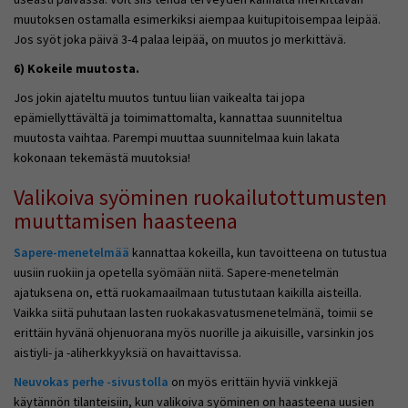
muutoksen ostamalla esimerkiksi aiempaa kuitupitoisempaa leipää.
Jos syöt joka päivä 3-4 palaa leipää, on muutos jo merkittävä.
6) Kokeile muutosta.
Jos jokin ajateltu muutos tuntuu liian vaikealta tai jopa
epämiellyttävältä ja toimimattomalta, kannattaa suunniteltua
muutosta vaihtaa. Parempi muuttaa suunnitelmaa kuin lakata
kokonaan tekemästä muutoksia!
Valikoiva syöminen ruokailutottumusten
muuttamisen haasteena
Sapere-menetelmää
kannattaa kokeilla, kun tavoitteena on tutustua
uusiin ruokiin ja opetella syömään
niitä
. Sapere-menetelmän
ajatuksena on, että ruokamaailmaan tutustutaan kaikilla aisteilla.
Vaikka siitä puhutaan lasten ruokakasvatusmenetelmänä, toimii se
erittäin hyvänä ohjenuorana myös nuorille ja aikuisille, varsinkin jos
aistiyli- ja -aliherkkyyksiä on havaittavissa.
Neuvokas perhe -sivustolla
on myös erittäin hyviä vinkkejä
käytännön tilanteisiin, kun valikoiva syöminen on haasteena uusien