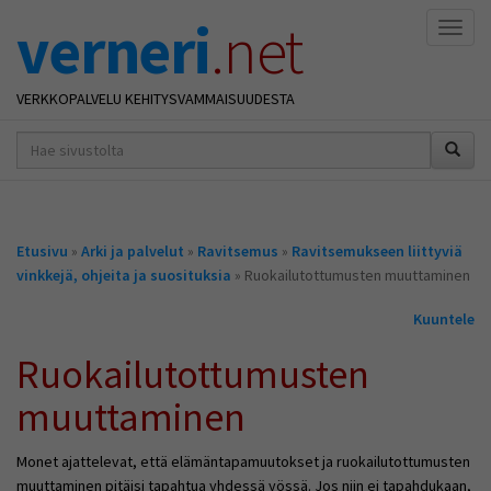
verneri
.net
Naviga
VERKKOPALVELU KEHITYSVAMMAISUUDESTA
hakusana(t)
*
Olet
Etusivu
»
Arki ja palvelut
»
Ravitsemus
»
Ravitsemukseen liittyviä
täällä
vinkkejä, ohjeita ja suosituksia
» Ruokailutottumusten muuttaminen
Kuuntele
Ruokailutottumusten
muuttaminen
Monet ajattelevat, että elämäntapamuutokset ja ruokailutottumusten
muuttaminen pitäisi tapahtua yhdessä yössä. Jos niin ei tapahdukaan,