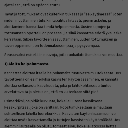
ajatellaan, että on epäonnistuttu.
Tavat ja tottumukset ovat kuitenkin tiukassa ja ”selkäytimessä”, joten
niiden muuttaminen tulisikin tapahtua hitaasti, pienin askelin, ja
aloittaminen kannattaa tehdä helpoimmasta. Uusien tapojen ja
tottumusten opettelu on prosessi, ja siinä kannattaa edetä yksi askel
kerrallaan. Silloin tavoitteen saavuttaminen, uuden tottumuksen ja
tavan oppiminen, on todennäköisempää ja pysyvämpää.
Seuraavaksi esitellään neuvoja, joilla ruokailutottumuksia voi muuttaa.
1) Aloita helpoimmasta.
Kannattaa aloittaa itselle helpoimmalta tuntuvasta muutoksesta. Jos
tavoitteena on esimerkiksi kasvisten käytön lisääminen, ei kannata
aloittaa sellaisesta kasviksesta, joka jo lähtökohtaisesti tuntuu
arveluttavalta ja oletus on, että en kuitenkaan siitä pidä.
Esimerkiksi jos pidät kurkusta, kokeile uutena kasviksena
kesäkurpitsaa, joka on väriltään, koostumukseltaan ja maultaan
suhteellisen lähellä tuorekurkkua. Kasvisten käytön lisäämisen voi
aloittaa myös kasvattamalla jo tuttujen kasvisten käyttömäärää. Jos
aiemmin lautasella on ollut 1 tomaattisiivu, kokeile jatkossa laittaa